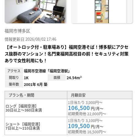
り登
録
福岡市博多区
情報更新日 2026/08/02 17:46
【オートロック付・駐車場あり】福岡空港そば！博多駅にアクセ
ス抜群のマンション！名門東福岡高校目の前！セキュリティ対策
ありで女性利用にも！
アクセス
福岡市空港線「福岡空港駅」
間取り
1K
面積
24.54m²
築年数
2001年 6月 築
プラン名・期間
月額目安
1日当たり 3,000円～
ロング【福岡空港】
106,500
円/月～
30日以上～360日未満
初期費用他 22,000円～
1日当たり 3,100円～
ショート【福岡空港】
109,500
円/月～
7日以上～210日未満
初期費用他 16,500円～