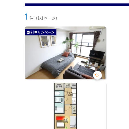
1
件（1/1ページ）
割引キャンペーン
お気
に入
り登
録