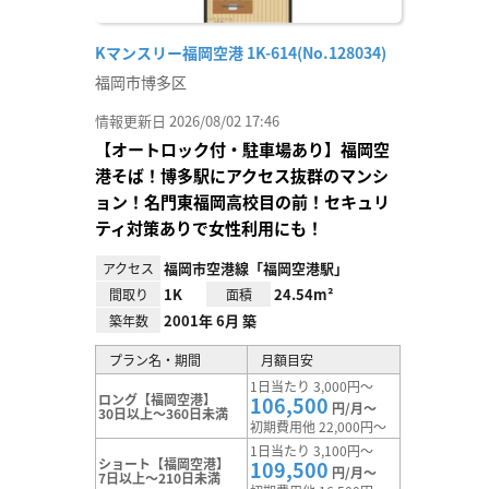
Kマンスリー福岡空港 1K-614(No.128034)
福岡市博多区
情報更新日 2026/08/02 17:46
【オートロック付・駐車場あり】福岡空
港そば！博多駅にアクセス抜群のマンシ
ョン！名門東福岡高校目の前！セキュリ
ティ対策ありで女性利用にも！
福岡市空港線「福岡空港駅」
アクセス
1K
24.54m²
間取り
面積
2001年 6月 築
築年数
プラン名・期間
月額目安
1日当たり 3,000円～
ロング【福岡空港】
106,500
円/月～
30日以上～360日未満
初期費用他 22,000円～
1日当たり 3,100円～
ショート【福岡空港】
109,500
円/月～
7日以上～210日未満