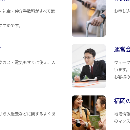
・礼金・仲介手数料がすべて無
お申し
すすめです。
て
運営
やガス・電気もすぐに使え、入
ウィー
います
お客様
福岡
から入退去などに関するよくあ
地域情
のマン