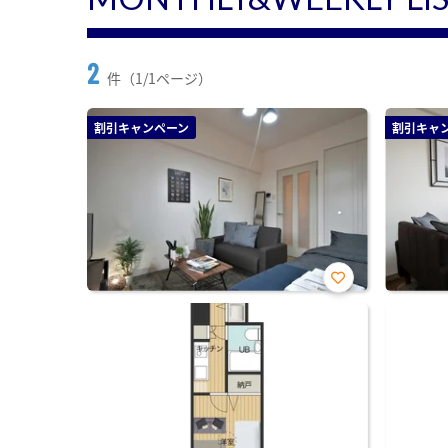
2
件（1/1ページ）
割引キャンペーン
割引キャ
お気
に入
り登
録