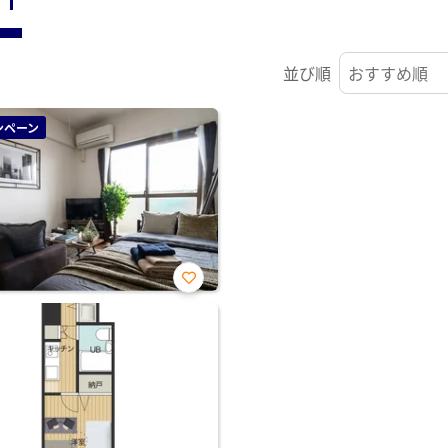
並び順
ンペーン
お気
に入
り登
録