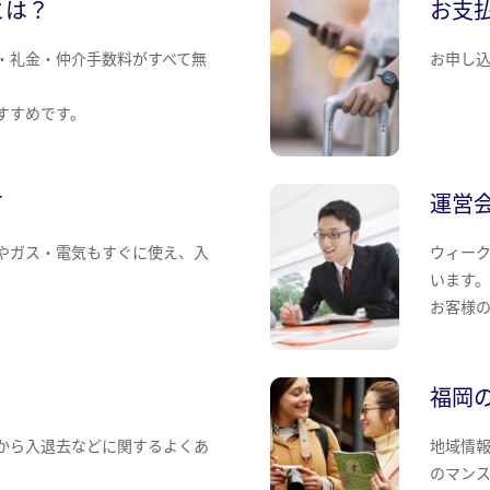
とは？
お支
・礼金・仲介手数料がすべて無
お申し
すすめです。
て
運営
やガス・電気もすぐに使え、入
ウィー
います
お客様
福岡
から入退去などに関するよくあ
地域情
のマン