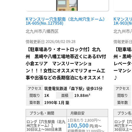
Kマンスリー穴生駅南（北九州穴生ドーム）
Kマンス
1K-605(No.127958)
1K-903(N
北九州市八幡西区
北九州市
情報更新日 2026/08/02 09:28
情報更新日 20
【駐車場あり・オートロック付】北九
【駐車場
州 黒崎や八幡工場地帯近くにあるEV付
州・黒崎
小倉エリア マンスリーマンショ
レベータ
ン！！！女性にオススメでリフォーム工
ーマンシ
事や出張などの長期宿泊にもオススメ！
♪
筑豊電気鉄道「森下駅」徒歩15分
アクセス
アクセス
1K
19.88m²
間取り
面積
間取り
1990年 1月 築
築年数
築年数
プラン名・期間
月額目安
プラン名
1日当たり 2,800円～
ロング【穴生駅南（北九
ロング【
100,500
州穴生ドーム）】
州穴生ド
円/月～
30日以上～360日未満
30日以上～
初期費用他 22,000円～