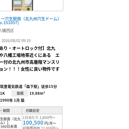
リー穴生駅南（北九州穴生ドーム）
o.151057)
八幡西区
26/08/02 09:19
あり・オートロック付】北九
や八幡工場地帯近くにある エ
ー付の北九州市高層階マンスリ
ョン！！！女性に良い物件です
筑豊電気鉄道「森下駅」徒歩15分
1K
19.88m²
面積
1990年 1月 築
・期間
月額目安
1日当たり 2,800円～
穴生駅南（北九
100,500
ーム）】
円/月～
360日未満
初期費用他 22,000円～