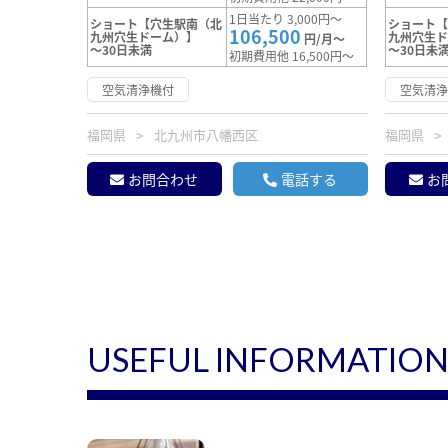
1日当たり 3,000円～
ショート【穴生駅南（北
ショート
106,500
九州穴生ドーム）】
九州穴生
円/月～
～30日未満
～30日未
初期費用他 16,500円～
空気清浄機付
空気清
福岡県
北九州市八幡西区
福岡県
お問合わせ
電話する
お
USEFUL INFORMATIO