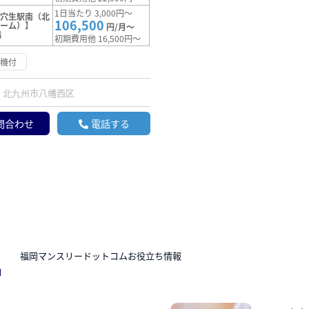
1日当たり 3,000円～
【穴生駅南（北
106,500
ドーム）】
円/月～
満
初期費用他 16,500円～
浄機付
北九州市八幡西区
問合わせ
電話する
N
福岡マンスリードットコムお役立ち情報