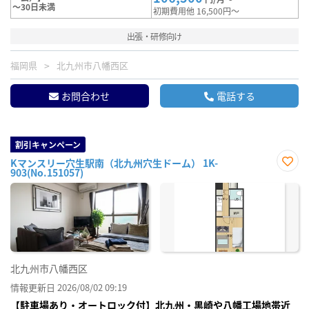
～30日未満
初期費用他 16,500円～
出張・研修向け
福岡県
北九州市八幡西区
お問合わせ
電話する
割引キャンペーン
Kマンスリー穴生駅南（北九州穴生ドーム） 1K-
903(No.151057)
お気
に入
り登
録
北九州市八幡西区
情報更新日 2026/08/02 09:19
【駐車場あり・オートロック付】北九州・黒崎や八幡工場地帯近