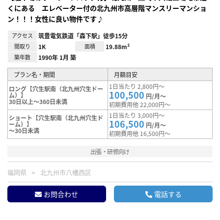
くにある エレベーター付の北九州市高層階マンスリーマンショ
ン！！！女性に良い物件です♪
アクセス
筑豊電気鉄道「森下駅」徒歩15分
間取り
1K
面積
19.88m²
築年数
1990年 1月 築
プラン名・期間
月額目安
1日当たり 2,800円～
ロング【穴生駅南（北九州穴生ドー
100,500
ム）】
円/月～
30日以上～360日未満
初期費用他 22,000円～
1日当たり 3,000円～
ショート【穴生駅南（北九州穴生ド
106,500
ーム）】
円/月～
～30日未満
初期費用他 16,500円～
出張・研修向け
福岡県
北九州市八幡西区
お問合わせ
電話する