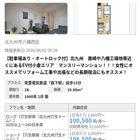
お気
に入
り登
録
北九州市八幡西区
情報更新日 2026/08/02 09:28
【駐車場あり・オートロック付】北九州 黒崎や八幡工場地帯近
くにあるEV付小倉エリア マンスリーマンション！！！女性にオ
ススメでリフォーム工事や出張などの長期宿泊にもオススメ！
アクセス
筑豊電気鉄道「森下駅」徒歩15分
間取り
1K
面積
19.88m²
築年数
1990年 1月 築
プラン名・期間
月額目安
1日当たり 2,800円～
ロング【穴生駅南（北九州穴生ドー
100,500
ム）】
円/月～
30日以上～360日未満
初期費用他 22,000円～
1日当たり 3,000円～
ショート【穴生駅南（北九州穴生ド
106,500
ーム）】
円/月～