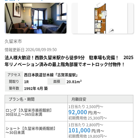
お気
に入
り登
録
久留米市
情報更新日 2026/08/09 09:50
法人様大歓迎！西鉄久留米駅から徒歩9分 駐車場も完備！ 2025
年リノベーション済みの最上階角部屋でオートロック付物件！
アクセス
西日本鉄道甘木線「古賀茶屋駅」
間取り
1R
面積
20.81m²
築年数
1992年 6月 築
プラン名・期間
月額目安
1日当たり 2,500円～
ロング【久留米市美術館前】
92,000
円/月～
30日以上～365日未満
初期費用他 25,300円～
1日当たり 2,800円～
ショート【久留米市美術館前】
101,000
円/月～
～30日未満
初期費用他 19,800円～