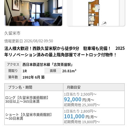
り登
録
久留米市
情報更新日 2026/08/02 09:50
法人様大歓迎！西鉄久留米駅から徒歩9分 駐車場も完備！ 2025
年リノベーション済みの最上階角部屋でオートロック付物件！
アクセス
西日本鉄道甘木線「古賀茶屋駅」
間取り
1R
面積
20.81m²
築年数
1992年 6月 築
プラン名・期間
月額目安
1日当たり 2,500円～
ロング【久留米市美術館前】
92,000
円/月～
30日以上～365日未満
初期費用他 25,300円～
1日当たり 2,800円～
ショート【久留米市美術館前】
101,000
円/月～
～30日未満
初期費用他 19,800円～