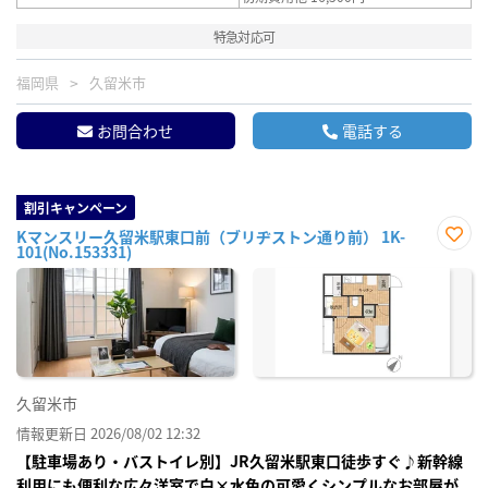
特急対応可
福岡県
久留米市
お問合わせ
電話する
割引キャンペーン
Kマンスリー久留米駅東口前（ブリヂストン通り前） 1K-
101(No.153331)
お気
に入
り登
録
久留米市
情報更新日 2026/08/02 12:32
【駐車場あり・バストイレ別】JR久留米駅東口徒歩すぐ♪新幹線
利用にも便利な広々洋室で白×水色の可愛くシンプルなお部屋が