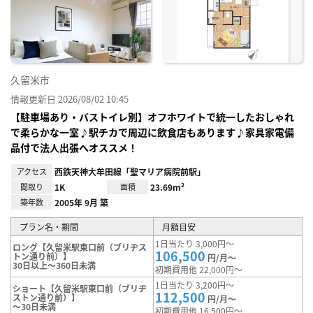
り登
録
久留米市
情報更新日 2026/08/02 10:45
【駐車場あり・バストイレ別】オフホワイトで統一したおしゃれ
で柔らかな一室♪駅チカで周辺に飲食店もあります♪家具家電備
品付で法人出張へオススメ！
アクセス
西鉄天神大牟田線「聖マリア病院前駅」
間取り
1K
面積
23.69m²
築年数
2005年 9月 築
プラン名・期間
月額目安
1日当たり 3,000円～
ロング【久留米駅東口前（ブリヂス
106,500
トン通り前）】
円/月～
30日以上～360日未満
初期費用他 22,000円～
1日当たり 3,200円～
ショート【久留米駅東口前（ブリヂ
112,500
ストン通り前）】
円/月～
～30日未満
初期費用他 16,500円～