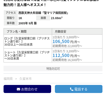
魅力的！法人様へオススメ！
アクセス
西鉄天神大牟田線「聖マリア病院前駅」
間取り
1K
面積
23.69m²
築年数
2005年 9月 築
プラン名・期間
月額目安
1日当たり 3,000円～
ロング【久留米駅東口前（ブリヂス
106,500
トン通り前）】
円/月～
30日以上～360日未満
初期費用他 22,000円～
1日当たり 3,200円～
ショート【久留米駅東口前（ブリヂ
112,500
ストン通り前）】
円/月～
～30日未満
初期費用他 16,500円～
特急対応可
福岡県
久留米市
お問合わせ
電話する