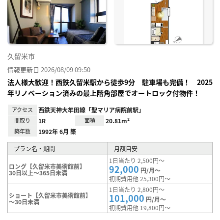
り登
録
久留米市
情報更新日 2026/08/09 09:50
法人様大歓迎！西鉄久留米駅から徒歩9分 駐車場も完備！ 2025
年リノベーション済みの最上階角部屋でオートロック付物件！
アクセス
西鉄天神大牟田線「聖マリア病院前駅」
間取り
1R
面積
20.81m²
築年数
1992年 6月 築
プラン名・期間
月額目安
1日当たり 2,500円～
ロング【久留米市美術館前】
92,000
円/月～
30日以上～365日未満
初期費用他 25,300円～
1日当たり 2,800円～
ショート【久留米市美術館前】
101,000
円/月～
～30日未満
初期費用他 19,800円～