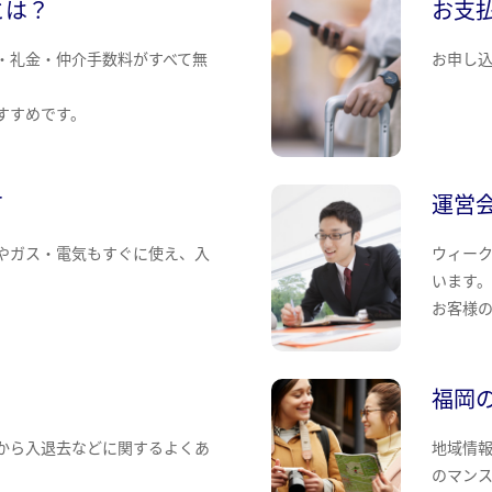
とは？
お支
・礼金・仲介手数料がすべて無
お申し
すすめです。
て
運営
やガス・電気もすぐに使え、入
ウィー
います
お客様
福岡
から入退去などに関するよくあ
地域情
のマン