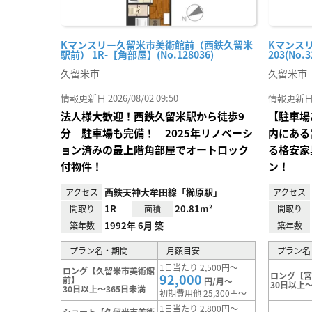
Kマンスリー久留米市美術館前（西鉄久留米
Kマンスリ
駅前） 1R-【角部屋】(No.128036)
203(No.3
久留米市
久留米市
情報更新日 2026/08/02 09:50
情報更新日 20
法人様大歓迎！西鉄久留米駅から徒歩9
【駐車場
分 駐車場も完備！ 2025年リノベーシ
内にある
ョン済みの最上階角部屋でオートロック
る格安家
付物件！
ン！
西鉄天神大牟田線「櫛原駅」
アクセス
アクセス
1R
20.81m²
間取り
面積
間取り
1992年 6月 築
築年数
築年数
プラン名・期間
月額目安
プラン名
1日当たり 2,500円～
ロング【久留米市美術館
ロング【
92,000
前】
円/月～
30日以上～
30日以上～365日未満
初期費用他 25,300円～
1日当たり 2,800円～
ショート【久留米市美術