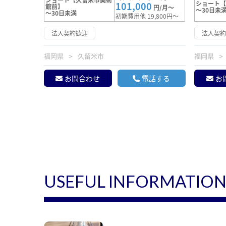
ショート
101,000
館前】
円/月～
～30日未
～30日未満
初期費用他 19,800円～
法人契約歓迎
法人契
福岡県
久留米市
福岡県
お問合わせ
電話する
お
USEFUL INFORMATIO