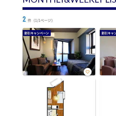
2
件（1/1ページ）
割引キャンペーン
割引キャ
お気
に入
り登
録