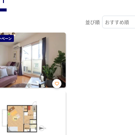
並び順
ンペーン
お気
に入
り登
録