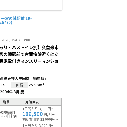
ー宮の陣駅前 1K-
26775)
26/08/02 13:00
あり・バストイレ別】久留米市
宮の陣駅前で古賀病院近くにあ
具家電付きマンスリーマンショ
西鉄天神大牟田線「櫛原駅」
1K
25.93m²
面積
2004年 3月 築
・期間
月額目安
1日当たり 3,100円～
宮の陣駅前】
109,500
円/月～
360日未満
初期費用他 22,000円～
1日当たり 3,300円～