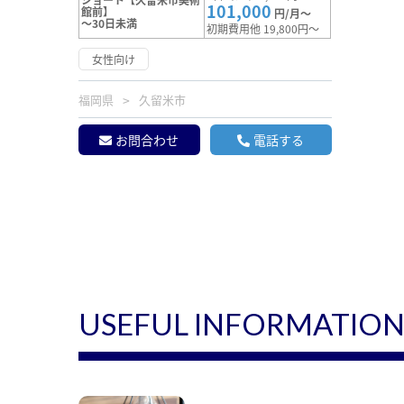
101,000
館前】
円/月～
～30日未満
初期費用他 19,800円～
女性向け
福岡県
久留米市
お問合わせ
電話する
USEFUL INFORMATIO