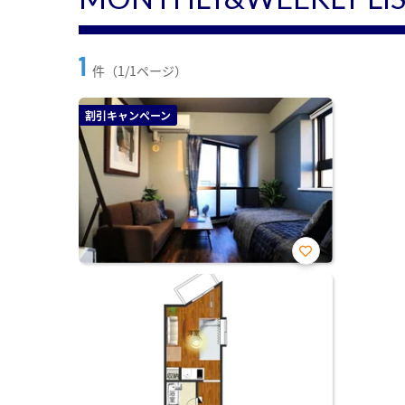
1
件（1/1ページ）
割引キャンペーン
お気
に入
り登
録