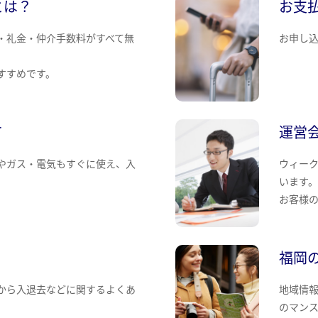
とは？
お支
・礼金・仲介手数料がすべて無
お申し
すすめです。
て
運営
やガス・電気もすぐに使え、入
ウィー
います
お客様
福岡
から入退去などに関するよくあ
地域情
のマン