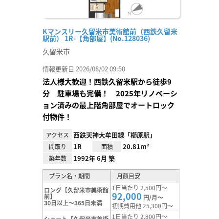
Kマンスリー久留米市美術館前（西鉄久留米
駅前） 1R-【角部屋】(No.128036)
久留米市
情報更新日 2026/08/02 09:50
法人様大歓迎！西鉄久留米駅から徒歩9
分 駐車場も完備！ 2025年リノベーシ
ョン済みの最上階角部屋でオートロック
付物件！
西鉄天神大牟田線「櫛原駅」
アクセス
1R
20.81m²
間取り
面積
1992年 6月 築
築年数
プラン名・期間
月額目安
1日当たり 2,500円～
ロング【久留米市美術館
92,000
前】
円/月～
30日以上～365日未満
初期費用他 25,300円～
1日当たり 2,800円～
ショート【久留米市美術