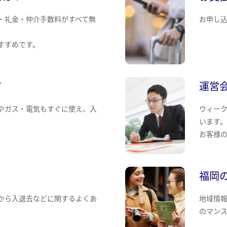
・礼金・仲介手数料がすべて無
お申し
すすめです。
て
運営
やガス・電気もすぐに使え、入
ウィー
います
お客様
福岡
から入退去などに関するよくあ
地域情
のマン