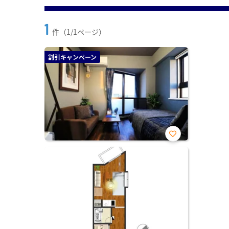
1
件（1/1ページ）
割引キャンペーン
お気
に入
り登
録