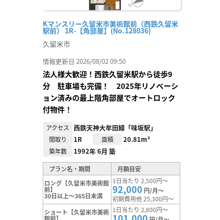
Kマンスリー久留米市美術館前（西鉄久留米
駅前） 1R-【角部屋】(No.128036)
久留米市
情報更新日 2026/08/02 09:50
法人様大歓迎！西鉄久留米駅から徒歩9
分 駐車場も完備！ 2025年リノベーシ
ョン済みの最上階角部屋でオートロック
付物件！
西鉄天神大牟田線「味坂駅」
アクセス
1R
20.81m²
間取り
面積
1992年 6月 築
築年数
プラン名・期間
月額目安
1日当たり 2,500円～
ロング【久留米市美術館
92,000
前】
円/月～
30日以上～365日未満
初期費用他 25,300円～
1日当たり 2,800円～
ショート【久留米市美術
101,000
館前】
円/月～