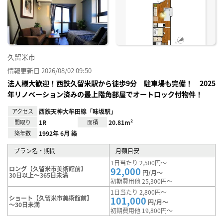
り登
録
久留米市
情報更新日 2026/08/02 09:50
法人様大歓迎！西鉄久留米駅から徒歩9分 駐車場も完備！ 2025
年リノベーション済みの最上階角部屋でオートロック付物件！
アクセス
西鉄天神大牟田線「味坂駅」
間取り
1R
面積
20.81m²
築年数
1992年 6月 築
プラン名・期間
月額目安
1日当たり 2,500円～
ロング【久留米市美術館前】
92,000
円/月～
30日以上～365日未満
初期費用他 25,300円～
1日当たり 2,800円～
ショート【久留米市美術館前】
101,000
円/月～
～30日未満
初期費用他 19,800円～