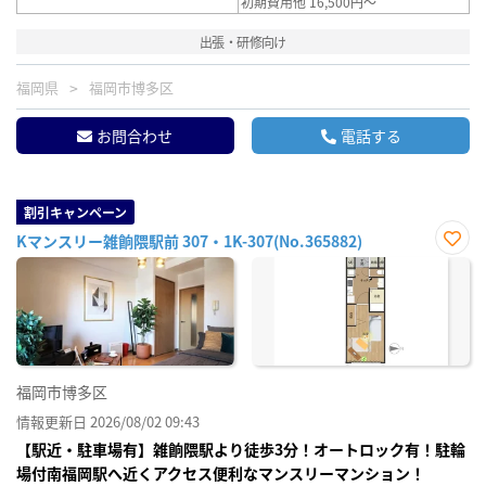
初期費用他 16,500円～
出張・研修向け
福岡県
福岡市博多区
お問合わせ
電話する
割引キャンペーン
Kマンスリー雑餉隈駅前 307・1K-307(No.365882)
お気
に入
り登
録
福岡市博多区
情報更新日 2026/08/02 09:43
【駅近・駐車場有】雑餉隈駅より徒歩3分！オートロック有！駐輪
場付南福岡駅へ近くアクセス便利なマンスリーマンション！