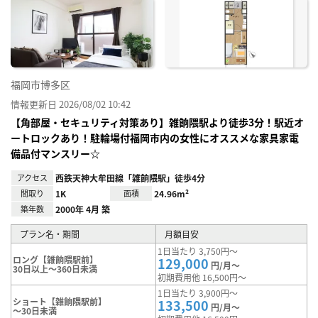
お気
に入
り登
録
福岡市博多区
情報更新日 2026/08/02 10:42
【角部屋・セキュリティ対策あり】雑餉隈駅より徒歩3分！駅近オ
ートロックあり！駐輪場付福岡市内の女性にオススメな家具家電
備品付マンスリー☆
アクセス
西鉄天神大牟田線「雑餉隈駅」徒歩4分
間取り
1K
面積
24.96m²
築年数
2000年 4月 築
プラン名・期間
月額目安
1日当たり 3,750円～
ロング【雑餉隈駅前】
129,000
円/月～
30日以上～360日未満
初期費用他 16,500円～
1日当たり 3,900円～
ショート【雑餉隈駅前】
133,500
円/月～
～30日未満