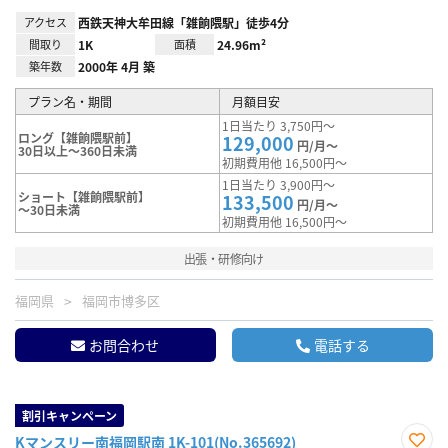
アクセス
西鉄天神大牟田線「雑餉隈駅」徒歩4分
間取り
1K
面積
24.96m²
築年数
2000年 4月 築
プラン名・期間
月額目安
1日当たり 3,750円～
ロング【雑餉隈駅前】
129,000
円/月～
30日以上～360日未満
初期費用他 16,500円～
1日当たり 3,900円～
ショート【雑餉隈駅前】
133,500
円/月～
～30日未満
初期費用他 16,500円～
出張・研修向け
福岡県
福岡市博多区
お問合わせ
電話する
割引キャンペーン
Kマンスリー南福岡駅南 1K-101(No.365692)