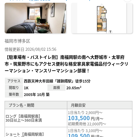
お気
に入
り登
録
福岡市博多区
情報更新日 2026/08/02 15:56
【駐車場有・バストイレ別】南福岡駅の南へ大野城市・太宰府
市・筑紫野市にもアクセス便利な格安家具家電備品付ウィークリ
ーマンション・マンスリーマンション部屋！
アクセス
西鉄天神大牟田線「雑餉隈駅」徒歩15分
間取り
1K
面積
20.65m²
築年数
2005年 10月 築
プラン名・期間
月額目安
1日当たり 2,900円～
ロング【南福岡駅南】
103,500
円/月～
30日以上～360日未満
初期費用他 22,000円～
1日当たり 3,100円～
ショート【南福岡駅南】
109,500
円/月～