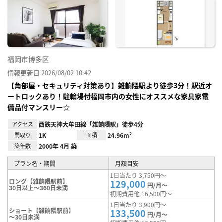
お気
に入
り登
録
福岡市博多区
情報更新日 2026/08/02 10:42
【角部屋・セキュリティ対策あり】雑餉隈駅より徒歩3分！駅近オ
ートロックあり！駐輪場付福岡市内の女性にオススメな家具家電
備品付マンスリー☆
アクセス
西鉄天神大牟田線「雑餉隈駅」徒歩4分
間取り
1K
面積
24.96m²
築年数
2000年 4月 築
プラン名・期間
月額目安
1日当たり 3,750円～
ロング【雑餉隈駅前】
129,000
円/月～
30日以上～360日未満
初期費用他 16,500円～
1日当たり 3,900円～
ショート【雑餉隈駅前】
133,500
円/月～
～30日未満