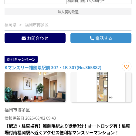
初期費用他 16,500円～
法人契約歓迎
福岡県
福岡市博多区
お問合わせ
電話する
割引キャンペーン
Kマンスリー雑餉隈駅前 307・1K-307(No.365882)
お気
に入
り登
録
福岡市博多区
情報更新日 2026/08/02 09:43
【駅近・駐車場有】雑餉隈駅より徒歩3分！オートロック有！駐輪
場付南福岡駅へ近くアクセス便利なマンスリーマンション！