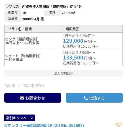
アクセス
西鉄天神大牟田線「雑餉隈駅」徒歩4分
間取り
1K
面積
24.96m²
築年数
2000年 4月 築
プラン名・期間
月額目安
1日当たり 3,750円～
ロング【雑餉隈駅前】
129,000
円/月～
30日以上～360日未満
初期費用他 16,500円～
1日当たり 3,900円～
ショート【雑餉隈駅前】
133,500
円/月～
～30日未満
初期費用他 16,500円～
法人契約歓迎
福岡県
福岡市博多区
お問合わせ
電話する
割引キャンペーン
Kマンスリー南福岡駅南 1K-101(No.365692)