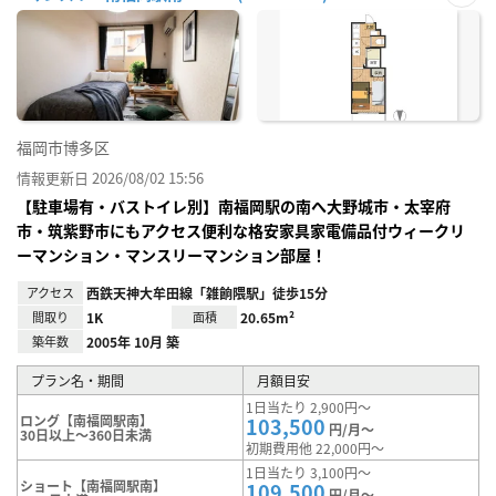
お気
に入
り登
録
福岡市博多区
情報更新日 2026/08/02 15:56
【駐車場有・バストイレ別】南福岡駅の南へ大野城市・太宰府
市・筑紫野市にもアクセス便利な格安家具家電備品付ウィークリ
ーマンション・マンスリーマンション部屋！
アクセス
西鉄天神大牟田線「雑餉隈駅」徒歩15分
間取り
1K
面積
20.65m²
築年数
2005年 10月 築
プラン名・期間
月額目安
1日当たり 2,900円～
ロング【南福岡駅南】
103,500
円/月～
30日以上～360日未満
初期費用他 22,000円～
1日当たり 3,100円～
ショート【南福岡駅南】
109,500
円/月～