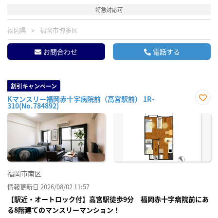
特急対応可
福岡県
福岡市博多区
お問合わせ
電話する
割引キャンペーン
Kマンスリー福岡赤十字病院前（高宮駅前） 1R-
310(No.784892)
お気
に入
り登
録
福岡市南区
情報更新日 2026/08/02 11:57
【駅近・オートロック付】高宮駅徒歩9分 福岡赤十字病院前にあ
る8階建てのマンスリーマンション！