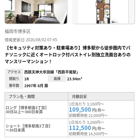
り登
録
福岡市博多区
情報更新日 2026/08/02 07:45
【セキュリティ対策あり・駐車場あり】博多駅から徒歩圏内でパ
ナソニックに近くオートロック付バストイレ別独立洗面台ありの
マンスリーマンション！
アクセス
西鉄天神大牟田線「西鉄平尾駅」
間取り
1R
面積
23.94m²
築年数
1997年 8月 築
プラン名・期間
月額目安
1日当たり 3,100円～
ロング【博多駅南3丁目】
109,500
円/月～
30日以上～360日未満
初期費用他 22,000円～
1日当たり 3,200円～
ショート【博多駅南3丁目】
112,500
円/月～
～30日未満
初期費用他 16,500円～