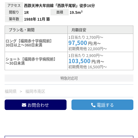
アクセス
西鉄天神大牟田線「西鉄平尾駅」徒歩16分
間取り
1R
面積
19.5m²
築年数
1988年 11月 築
プラン名・期間
月額目安
1日当たり 2,700円～
ロング【福岡赤十字病院前】
97,500
円/月～
30日以上～360日未満
初期費用他 22,000円～
1日当たり 2,900円～
ショート【福岡赤十字病院前】
103,500
円/月～
～30日未満
初期費用他 16,500円～
特急対応可
福岡県
福岡市南区
お問合わせ
電話する