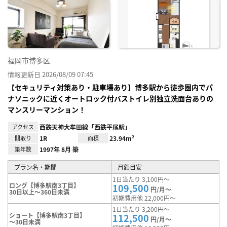
お気
に入
り登
録
福岡市博多区
情報更新日 2026/08/09 07:45
【セキュリティ対策あり・駐車場あり】博多駅から徒歩圏内でパ
ナソニックに近くオートロック付バストイレ別独立洗面台ありの
マンスリーマンション！
アクセス
西鉄天神大牟田線「西鉄平尾駅」
間取り
1R
面積
23.94m²
築年数
1997年 8月 築
プラン名・期間
月額目安
1日当たり 3,100円～
ロング【博多駅南3丁目】
109,500
円/月～
30日以上～360日未満
初期費用他 22,000円～
1日当たり 3,200円～
ショート【博多駅南3丁目】
112,500
円/月～
～30日未満