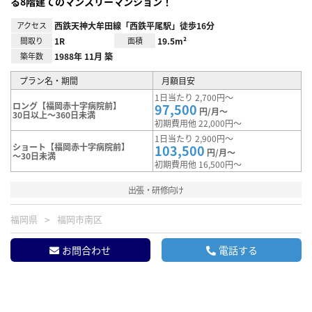
る8階建てのマンスリーマンション！
アクセス
西鉄天神大牟田線「西鉄平尾駅」徒歩16分
間取り
1R
面積
19.5m²
築年数
1988年 11月 築
プラン名・期間
月額目安
1日当たり 2,700円～
ロング【福岡赤十字病院前】
97,500
円/月～
30日以上～360日未満
初期費用他 22,000円～
1日当たり 2,900円～
ショート【福岡赤十字病院前】
103,500
円/月～
～30日未満
初期費用他 16,500円～
出張・研修向け
福岡県
福岡市南区
お問合わせ
電話する