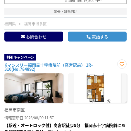
初期費用他 16,500円～
出張・研修向け
福岡県
福岡市博多区
お問合わせ
電話する
割引キャンペーン
Kマンスリー福岡赤十字病院前（高宮駅前） 1R-
310(No.784892)
お気
に入
り登
録
福岡市南区
情報更新日 2026/08/09 11:57
【駅近・オートロック付】高宮駅徒歩9分 福岡赤十字病院前にあ