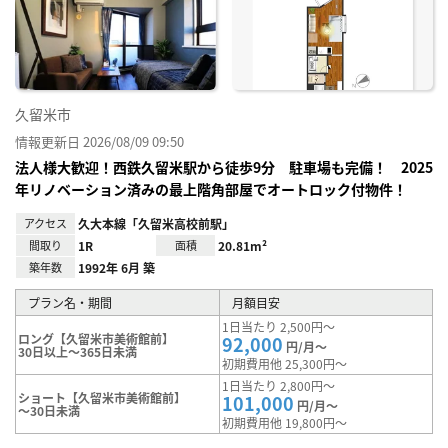
り登
録
久留米市
情報更新日 2026/08/09 09:50
法人様大歓迎！西鉄久留米駅から徒歩9分 駐車場も完備！ 2025
年リノベーション済みの最上階角部屋でオートロック付物件！
アクセス
久大本線「久留米高校前駅」
間取り
1R
面積
20.81m²
築年数
1992年 6月 築
プラン名・期間
月額目安
1日当たり 2,500円～
ロング【久留米市美術館前】
92,000
円/月～
30日以上～365日未満
初期費用他 25,300円～
1日当たり 2,800円～
ショート【久留米市美術館前】
101,000
円/月～
～30日未満
初期費用他 19,800円～