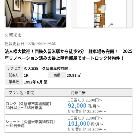
り登
録
久留米市
情報更新日 2026/08/09 09:50
法人様大歓迎！西鉄久留米駅から徒歩9分 駐車場も完備！ 2025
年リノベーション済みの最上階角部屋でオートロック付物件！
アクセス
久大本線「久留米高校前駅」
間取り
1R
面積
20.81m²
築年数
1992年 6月 築
プラン名・期間
月額目安
1日当たり 2,500円～
ロング【久留米市美術館前】
92,000
円/月～
30日以上～365日未満
初期費用他 25,300円～
1日当たり 2,800円～
ショート【久留米市美術館前】
101,000
円/月～
～30日未満
初期費用他 19,800円～