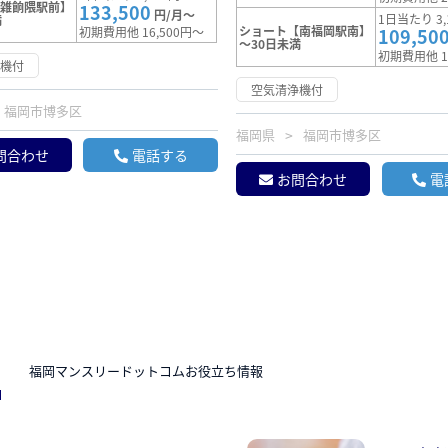
【雑餉隈駅前】
133,500
円/月～
1日当たり 3,
満
ショート【南福岡駅南】
初期費用他 16,500円～
109,50
～30日未満
初期費用他 1
浄機付
空気清浄機付
福岡市博多区
福岡県
福岡市博多区
問合わせ
電話する
お問合わせ
電
N
福岡マンスリードットコムお役立ち情報