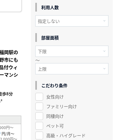
利用人数
部屋面積
福岡駅の
野市にも
～
品付ウィ
ーマンシ
こだわり条件
徒歩8分
女性向け
²
ファミリー向け
同棲向け
ペット可
900円～
0
円/月～
高級・ハイグレード
2,000円～