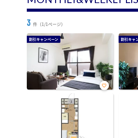
3
件（1/1ページ）
割引キャンペーン
割引キャ
お気
に入
り登
録