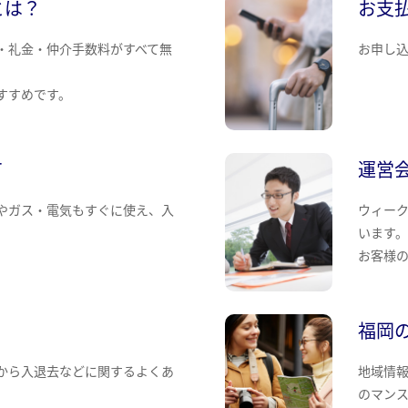
とは？
お支
・礼金・仲介手数料がすべて無
お申し
すすめです。
て
運営
やガス・電気もすぐに使え、入
ウィー
います
お客様
福岡
から入退去などに関するよくあ
地域情
のマン