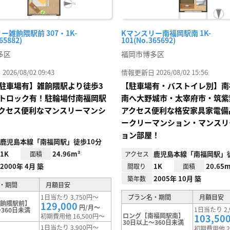
ー雑餉隈駅前 307・1K-
Kマンスリー南福岡駅南 1K-
65882)
101(No.365692)
多区
福岡市博多区
26/08/02 09:43
情報更新日 2026/08/02 15:56
駐車場有】雑餉隈駅より徒歩3
【駐車場有・バストイレ別】南
トロック有！駐輪場付南福岡駅
南へ大野城市・太宰府市・筑紫
クセス便利なマンスリーマンシ
アクセス便利な格安家具家電備
ークリーマンション・マンスリ
ョン部屋！
鹿児島本線「南福岡駅」徒歩10分
1K
24.96m²
鹿児島本線「南福岡駅」
面積
アクセス
2000年 4月 築
1K
20.65m
間取り
面積
2005年 10月 築
築年数
・期間
月額目安
1日当たり 3,750円～
プラン名・期間
月額目安
雑餉隈駅前】
129,000
円/月～
1日当たり 2,
360日未満
ロング【南福岡駅南】
初期費用他 16,500円～
103,50
30日以上～360日未満
1日当たり 3,900円～
初期費用他 2