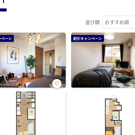
並び順
ンペーン
割引キャンペーン
お気
に入
り登
録