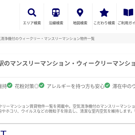
エリア検索
沿線検索
地図検索
こだわり検索
ご利用ガ
気清浄機付のウィークリー・マンスリーマンション物件一覧
岡駅のマンスリーマンション・ウィークリーマンシ
維持
花粉対策◎
アレルギーを持つ方も安心
滞在中の
クリーマンション賃貸物件一覧を掲載中。空気清浄機付のマンスリーマンシ
粉やホコリ、ウイルスなどの微粒子を除去し、清潔な室内空気を維持します。
ST