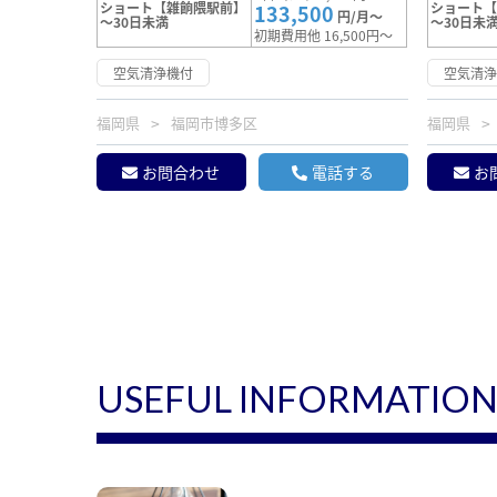
ショート【雑餉隈駅前】
ショート
133,500
円/月～
～30日未満
～30日未
初期費用他 16,500円～
空気清浄機付
空気清
福岡県
福岡市博多区
福岡県
お問合わせ
電話する
お
USEFUL INFORMATIO