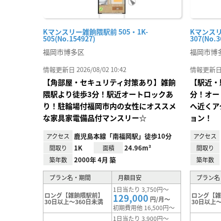
Kマンスリー雑餉隈駅前 505・1K-
Kマンスリ
505(No.154927)
307(No.3
福岡市博多区
福岡市博
情報更新日 2026/08/02 10:42
情報更新日 20
【角部屋・セキュリティ対策あり】雑餉
【駅近・
隈駅より徒歩3分！駅近オートロックあ
分！オー
り！駐輪場付福岡市内の女性にオススメ
へ近くア
な家具家電備品付マンスリー☆
ョン！
鹿児島本線「南福岡駅」徒歩10分
アクセス
アクセス
1K
24.96m²
間取り
面積
間取り
2000年 4月 築
築年数
築年数
プラン名・期間
月額目安
プラン名
1日当たり 3,750円～
ロング【雑餉隈駅前】
ロング【
129,000
円/月～
30日以上～360日未満
30日以上～
初期費用他 16,500円～
1日当たり 3,900円～