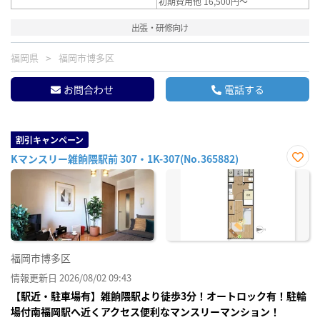
初期費用他 16,500円～
出張・研修向け
福岡県
福岡市博多区
お問合わせ
電話する
割引キャンペーン
Kマンスリー雑餉隈駅前 307・1K-307(No.365882)
お気
に入
り登
録
福岡市博多区
情報更新日 2026/08/02 09:43
【駅近・駐車場有】雑餉隈駅より徒歩3分！オートロック有！駐輪
場付南福岡駅へ近くアクセス便利なマンスリーマンション！