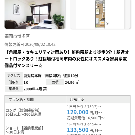
お気
に入
り登
録
福岡市博多区
情報更新日 2026/08/02 10:42
【角部屋・セキュリティ対策あり】雑餉隈駅より徒歩3分！駅近オ
ートロックあり！駐輪場付福岡市内の女性にオススメな家具家電
備品付マンスリー☆
アクセス
鹿児島本線「南福岡駅」徒歩10分
間取り
1K
面積
24.96m²
築年数
2000年 4月 築
プラン名・期間
月額目安
1日当たり 3,750円～
ロング【雑餉隈駅前】
129,000
円/月～
30日以上～360日未満
初期費用他 16,500円～
1日当たり 3,900円～
ショート【雑餉隈駅前】
133,500
円/月～
～30日未満