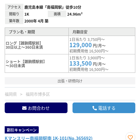
アクセス
鹿児島本線「南福岡駅」徒歩10分
間取り
1K
面積
24.96m²
築年数
2000年 4月 築
プラン名・期間
月額目安
1日当たり 3,750円～
ロング【雑餉隈駅前】
129,000
円/月～
30日以上～360日未満
初期費用他 16,500円～
1日当たり 3,900円～
ショート【雑餉隈駅前】
133,500
円/月～
～30日未満
初期費用他 16,500円～
出張・研修向け
福岡県
福岡市博多区
お問合わせ
電話する
割引キャンペーン
Kマンスリー南福岡駅南 1K-101(No.365692)