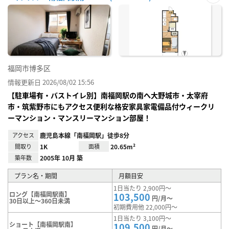
お気
に入
り登
録
福岡市博多区
情報更新日 2026/08/02 15:56
【駐車場有・バストイレ別】南福岡駅の南へ大野城市・太宰府
市・筑紫野市にもアクセス便利な格安家具家電備品付ウィークリ
ーマンション・マンスリーマンション部屋！
アクセス
鹿児島本線「南福岡駅」徒歩8分
間取り
1K
面積
20.65m²
築年数
2005年 10月 築
プラン名・期間
月額目安
1日当たり 2,900円～
ロング【南福岡駅南】
103,500
円/月～
30日以上～360日未満
初期費用他 22,000円～
1日当たり 3,100円～
ショート【南福岡駅南】
109,500
円/月～