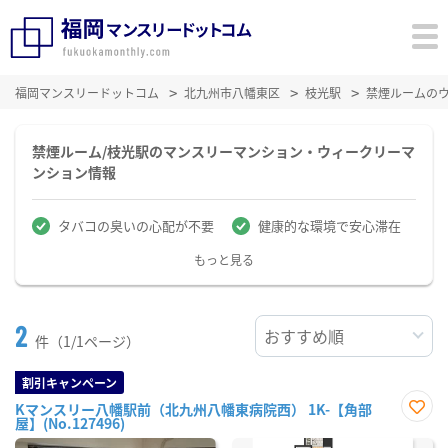
福岡マンスリードットコム
北九州市八幡東区
枝光駅
禁煙ルームの
禁煙ルーム/枝光駅のマンスリーマンション・ウィークリーマ
ンション情報
タバコの臭いの心配が不要
健康的な環境で安心滞在
もっと見る
2
件（1/1ページ）
割引キャンペーン
Kマンスリー八幡駅前（北九州八幡東病院西） 1K-【角部
屋】(No.127496)
お気
に入