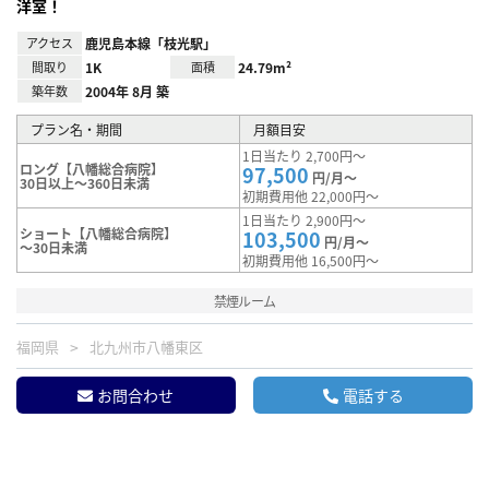
洋室！
アクセス
鹿児島本線「枝光駅」
間取り
1K
面積
24.79m²
築年数
2004年 8月 築
プラン名・期間
月額目安
1日当たり 2,700円～
ロング【八幡総合病院】
97,500
円/月～
30日以上～360日未満
初期費用他 22,000円～
1日当たり 2,900円～
ショート【八幡総合病院】
103,500
円/月～
～30日未満
初期費用他 16,500円～
禁煙ルーム
福岡県
北九州市八幡東区
お問合わせ
電話する