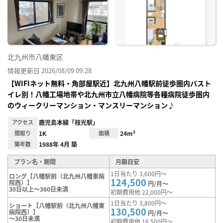
り登
録
北九州市八幡東区
情報更新日 2026/08/09 09:28
【WIFIネット無料・角部屋駅近】北九州八幡駅前徒歩圏内バスト
イレ別！八幡工場地帯や北九州市立八幡病院等各種病院徒歩圏内
のウィークリーマンション・マンスリーマンション♪
アクセス
鹿児島本線「枝光駅」
間取り
1K
面積
24m²
築年数
1988年 4月 築
プラン名・期間
月額目安
1日当たり 3,600円～
ロング【八幡駅前（北九州八幡東病
124,500
院西）】
円/月～
30日以上～360日未満
初期費用他 22,000円～
1日当たり 3,800円～
ショート【八幡駅前（北九州八幡東
130,500
病院西）】
円/月～
～30日未満
初期費用他 16,500円～