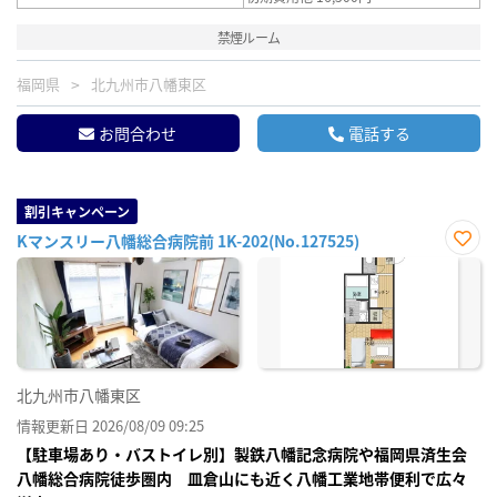
禁煙ルーム
福岡県
北九州市八幡東区
お問合わせ
電話する
割引キャンペーン
Kマンスリー八幡総合病院前 1K-202(No.127525)
お気
に入
り登
録
北九州市八幡東区
情報更新日 2026/08/09 09:25
【駐車場あり・バストイレ別】製鉄八幡記念病院や福岡県済生会
八幡総合病院徒歩圏内 皿倉山にも近く八幡工業地帯便利で広々