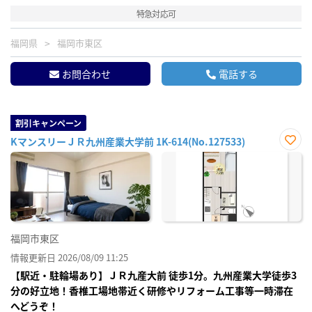
特急対応可
福岡県
福岡市東区
お問合わせ
電話する
割引キャンペーン
KマンスリーＪＲ九州産業大学前 1K-614(No.127533)
お気
に入
り登
録
福岡市東区
情報更新日 2026/08/09 11:25
【駅近・駐輪場あり】ＪＲ九産大前 徒歩1分。九州産業大学徒歩3
分の好立地！香椎工場地帯近く研修やリフォーム工事等一時滞在
へどうぞ！