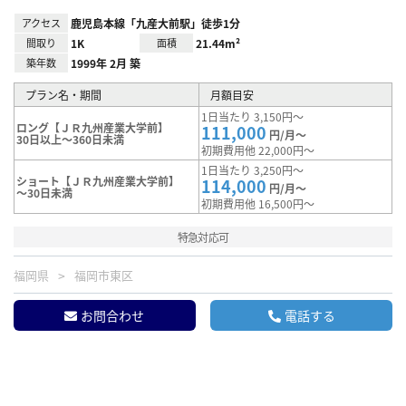
アクセス
鹿児島本線「九産大前駅」徒歩1分
間取り
1K
面積
21.44m²
築年数
1999年 2月 築
プラン名・期間
月額目安
1日当たり 3,150円～
ロング【ＪＲ九州産業大学前】
111,000
円/月～
30日以上～360日未満
初期費用他 22,000円～
1日当たり 3,250円～
ショート【ＪＲ九州産業大学前】
114,000
円/月～
～30日未満
初期費用他 16,500円～
特急対応可
福岡県
福岡市東区
お問合わせ
電話する