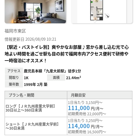
り登
録
福岡市東区
情報更新日 2026/08/09 10:21
【駅近・バストイレ別】爽やかなお部屋♪窓から差し込む光で心
地よい時間を過ごせ駅も目の前で福岡市内アクセス便利で研修や
一時宿泊にオススメ！
アクセス
鹿児島本線「九産大前駅」徒歩1分
間取り
1K
面積
21.44m²
築年数
1999年 2月 築
プラン名・期間
月額目安
1日当たり 3,150円～
ロング【ＪＲ九州産業大学前】
111,000
円/月～
30日以上～360日未満
初期費用他 22,000円～
1日当たり 3,250円～
ショート【ＪＲ九州産業大学前】
114,000
円/月～
～30日未満
初期費用他 16,500円～