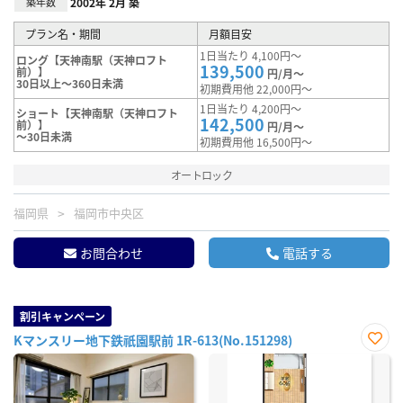
築年数
2002年 2月 築
プラン名・期間
月額目安
1日当たり 4,100円～
ロング【天神南駅（天神ロフト
139,500
前）】
円/月～
30日以上～360日未満
初期費用他 22,000円～
1日当たり 4,200円～
ショート【天神南駅（天神ロフト
142,500
前）】
円/月～
～30日未満
初期費用他 16,500円～
オートロック
福岡県
福岡市中央区
お問合わせ
電話する
割引キャンペーン
Kマンスリー地下鉄祇園駅前 1R-613(No.151298)
お気
に入
り登
録