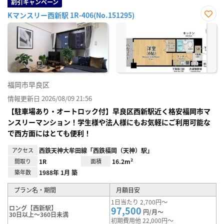
割引キャンペーン
Kマンスリー西新駅 1R-406(No.151295)
お気
に入
り登
録
福岡市早良区
情報更新日 2026/08/09 21:56
【駐車場あり・オートロック付】早良区西新駅近く格安福岡市マ
ンスリーマンション！学生様や法人様にもお気軽にご利用可能な
で西方面にはとても便利！
アクセス
西鉄天神大牟田線「西鉄福岡（天神）駅」
間取り
1R
面積
16.2m²
築年数
1988年 1月 築
プラン名・期間
月額目安
1日当たり 2,700円～
ロング【西新駅】
97,500
円/月～
30日以上～360日未満
初期費用他 22,000円～