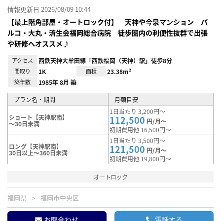
情報更新日 2026/08/09 10:44
【最上階角部屋・オートロック付】 天神や今泉マンション パ
ルコ・大丸・済生会福岡総合病院 徒歩圏内の利便性抜群で出張
や研修へオススメ♪
アクセス
西鉄天神大牟田線「西鉄福岡（天神）駅」徒歩8分
間取り
1K
面積
23.38m²
築年数
1985年 8月 築
プラン名・期間
月額目安
1日当たり 3,200円～
ショート【天神駅南】
112,500
円/月～
～30日未満
初期費用他 16,500円～
1日当たり 3,500円～
ロング【天神駅南】
121,500
円/月～
30日以上～360日未満
初期費用他 19,800円～
オートロック
福岡県
福岡市中央区
お問合わせ
電話する