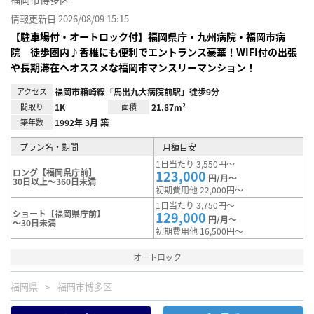
情報更新日 2026/08/09 15:15
【駐車場付・オートロック付】福岡県庁・九州病院・福岡市病
院 徒歩圏内♪香椎にも便利でエントランス豪華！WIFI付の出張
や長期滞在へオススメな福岡市マンスリーマンション！
アクセス
福岡市箱崎線「馬出九大病院前駅」徒歩9分
間取り
1K
面積
21.87m²
築年数
1992年 3月 築
プラン名・期間
月額目安
1日当たり 3,550円～
ロング【福岡県庁前】
123,000
円/月～
30日以上～360日未満
初期費用他 22,000円～
1日当たり 3,750円～
ショート【福岡県庁前】
129,000
円/月～
～30日未満
初期費用他 16,500円～
オートロック
福岡県
福岡市博多区