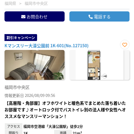
福岡県
福岡市中央区
お問合わせ
電話する
割引キャンペーン
Kマンスリー大濠公園前 1K-601(No.127150)
お気
に入
り登
録
福岡市中央区
情報更新日 2026/08/09 09:56
【高層階・角部屋】オフホワイトと暖色系でまとめた落ち着いた
お部屋です♪オートロック付でバストイレ別の法人様や女性へオ
ススメなマンスリーマンション！
アクセス
福岡市空港線「大濠公園駅」徒歩2分
間取り
1K
面積
21m²