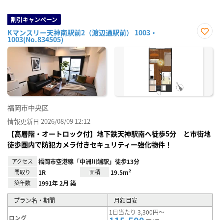
割引キャンペーン
Kマンスリー天神南駅前2（渡辺通駅前） 1003・
1003(No.834505)
お気
に入
り登
録
福岡市中央区
情報更新日 2026/08/09 12:12
【高層階・オートロック付】地下鉄天神駅南へ徒歩5分 と市街地
徒歩圏内で防犯カメラ付きセキュリティー強化物件！
アクセス
福岡市空港線「中洲川端駅」徒歩13分
間取り
1R
面積
19.5m²
築年数
1991年 2月 築
プラン名・期間
月額目安
1日当たり 3,300円～
ロング