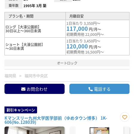
築年数
1995年 3月 築
プラン名・期間
月額目安
1日当たり 3,350円～
ロング【大濠公園前】
117,000
円/月～
30日以上～360日未満
初期費用他 22,000円～
1日当たり 3,450円～
ショート【大濠公園前】
120,000
円/月～
～30日未満
初期費用他 16,500円～
オートロック
福岡県
福岡市中央区
お問合わせ
電話する
割引キャンペーン
Kマンスリー九州大学医学部前（ゆめタウン博多） 1K-
606(No.128039)
お気
に入
り登