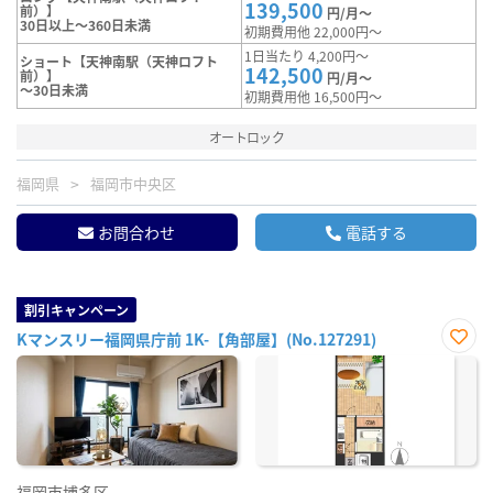
139,500
前）】
円/月～
30日以上～360日未満
初期費用他 22,000円～
1日当たり 4,200円～
ショート【天神南駅（天神ロフト
142,500
前）】
円/月～
～30日未満
初期費用他 16,500円～
オートロック
福岡県
福岡市中央区
お問合わせ
電話する
割引キャンペーン
Kマンスリー福岡県庁前 1K-【角部屋】(No.127291)
お気
に入
り登
録
福岡市博多区