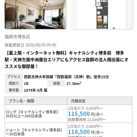
お気
に入
り登
録
福岡市博多区
情報更新日 2026/08/09 09:49
【最上階・インターネット無料】キャナルシティ博多前 博多
駅・天神方面中洲屋台エリアにもアクセス抜群の法人様出張にオ
ススメな御部屋！
アクセス
西鉄天神大牟田線「西鉄福岡（天神）駅」徒歩15分
間取り
1R
面積
27.38m²
築年数
1974年 6月 築
プラン名・期間
月額目安
1日当たり 3,300円～
ロング【キャナルシティ博多前】
115,500
円/月～
30日以上～360日未満
初期費用他 22,000円～
1日当たり 3,400円～
ショート【キャナルシティ博多前】
118,500
円/月～
～30日未満