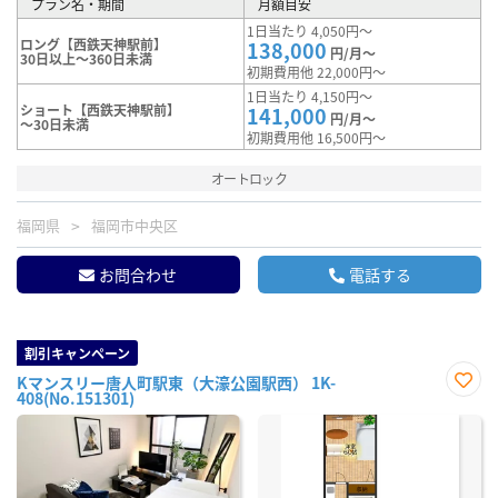
プラン名・期間
月額目安
1日当たり 4,050円～
ロング【西鉄天神駅前】
138,000
円/月～
30日以上～360日未満
初期費用他 22,000円～
1日当たり 4,150円～
ショート【西鉄天神駅前】
141,000
円/月～
～30日未満
初期費用他 16,500円～
オートロック
福岡県
福岡市中央区
お問合わせ
電話する
割引キャンペーン
Kマンスリー唐人町駅東（大濠公園駅西） 1K-
408(No.151301)
お気
に入
り登
録