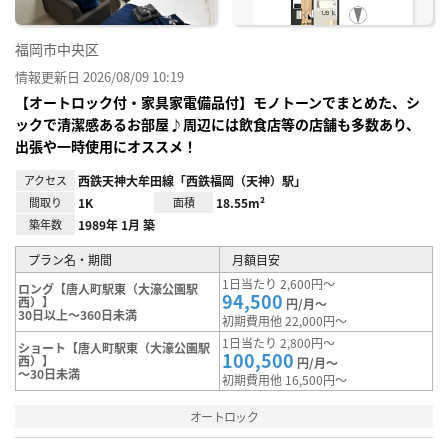
福岡市中央区
情報更新日 2026/08/09 10:19
【オートロック付・家具家電備品付】モノトーンでまとめた、シ
ックで清潔感あるお部屋♪周辺には飲食店等の店舗も多数あり、
出張や一時使用にオススメ！
アクセス
西鉄天神大牟田線「西鉄福岡（天神）駅」
間取り
1K
面積
18.55m²
築年数
1989年 1月 築
プラン名・期間
月額目安
1日当たり 2,600円～
ロング【唐人町駅東（大濠公園駅
94,500
西）】
円/月～
30日以上～360日未満
初期費用他 22,000円～
1日当たり 2,800円～
ショート【唐人町駅東（大濠公園駅
100,500
西）】
円/月～
～30日未満
初期費用他 16,500円～
オートロック