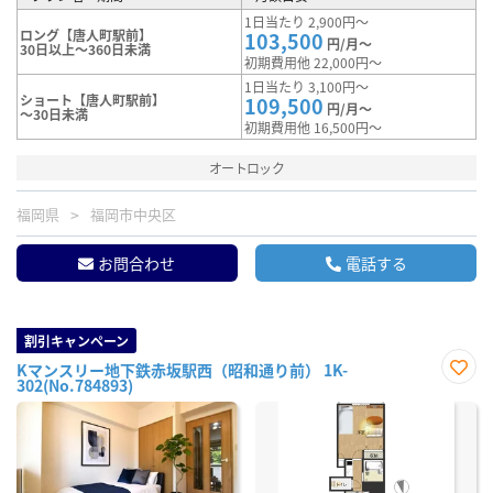
1日当たり 2,900円～
ロング【唐人町駅前】
103,500
円/月～
30日以上～360日未満
初期費用他 22,000円～
1日当たり 3,100円～
ショート【唐人町駅前】
109,500
円/月～
～30日未満
初期費用他 16,500円～
オートロック
福岡県
福岡市中央区
お問合わせ
電話する
割引キャンペーン
Kマンスリー地下鉄赤坂駅西（昭和通り前） 1K-
302(No.784893)
お気
に入
り登
録