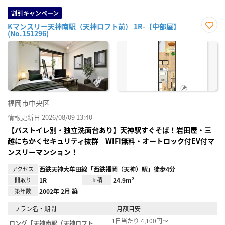
割引キャンペーン
Kマンスリー天神南駅（天神ロフト前） 1R-【中部屋】
(No.151296)
お気
に入
り登
録
福岡市中央区
情報更新日 2026/08/09 13:40
【バストイレ別・独立洗面台あり】天神駅すぐそば！岩田屋・三
越にちかくセキュリティ抜群 WIFI無料・オートロック付EV付マ
ンスリーマンション！
アクセス
西鉄天神大牟田線「西鉄福岡（天神）駅」徒歩4分
間取り
1R
面積
24.9m²
築年数
2002年 2月 築
プラン名・期間
月額目安
1日当たり 4,100円～
ロング【天神南駅（天神ロフト