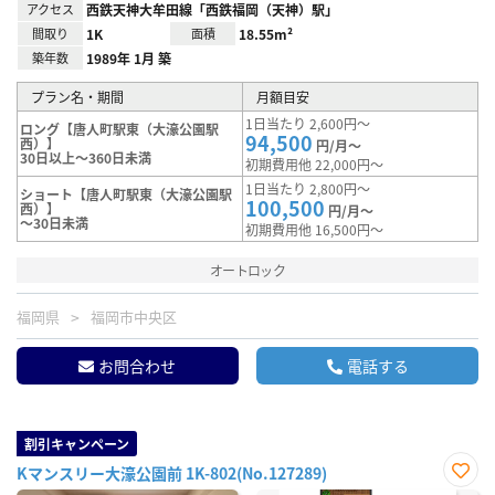
アクセス
西鉄天神大牟田線「西鉄福岡（天神）駅」
間取り
1K
面積
18.55m²
築年数
1989年 1月 築
プラン名・期間
月額目安
1日当たり 2,600円～
ロング【唐人町駅東（大濠公園駅
94,500
西）】
円/月～
30日以上～360日未満
初期費用他 22,000円～
1日当たり 2,800円～
ショート【唐人町駅東（大濠公園駅
100,500
西）】
円/月～
～30日未満
初期費用他 16,500円～
オートロック
福岡県
福岡市中央区
お問合わせ
電話する
割引キャンペーン
Kマンスリー大濠公園前 1K-802(No.127289)