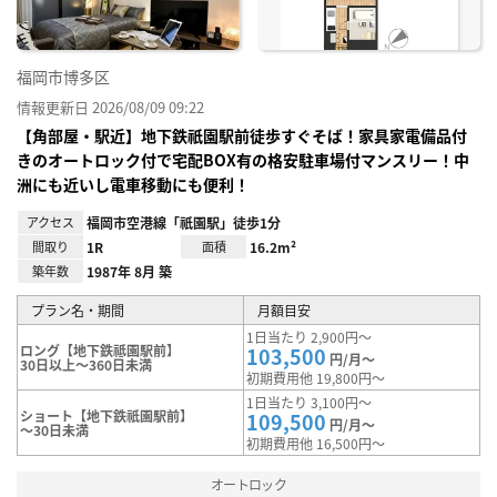
福岡市博多区
情報更新日 2026/08/09 09:22
【角部屋・駅近】地下鉄祇園駅前徒歩すぐそば！家具家電備品付
きのオートロック付で宅配BOX有の格安駐車場付マンスリー！中
洲にも近いし電車移動にも便利！
アクセス
福岡市空港線「祇園駅」徒歩1分
間取り
1R
面積
16.2m²
築年数
1987年 8月 築
プラン名・期間
月額目安
1日当たり 2,900円～
ロング【地下鉄祗園駅前】
103,500
円/月～
30日以上～360日未満
初期費用他 19,800円～
1日当たり 3,100円～
ショート【地下鉄祇園駅前】
109,500
円/月～
～30日未満
初期費用他 16,500円～
オートロック