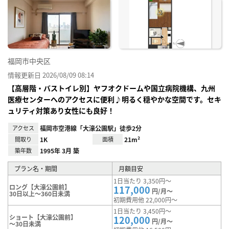
お気
に入
り登
録
福岡市中央区
情報更新日 2026/08/09 08:14
【高層階・バストイレ別】ヤフオクドームや国立病院機構、九州
医療センターへのアクセスに便利♪明るく穏やかな空間です。セキ
ュリティ対策あり女性にも良好！
アクセス
福岡市空港線「大濠公園駅」徒歩2分
間取り
1K
面積
21m²
築年数
1995年 3月 築
プラン名・期間
月額目安
1日当たり 3,350円～
ロング【大濠公園前】
117,000
円/月～
30日以上～360日未満
初期費用他 22,000円～
1日当たり 3,450円～
ショート【大濠公園前】
120,000
円/月～
～30日未満