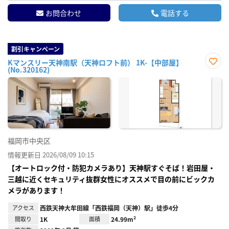
お問合わせ
電話する
割引キャンペーン
Kマンスリー天神南駅（天神ロフト前） 1K-【中部屋】
(No.320162)
お気
に入
り登
録
福岡市中央区
情報更新日 2026/08/09 10:15
【オートロック付・防犯カメラあり】天神駅すぐそば！岩田屋・
三越に近くセキュリティ抜群女性にオススメで目の前にビックカ
メラがあります！
アクセス
西鉄天神大牟田線「西鉄福岡（天神）駅」徒歩4分
間取り
1K
面積
24.99m²