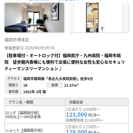
お気
に入
り登
録
福岡市博多区
情報更新日 2026/08/09 09:50
【駐車場付・オートロック付】福岡県庁・九州病院・福岡市病
院 徒歩圏内香椎にも便利で出張に便利な女性も安心なセキュリ
ティーマンスリーマンション♪
アクセス
福岡市箱崎線「馬出九大病院前駅」徒歩9分
間取り
1K
面積
21.87m²
築年数
1992年 3月 築
プラン名・期間
月額目安
1日当たり 3,550円～
ロング【福岡県庁前】
123,000
円/月～
30日以上～360日未満
初期費用他 22,000円～
1日当たり 3,750円～
ショート【福岡県庁前】
129,000
円/月～