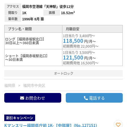
アクセス
福岡市空港線「天神駅」徒歩12分
間取り
1K
面積
18.52m²
築年数
1996年 8月 築
プラン名・期間
月額目安
1日当たり 3,400円～
ロング【福岡赤坂駅北口】
118,500
円/月～
30日以上～360日未満
初期費用他 22,000円～
1日当たり 3,500円～
ショート【福岡赤坂駅北口】
121,500
円/月～
～30日未満
初期費用他 16,500円～
オートロック
福岡県
福岡市中央区
お問合わせ
電話する
割引キャンペーン
Kマンスリー福岡県庁前 1K-【中部屋】(No.127151)