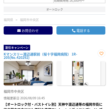
初期費用他 16,500円～
オートロック
福岡県
福岡市中央区
お問合わせ
電話する
割引キャンペーン
Kマンスリー渡辺通駅前（桜十字福岡病院） 1R-
205(No.420292)
お気
に入
り登
録
福岡市中央区
情報更新日 2026/08/09 16:45
【オートロック付・バストイレ別】天神や渡辺通等の福岡市街に