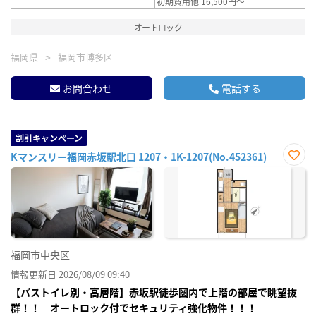
初期費用他 16,500円～
オートロック
福岡県
福岡市博多区
お問合わせ
電話する
割引キャンペーン
Kマンスリー福岡赤坂駅北口 1207・1K-1207(No.452361)
お気
に入
り登
録
福岡市中央区
情報更新日 2026/08/09 09:40
【バストイレ別・高層階】赤坂駅徒歩圏内で上階の部屋で眺望抜
群！！ オートロック付でセキュリティ強化物件！！！