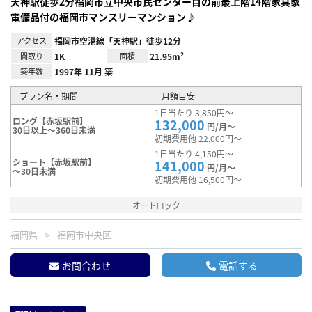
天神駅徒歩2分福岡市立中央市民センター目の前最上階14階家具家
電備品付の福岡市マンスリーマンション♪
アクセス
福岡市空港線「天神駅」徒歩12分
間取り
1K
面積
21.95m²
築年数
1997年 11月 築
プラン名・期間
月額目安
1日当たり 3,850円～
ロング【赤坂駅前】
132,000
円/月～
30日以上～360日未満
初期費用他 22,000円～
1日当たり 4,150円～
ショート【赤坂駅前】
141,000
円/月～
～30日未満
初期費用他 16,500円～
オートロック
福岡県
福岡市中央区
お問合わせ
電話する