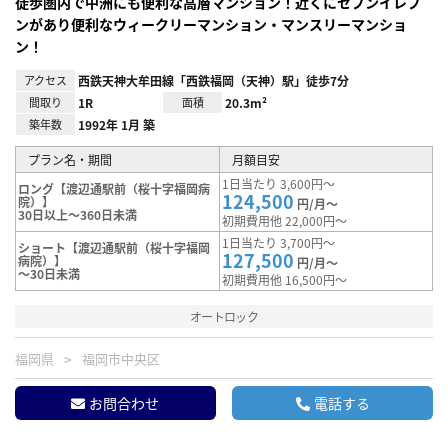
徒歩圏内で中洲にも便利な高層マンション！近くにセブンイレブ
ンがあり便利なウィークリーマンション・マンスリーマンショ
ン！
アクセス
西鉄天神大牟田線「西鉄福岡（天神）駅」徒歩7分
間取り
1R
面積
20.3m²
築年数
1992年 1月 築
プラン名・期間
月額目安
1日当たり 3,600円～
ロング【渡辺通駅前（桜十字福岡病
124,500
院）】
円/月～
30日以上～360日未満
初期費用他 22,000円～
1日当たり 3,700円～
ショート【渡辺通駅前（桜十字福岡
127,500
病院）】
円/月～
～30日未満
初期費用他 16,500円～
オートロック
福岡県
福岡市中央区
お問合わせ
電話する