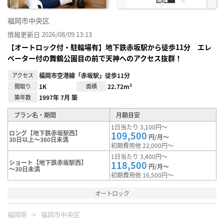
福岡市中央区
情報更新日 2026/08/09 13:13
【オートロック付・駐輪場有】地下鉄赤坂駅から徒歩11分 エレ
ベーター付の舞鶴公園目の前で天神へのアクセス抜群！
アクセス
福岡市空港線「赤坂駅」徒歩11分
間取り
1K
面積
22.72m²
築年数
1997年 7月 築
プラン名・期間
月額目安
1日当たり 3,100円～
ロング【地下鉄赤坂駅西】
109,500
円/月～
30日以上～360日未満
初期費用他 22,000円～
1日当たり 3,400円～
ショート【地下鉄赤坂駅西】
118,500
円/月～
～30日未満
初期費用他 16,500円～
オートロック
福岡県
福岡市中央区