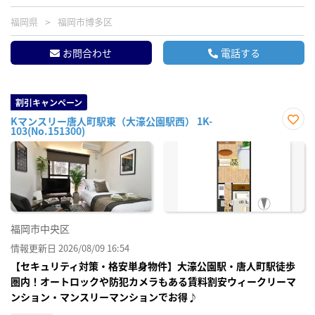
福岡県
福岡市博多区
お問合わせ
電話する
割引キャンペーン
Kマンスリー唐人町駅東（大濠公園駅西） 1K-
103(No.151300)
お気
に入
り登
録
福岡市中央区
情報更新日 2026/08/09 16:54
【セキュリティ対策・格安単身物件】大濠公園駅・唐人町駅徒歩
圏内！オートロックや防犯カメラもある賃料割安ウィークリーマ
ンション・マンスリーマンションでお得♪