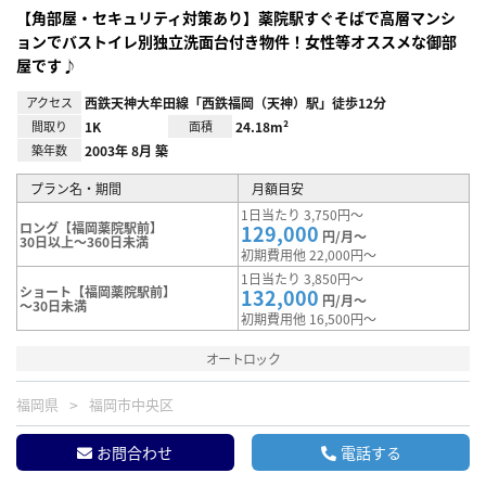
【角部屋・セキュリティ対策あり】薬院駅すぐそばで高層マンシ
ョンでバストイレ別独立洗面台付き物件！女性等オススメな御部
屋です♪
アクセス
西鉄天神大牟田線「西鉄福岡（天神）駅」徒歩12分
間取り
1K
面積
24.18m²
築年数
2003年 8月 築
プラン名・期間
月額目安
1日当たり 3,750円～
ロング【福岡薬院駅前】
129,000
円/月～
30日以上～360日未満
初期費用他 22,000円～
1日当たり 3,850円～
ショート【福岡薬院駅前】
132,000
円/月～
～30日未満
初期費用他 16,500円～
オートロック
福岡県
福岡市中央区
お問合わせ
電話する