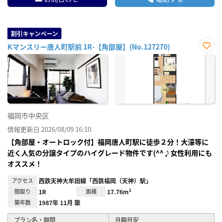
割引キャンペーン
Kマンスリー唐人町駅前 1R-【角部屋】(No.127270)
お気
に入
り登
録
福岡市中央区
情報更新日 2026/08/09 16:10
【角部屋・オートロック付】福岡唐人町駅に徒歩２分！大濠等に
近く人気の分譲タイプのハイグレード物件です(^^♪女性利用にも
オススメ！
アクセス
西鉄天神大牟田線「西鉄福岡（天神）駅」
間取り
1R
面積
17.76m²
築年数
1987年 11月 築
プラン名・期間
月額目安