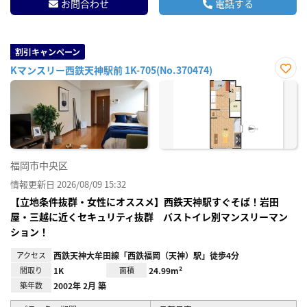
お問合わせ
電話する
割引キャンペーン
Kマンスリー西鉄天神駅前 1K-705(No.370474)
お気
に入
り登
録
福岡市中央区
情報更新日 2026/08/09 15:32
【立地条件抜群・女性にオススメ】西鉄天神駅すぐそば！岩田
屋・三越に近くセキュリティ抜群 バストイレ別マンスリーマン
ション！
アクセス
西鉄天神大牟田線「西鉄福岡（天神）駅」徒歩4分
間取り
1K
面積
24.99m²
築年数
2002年 2月 築