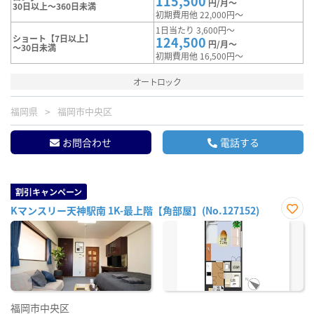
115,500
円/月～
30日以上～360日未満
初期費用他 22,000円～
1日当たり 3,600円～
ショート【7日以上】
124,500
円/月～
～30日未満
初期費用他 16,500円～
オートロック
福岡県
福岡市中央区
お問合わせ
電話する
割引キャンペーン
Kマンスリー天神駅南 1K-最上階【角部屋】(No.127152)
お気
に入
り登
録
福岡市中央区