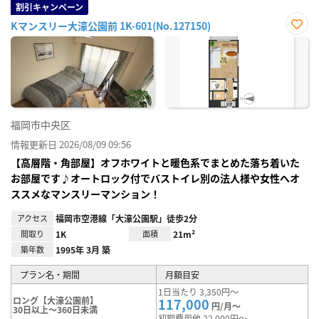
割引キャンペーン
Kマンスリー大濠公園前 1K-601(No.127150)
お気
に入
り登
録
福岡市中央区
情報更新日 2026/08/09 09:56
【高層階・角部屋】オフホワイトと暖色系でまとめた落ち着いた
お部屋です♪オートロック付でバストイレ別の法人様や女性へオ
ススメなマンスリーマンション！
アクセス
福岡市空港線「大濠公園駅」徒歩2分
間取り
1K
面積
21m²
築年数
1995年 3月 築
プラン名・期間
月額目安
1日当たり 3,350円～
ロング【大濠公園前】
117,000
円/月～
30日以上～360日未満
初期費用他 22,000円～