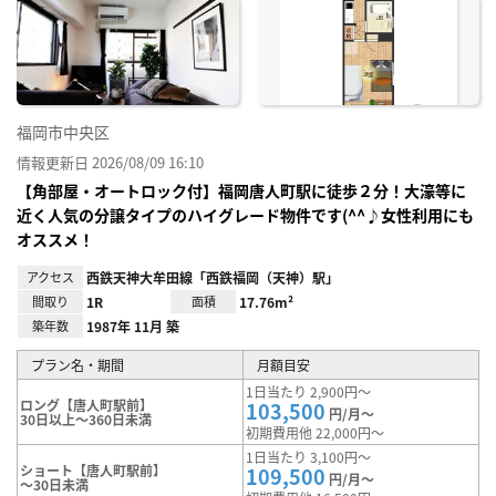
お気
に入
り登
録
福岡市中央区
情報更新日 2026/08/09 16:10
【角部屋・オートロック付】福岡唐人町駅に徒歩２分！大濠等に
近く人気の分譲タイプのハイグレード物件です(^^♪女性利用にも
オススメ！
アクセス
西鉄天神大牟田線「西鉄福岡（天神）駅」
間取り
1R
面積
17.76m²
築年数
1987年 11月 築
プラン名・期間
月額目安
1日当たり 2,900円～
ロング【唐人町駅前】
103,500
円/月～
30日以上～360日未満
初期費用他 22,000円～
1日当たり 3,100円～
ショート【唐人町駅前】
109,500
円/月～
～30日未満