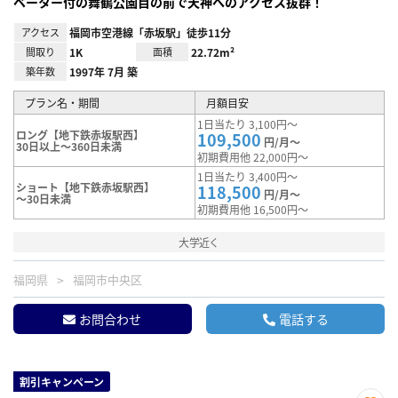
ベーター付の舞鶴公園目の前で天神へのアクセス抜群！
アクセス
福岡市空港線「赤坂駅」徒歩11分
間取り
1K
面積
22.72m²
築年数
1997年 7月 築
プラン名・期間
月額目安
1日当たり 3,100円～
ロング【地下鉄赤坂駅西】
109,500
円/月～
30日以上～360日未満
初期費用他 22,000円～
1日当たり 3,400円～
ショート【地下鉄赤坂駅西】
118,500
円/月～
～30日未満
初期費用他 16,500円～
大学近く
福岡県
福岡市中央区
お問合わせ
電話する
割引キャンペーン