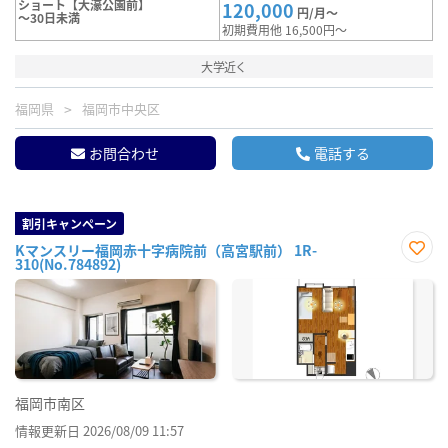
ショート【大濠公園前】
120,000
円/月～
～30日未満
初期費用他 16,500円～
大学近く
福岡県
福岡市中央区
お問合わせ
電話する
割引キャンペーン
Kマンスリー福岡赤十字病院前（高宮駅前） 1R-
310(No.784892)
お気
に入
り登
録
福岡市南区
情報更新日 2026/08/09 11:57