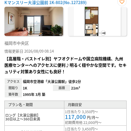
Kマンスリー大濠公園前 1K-802(No.127289)
お気
に入
り登
録
福岡市中央区
情報更新日 2026/08/09 08:14
【高層階・バストイレ別】ヤフオクドームや国立病院機構、九州
医療センターへのアクセスに便利♪明るく穏やかな空間です。セキ
ュリティ対策あり女性にも良好！
アクセス
福岡市空港線「大濠公園駅」徒歩2分
間取り
1K
面積
21m²
築年数
1995年 3月 築
プラン名・期間
月額目安
1日当たり 3,350円～
ロング【大濠公園前】
117,000
円/月～
30日以上～360日未満
初期費用他 22,000円～
1日当たり 3,450円～