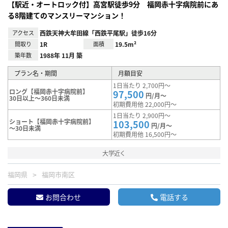
【駅近・オートロック付】高宮駅徒歩9分 福岡赤十字病院前にあ
る8階建てのマンスリーマンション！
アクセス
西鉄天神大牟田線「西鉄平尾駅」徒歩16分
間取り
1R
面積
19.5m²
築年数
1988年 11月 築
プラン名・期間
月額目安
1日当たり 2,700円～
ロング【福岡赤十字病院前】
97,500
円/月～
30日以上～360日未満
初期費用他 22,000円～
1日当たり 2,900円～
ショート【福岡赤十字病院前】
103,500
円/月～
～30日未満
初期費用他 16,500円～
大学近く
福岡県
福岡市南区
お問合わせ
電話する