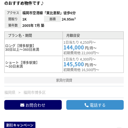
のおすすめ物件です♪
アクセス
福岡市空港線「東比恵駅」徒歩6分
間取り
1K
面積
24.95m²
築年数
2005年 7月 築
プラン名・期間
月額目安
1日当たり 4,250円～
ロング【博多駅東】
144,000
円/月～
30日以上～360日未満
初期費用他 22,000円～
1日当たり 4,300円～
ショート【博多駅東】
145,500
円/月～
～30日未満
初期費用他 16,500円～
家具付賃貸
福岡県
福岡市博多区
お問合わせ
電話する
割引キャンペーン