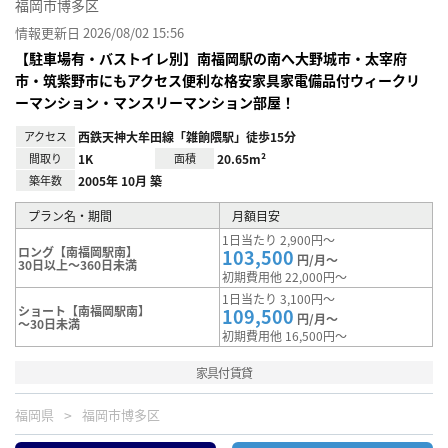
福岡市博多区
情報更新日 2026/08/02 15:56
【駐車場有・バストイレ別】南福岡駅の南へ大野城市・太宰府
市・筑紫野市にもアクセス便利な格安家具家電備品付ウィークリ
ーマンション・マンスリーマンション部屋！
アクセス
西鉄天神大牟田線「雑餉隈駅」徒歩15分
間取り
1K
面積
20.65m²
築年数
2005年 10月 築
プラン名・期間
月額目安
1日当たり 2,900円～
ロング【南福岡駅南】
103,500
円/月～
30日以上～360日未満
初期費用他 22,000円～
1日当たり 3,100円～
ショート【南福岡駅南】
109,500
円/月～
～30日未満
初期費用他 16,500円～
家具付賃貸
福岡県
福岡市博多区