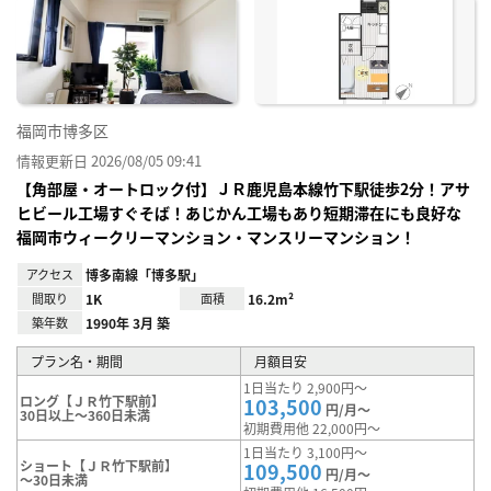
お気
に入
り登
録
福岡市博多区
情報更新日 2026/08/05 09:41
【角部屋・オートロック付】ＪＲ鹿児島本線竹下駅徒歩2分！アサ
ヒビール工場すぐそば！あじかん工場もあり短期滞在にも良好な
福岡市ウィークリーマンション・マンスリーマンション！
アクセス
博多南線「博多駅」
間取り
1K
面積
16.2m²
築年数
1990年 3月 築
プラン名・期間
月額目安
1日当たり 2,900円～
ロング【ＪＲ竹下駅前】
103,500
円/月～
30日以上～360日未満
初期費用他 22,000円～
1日当たり 3,100円～
ショート【ＪＲ竹下駅前】
109,500
円/月～
～30日未満