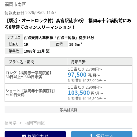
福岡市南区
情報更新日 2026/08/02 11:57
【駅近・オートロック付】高宮駅徒歩9分 福岡赤十字病院前にあ
る8階建てのマンスリーマンション！
アクセス
西鉄天神大牟田線「西鉄平尾駅」徒歩16分
間取り
1R
面積
19.5m²
築年数
1988年 11月 築
プラン名・期間
月額目安
1日当たり 2,700円～
ロング【福岡赤十字病院前】
97,500
円/月～
30日以上～360日未満
初期費用他 22,000円～
1日当たり 2,900円～
ショート【福岡赤十字病院前】
103,500
円/月～
～30日未満
初期費用他 16,500円～
家具付賃貸
福岡県
福岡市南区
お問合わせ
電話する