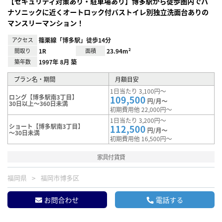
【セキュリティ対策あり・駐車場あり】博多駅から徒歩圏内でパ
ナソニックに近くオートロック付バストイレ別独立洗面台ありの
マンスリーマンション！
アクセス
篠栗線「博多駅」徒歩14分
間取り
1R
面積
23.94m²
築年数
1997年 8月 築
プラン名・期間
月額目安
1日当たり 3,100円～
ロング【博多駅南3丁目】
109,500
円/月～
30日以上～360日未満
初期費用他 22,000円～
1日当たり 3,200円～
ショート【博多駅南3丁目】
112,500
円/月～
～30日未満
初期費用他 16,500円～
家具付賃貸
福岡県
福岡市博多区
お問合わせ
電話する