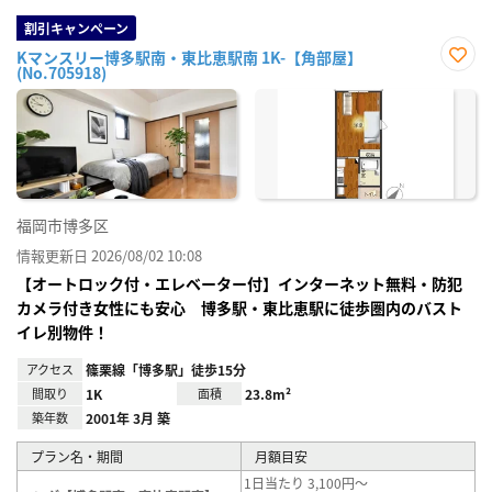
割引キャンペーン
Kマンスリー博多駅南・東比恵駅南 1K-【角部屋】
(No.705918)
お気
に入
り登
録
福岡市博多区
情報更新日 2026/08/02 10:08
【オートロック付・エレベーター付】インターネット無料・防犯
カメラ付き女性にも安心 博多駅・東比恵駅に徒歩圏内のバスト
イレ別物件！
アクセス
篠栗線「博多駅」徒歩15分
間取り
1K
面積
23.8m²
築年数
2001年 3月 築
プラン名・期間
月額目安
1日当たり 3,100円～