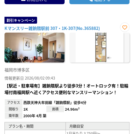
割引キャンペーン
Kマンスリー雑餉隈駅前 307・1K-307(No.365882)
お気
に入
り登
録
福岡市博多区
情報更新日 2026/08/02 09:43
【駅近・駐車場有】雑餉隈駅より徒歩3分！オートロック有！駐輪
場付南福岡駅へ近くアクセス便利なマンスリーマンション！
アクセス
西鉄天神大牟田線「雑餉隈駅」徒歩4分
間取り
1K
面積
24.96m²
築年数
2000年 4月 築
プラン名・期間
月額目安
1日当たり 3,750円～