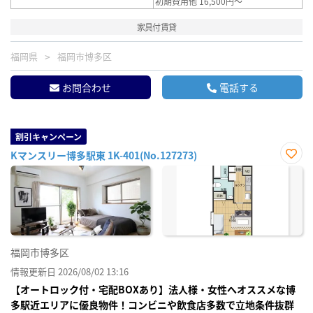
初期費用他 16,500円～
家具付賃貸
福岡県
福岡市博多区
お問合わせ
電話する
割引キャンペーン
Kマンスリー博多駅東 1K-401(No.127273)
お気
に入
り登
録
福岡市博多区
情報更新日 2026/08/02 13:16
【オートロック付・宅配BOXあり】法人様・女性へオススメな博
多駅近エリアに優良物件！コンビニや飲食店多数で立地条件抜群