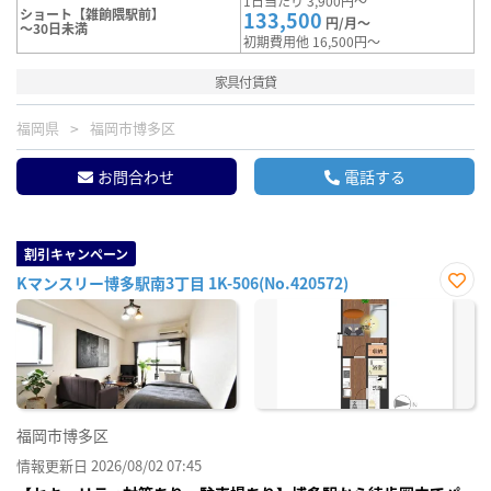
1日当たり 3,900円～
ショート【雑餉隈駅前】
133,500
円/月～
～30日未満
初期費用他 16,500円～
家具付賃貸
福岡県
福岡市博多区
お問合わせ
電話する
割引キャンペーン
Kマンスリー博多駅南3丁目 1K-506(No.420572)
お気
に入
り登
録
福岡市博多区
情報更新日 2026/08/02 07:45