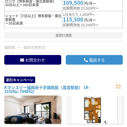
ロング【博多駅南・東比恵駅南】
109,500
円/月～
30日以上～360日未満
初期費用他 22,000円～
1日当たり 3,300円～
ショート【7日以上】博多駅南・東比
115,500
恵駅南
円/月～
～30日未満
初期費用他 16,500円～
家具付賃貸
福岡県
福岡市博多区
お問合わせ
電話する
割引キャンペーン
Kマンスリー福岡赤十字病院前（高宮駅前） 1R-
310(No.784892)
お気
に入
り登
録