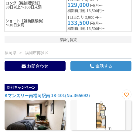
ロング【雑餉隈駅前】
129,000
円/月～
30日以上～360日未満
初期費用他 16,500円～
1日当たり 3,900円～
ショート【雑餉隈駅前】
133,500
円/月～
～30日未満
初期費用他 16,500円～
家具付賃貸
福岡県
福岡市博多区
お問合わせ
電話する
割引キャンペーン
Kマンスリー南福岡駅南 1K-101(No.365692)
お気
に入
り登
録