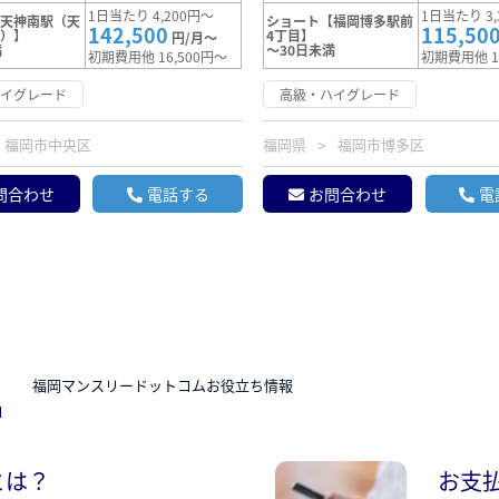
1日当たり 4,200円～
1日当たり 3,
【天神南駅（天
ショート【福岡博多駅前
142,500
115,50
前）】
4丁目】
円/月～
満
～30日未満
初期費用他 16,500円～
初期費用他 1
ハイグレード
高級・ハイグレード
福岡市中央区
福岡県
福岡市博多区
問合わせ
電話する
お問合わせ
電
N
福岡マンスリードットコムお役立ち情報
とは？
お支