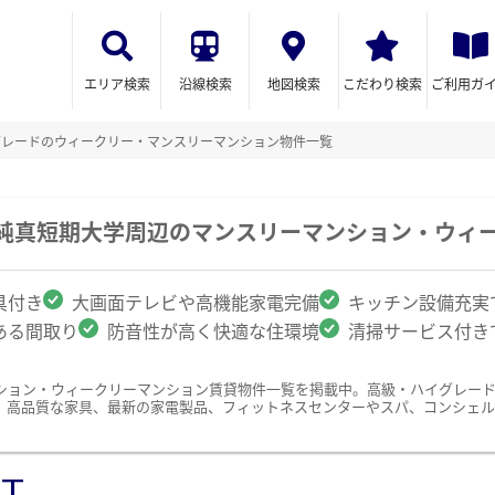
エリア検索
沿線検索
地図検索
こだわり検索
ご利用ガ
グレードのウィークリー・マンスリーマンション物件一覧
/純真短期大学周辺のマンスリーマンション・ウィ
具付き
大画面テレビや高機能家電完備
キッチン設備充実
ある間取り
防音性が高く快適な住環境
清掃サービス付き
ション・ウィークリーマンション賃貸物件一覧を掲載中。高級・ハイグレー
、高品質な家具、最新の家電製品、フィットネスセンターやスパ、コンシェル
ST