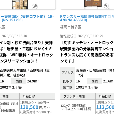
ー天神南駅（天神ロフト前） 1R-
Kマンスリー福岡博多駅前4丁目 42
No.151296)
420(No.453610)
央区
福岡市博多区
26/08/02 13:40
情報更新日 2026/08/02 09:29
イレ別・独立洗面台あり】天神
【対面キッチン・オートロック
ば！岩田屋・三越にちかくセキ
駅徒歩圏内の分譲賃貸マンショ
抜群 WIFI無料・オートロック
トランスも広くて高級感のある
マンスリーマンション！
ンです♪
西鉄天神大牟田線「西鉄福岡（天
東海道・山陽新幹線「博
アクセス
神）駅」徒歩4分
12分
1R
24.9m²
1R
21.6m
面積
間取り
面積
2002年 2月 築
1991年 3月 築
築年数
・期間
月額目安
プラン名・期間
月額目安
1日当たり 4,100円～
1日当たり 3,
天神南駅（天神
ロング【博多駅前】
139,500
112,50
）】
円/月～
30日以上～360日未満
360日未満
初期費用他 22,000円～
初期費用他 2