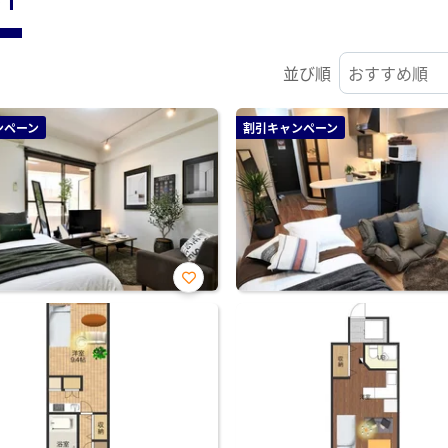
並び順
ンペーン
割引キャンペーン
お気
に入
り登
録