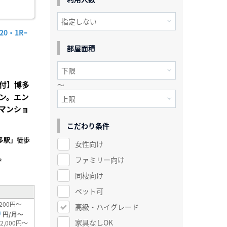
0・1Rｰ
部屋面積
付】博多
～
ン。エン
マンショ
こだわり条件
多駅」徒歩
女性向け
ファミリー向け
²
同棲向け
ペット可
200円～
高級・ハイグレード
0
円/月～
家具なしOK
2,000円～