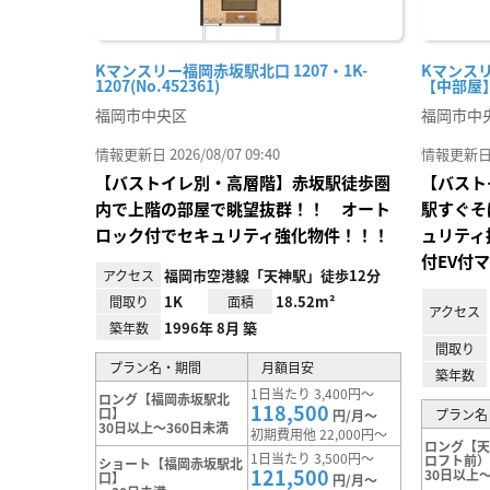
Kマンスリー福岡赤坂駅北口 1207・1K-
Kマンスリ
1207(No.452361)
【中部屋】(
福岡市中央区
福岡市中
情報更新日 2026/08/07 09:40
情報更新日 20
【バストイレ別・高層階】赤坂駅徒歩圏
【バスト
内で上階の部屋で眺望抜群！！ オート
駅すぐそ
ロック付でセキュリティ強化物件！！！
ュリティ
付EV付
福岡市空港線「天神駅」徒歩12分
アクセス
1K
18.52m²
間取り
面積
アクセス
1996年 8月 築
築年数
間取り
プラン名・期間
月額目安
築年数
1日当たり 3,400円～
ロング【福岡赤坂駅北
118,500
口】
プラン名
円/月～
30日以上～360日未満
初期費用他 22,000円～
ロング【
1日当たり 3,500円～
ロフト前
ショート【福岡赤坂駅北
121,500
30日以上～
口】
円/月～