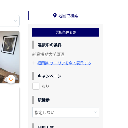
地図で検索
選択条件変更
選択中の条件
純真短期大学周辺
福岡県 の エリアを全て表示する
キャンペーン
あり
お気
に入
り登
録
駅徒歩
利用人数