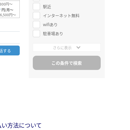
300円～
駅近
0
円/月～
6,500円～
インターネット無料
wifiあり
駐車場あり
さらに表示
話する
払い方法について