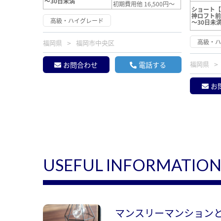
～30日未満
初期費用他 16,500円～
ショート
神ロフト
高級・ハイグレード
～30日未
高級・
福岡県
福岡市中央区
福岡県
お問合わせ
電話する
お
USEFUL INFORMATIO
マンスリーマンション