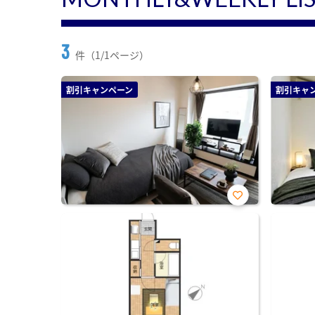
3
件（1/1ページ）
割引キャンペーン
割引キャ
お気
に入
り登
録