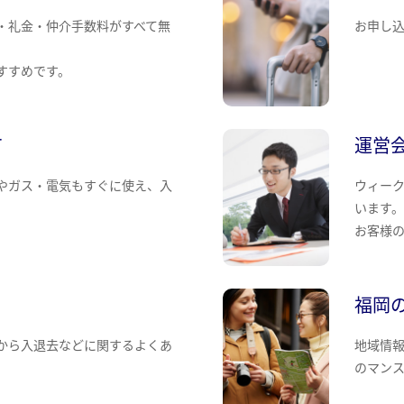
・礼金・仲介手数料がすべて無
お申し
すすめです。
て
運営
やガス・電気もすぐに使え、入
ウィー
います
お客様
福岡
から入退去などに関するよくあ
地域情
のマン