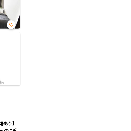
お気
に入
り登
録
場あり】
ックに近