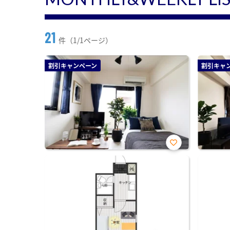
21
件（1/1ページ）
割引キャンペーン
割引キャ
お気
に入
り登
録