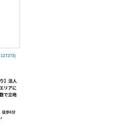
り登
録
27273)
あり】法人
エリアに
数で立地
」徒歩6分
²