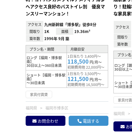
へアクセス良好のバストイレ別 優良マ
り！駐輪
ンスリーマンション！
な家具家
九州新幹線「博多駅」徒歩8分
アクセス
アクセス
1K
19.36m²
間取り
面積
間取り
1996年 9月 築
築年数
築年数
プラン名・期間
月額目安
プラン名
1日当たり 3,400円～
ロング【福岡・博多駅
118,500
南】
円/月～
30日以上～360日未満
ロング【
初期費用他 22,000円～
30日以上～
1日当たり 3,500円～
ショート【福岡・博多駅
121,500
南】
円/月～
～30日未満
ショート
初期費用他 16,500円～
～30日未
家具付賃貸
家具付
福岡県
福岡市博多区
福岡県
お問合わせ
電話する
お