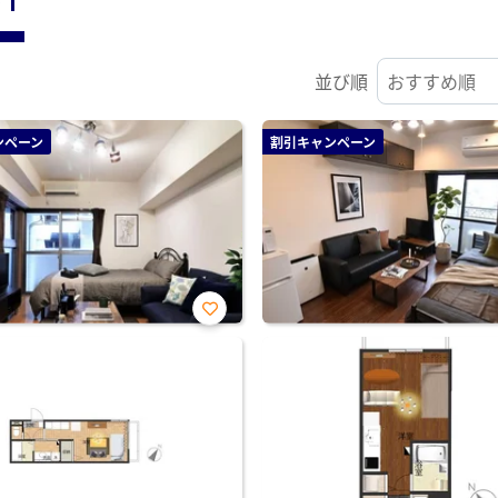
並び順
ンペーン
割引キャンペーン
お気
に入
り登
録