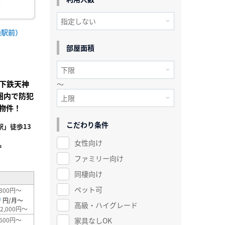
通駅前）
部屋面積
下鉄天神
～
圏内で防犯
物件！
こだわり条件
」徒歩13
女性向け
²
ファミリー向け
同棲向け
ペット可
300円～
0
円/月～
高級・ハイグレード
2,000円～
家具なしOK
600円～