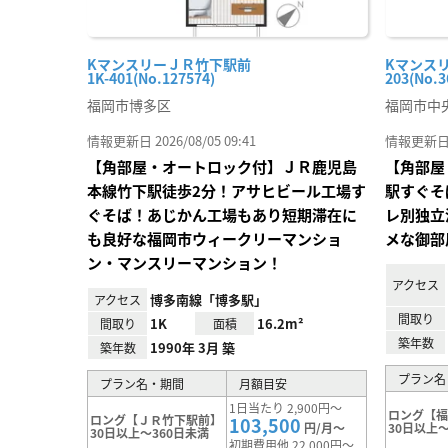
KマンスリーＪＲ竹下駅前
Kマンスリ
1K-401(No.127574)
203(No.3
福岡市博多区
福岡市中
情報更新日 2026/08/05 09:41
情報更新日 20
【角部屋・オートロック付】ＪＲ鹿児島
【角部屋
本線竹下駅徒歩2分！アサヒビール工場す
駅すぐそ
ぐそば！あじかん工場もあり短期滞在に
レ別独立
も良好な福岡市ウィークリーマンショ
メな御部
ン・マンスリーマンション！
アクセス
博多南線「博多駅」
アクセス
間取り
1K
16.2m²
間取り
面積
築年数
1990年 3月 築
築年数
プラン名
プラン名・期間
月額目安
1日当たり 2,900円～
ロング【
ロング【ＪＲ竹下駅前】
103,500
円/月～
30日以上～
30日以上～360日未満
初期費用他 22,000円～