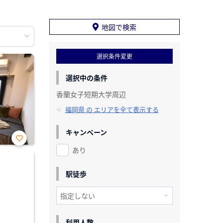
地図で検索
選択条件変更
選択中の条件
香蘭女子短期大学周辺
福岡県 の エリアを全て表示する
キャンペーン
あり
お気
に入
り登
録
駅徒歩
利用人数