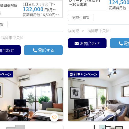
ショート【7日以上】
124,50
1日当たり 3,850円～
～30日未満
【福岡薬院駅
132,000
初期費用他 1
円/月～
満
初期費用他 16,500円～
家具付賃貸
賃貸
福岡県
福岡市中央区
福岡市中央区
お問合わせ
電
問合わせ
電話する
ンペーン
割引キャンペーン
お気
に入