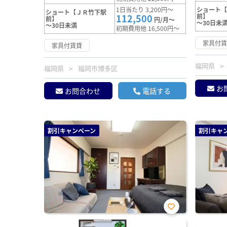
1日当たり 3,200円～
ショート
ショート【ＪＲ竹下駅
112,500
前】
前】
円/月～
～30日未
～30日未満
初期費用他 16,500円～
家具付
家具付賃貸
福岡県
福岡県
福岡市博多区
お
お問合わせ
電話する
割引キャンペーン
割引キャ
お気
に入