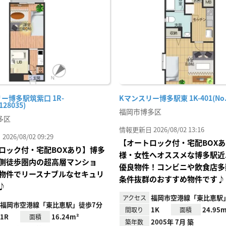
り登
録
ー博多駅筑紫口 1R-
Kマンスリー博多駅東 1K-401(No.1
128035)
福岡市博多区
多区
情報更新日 2026/08/02 13:16
26/08/02 09:29
【オートロック付・宅配BOX
ロック付・宅配BOXあり】博多
様・女性へオススメな博多駅近
側徒歩圏内の超高層マンショ
優良物件！コンビニや飲食店多
物件でリースナブルなセキュリ
条件抜群のおすすめ物件です♪
♪
福岡市空港線「東比恵駅
アクセス
福岡市空港線「東比恵駅」徒歩7分
1K
24.95m
間取り
面積
1R
16.24m²
面積
2005年 7月 築
築年数