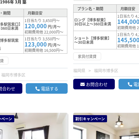
1986年 3月 築
プラン名・期間
月額目安
・期間
月額目安
1日当たり 4,
ロング【博多駅東】
144,00
1日当たり 3,450円～
30日以上～360日未満
博多駅筑紫口】
120,000
円/月～
初期費用他 2
360日未満
初期費用他 22,000円～
1日当たり 4,
ショート【博多駅東】
145,50
1日当たり 3,550円～
【博多駅筑紫
～30日未満
123,000
円/月～
初期費用他 1
満
初期費用他 16,500円～
家具付賃貸
賃貸
福岡県
福岡市博多区
福岡市博多区
お問合わせ
電
問合わせ
電話する
ンペーン
割引キャンペーン