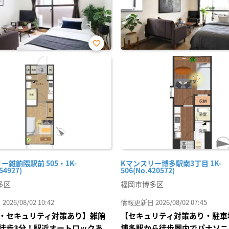
お気
に入
り登
録
ー雑餉隈駅前 505・1K-
Kマンスリー博多駅南3丁目 1K-
54927)
506(No.420572)
多区
福岡市博多区
26/08/02 10:42
情報更新日 2026/08/02 07:45
・セキュリティ対策あり】雑餉
【セキュリティ対策あり・駐車
徒歩3分！駅近オートロックあ
博多駅から徒歩圏内でパナソニ