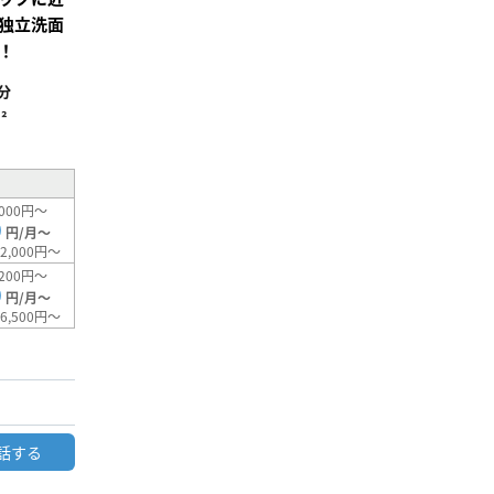
独立洗面
！
分
²
000円～
0
円/月～
2,000円～
200円～
0
円/月～
6,500円～
話する