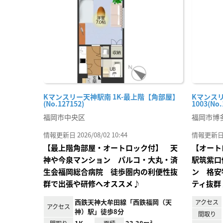
り登
録
Kマンスリー天神駅南 1K-最上階【角部屋】
Kマンスリ
(No.127152)
1003(No.
福岡市中央区
福岡市博
情報更新日 2026/08/02 10:44
情報更新日 20
【最上階角部屋・オートロック付】 天
【オート
神や今泉マンション パルコ・大丸・済
駅筑紫口
生会福岡総合病院 徒歩圏内の利便性抜
ン 格安
群で出張や研修へオススメ♪
ティ抜群
西鉄天神大牟田線「西鉄福岡（天
アクセス
アクセス
神）駅」徒歩8分
間取り