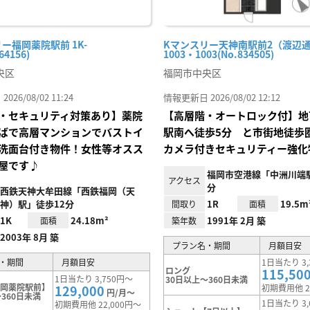
ー福岡薬院駅前 1K-
Kマンスリー天神南駅前2（渡辺
64156)
1003・1003(No.834505)
央区
福岡市中央区
26/08/02 11:24
情報更新日 2026/08/02 12:12
・セキュリティ対策あり】薬院
【高層階・オートロック付】地
ばで高層マンションでバストイ
駅南へ徒歩5分 と市街地徒歩
洗面台付き物件！女性等オスス
カメラ付きセキュリティー強化
屋です♪
福岡市空港線「中洲川端駅
アクセス
分
西鉄天神大牟田線「西鉄福岡（天
神）駅」徒歩12分
1R
19.5m
間取り
面積
1K
24.18m²
1991年 2月 築
面積
築年数
2003年 8月 築
プラン名・期間
月額目安
・期間
月額目安
1日当たり 3,
ロング
115,50
1日当たり 3,750円～
30日以上～360日未満
福岡薬院駅前】
129,000
初期費用他 2
円/月～
360日未満
1日当たり 3,
初期費用他 22,000円～