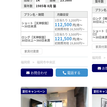
1K
23.38m²
間取り
面積
築年数
1985年 8月 築
築年数
プラン名
プラン名・期間
月額目安
ロング【
1日当たり 3,200円～
30日以上～
ショート【天神駅南】
112,500
円/月～
～30日未満
初期費用他 16,500円～
ショート
口】
1日当たり 3,500円～
ロング【天神駅南】
～30日未
121,500
円/月～
30日以上～360日未満
初期費用他 19,800円～
家具付
家具付賃貸
福岡県
福岡県
福岡市中央区
お
お問合わせ
電話する
割引キャンペーン
割引キャ