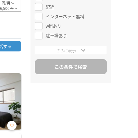
0
円/月～
駅近
6,500円～
インターネット無料
wifiあり
駐車場あり
話する
さらに表示
お気
に入