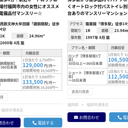
場付福岡市内の女性にオススメ
くオートロック付バストイレ別
電備品付マンスリー☆
台ありのマンスリーマンション
西鉄天神大牟田線「雑餉隈駅」徒歩
篠栗線「博多駅」徒歩14
アクセス
4分
1R
23.94m
間取り
面積
1K
24.96m²
面積
1997年 8月 築
築年数
2000年 4月 築
プラン名・期間
月額目安
・期間
月額目安
1日当たり 3,
ロング【博多駅南3丁
106,50
目】
1日当たり 3,750円～
雑餉隈駅前】
30日以上～360日未満
129,000
初期費用他 2
円/月～
360日未満
初期費用他 16,500円～
1日当たり 3,
ショート【博多駅南3丁
112,50
目】
1日当たり 3,900円～
【雑餉隈駅前】
～30日未満
133,500
初期費用他 1
円/月～
満
初期費用他 16,500円～
家具付賃貸
賃貸
福岡県
福岡市博多区
福岡市博多区
お問合わせ
電
問合わせ
電話する