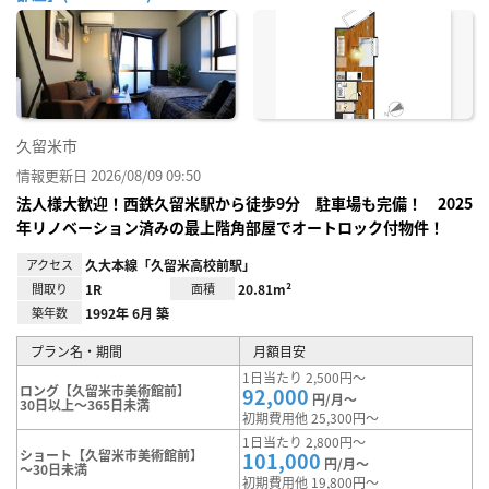
お気
に入
り登
録
久留米市
情報更新日 2026/08/09 09:50
法人様大歓迎！西鉄久留米駅から徒歩9分 駐車場も完備！ 2025
年リノベーション済みの最上階角部屋でオートロック付物件！
アクセス
久大本線「久留米高校前駅」
間取り
1R
面積
20.81m²
築年数
1992年 6月 築
プラン名・期間
月額目安
1日当たり 2,500円～
ロング【久留米市美術館前】
92,000
円/月～
30日以上～365日未満
初期費用他 25,300円～
1日当たり 2,800円～
ショート【久留米市美術館前】
101,000
円/月～
～30日未満
初期費用他 19,800円～