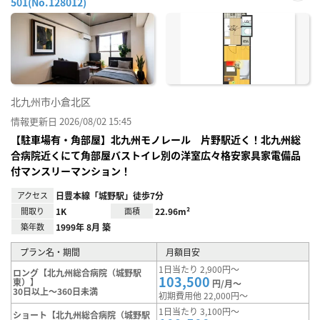
501(No.128012)
お気
に入
り登
録
北九州市小倉北区
情報更新日 2026/08/02 15:45
【駐車場有・角部屋】北九州モノレール 片野駅近く！北九州総
合病院近くにて角部屋バストイレ別の洋室広々格安家具家電備品
付マンスリーマンション！
アクセス
日豊本線「城野駅」徒歩7分
間取り
1K
面積
22.96m²
築年数
1999年 8月 築
プラン名・期間
月額目安
1日当たり 2,900円～
ロング【北九州総合病院（城野駅
103,500
東）】
円/月～
30日以上～360日未満
初期費用他 22,000円～
1日当たり 3,100円～
ショート【北九州総合病院（城野駅