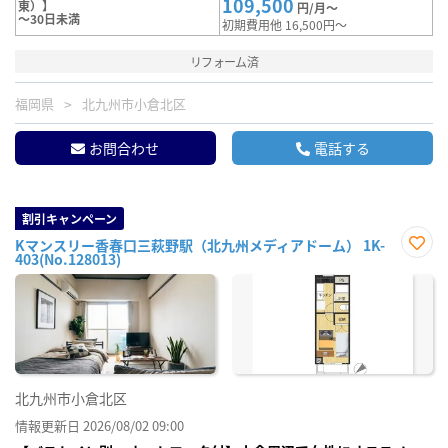
109,500
東）】
円/月～
～30日未満
初期費用他 16,500円～
リフォーム済
福岡県
北九州市小倉北区
お問合わせ
電話する
割引キャンペーン
Kマンスリー香春口三萩野駅（北九州メディアドーム） 1K-
403(No.128013)
お気
に入
り登
録
北九州市小倉北区
情報更新日 2026/08/02 09:00