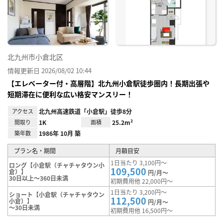
り登
録
北九州市小倉北区
情報更新日 2026/08/02 10:44
【エレベーター付・高層階】北九州小倉駅徒歩圏内！長期出張や
短期滞在に便利な広い格安マンスリー！
アクセス
北九州高速鉄道「小倉駅」徒歩8分
間取り
1K
面積
25.2m²
築年数
1986年 10月 築
プラン名・期間
月額目安
1日当たり 3,100円～
ロング【小倉駅（チャチャタウン小
109,500
倉）】
円/月～
30日以上～360日未満
初期費用他 22,000円～
1日当たり 3,200円～
ショート【小倉駅（チャチャタウン
112,500
小倉）】
円/月～
～30日未満
初期費用他 16,500円～