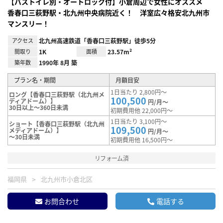
【バストイレ別・オートロック付】小倉周辺で女性にオススメ
香春口三萩野駅・北九州中央病院近く！ 洋室広々格安北九州市
マンスリー！
アクセス
北九州高速鉄道「香春口三萩野駅」徒歩5分
間取り
1K
面積
23.57m²
築年数
1990年 8月 築
プラン名・期間
月額目安
1日当たり 2,800円～
ロング【香春口三萩野駅（北九州メ
100,500
ディアドーム）】
円/月～
30日以上～360日未満
初期費用他 22,000円～
1日当たり 3,100円～
ショート【香春口三萩野駅（北九州
109,500
メディアドーム）】
円/月～
～30日未満
初期費用他 16,500円～
リフォーム済
福岡県
北九州市小倉北区
お問合わせ
電話する