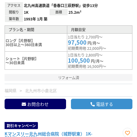
アクセス
北九州高速鉄道「香春口三萩野駅」徒歩13分
間取り
1K
面積
25.2m²
築年数
1993年 1月 築
プラン名・期間
月額目安
1日当たり 2,700円～
ロング【片野駅】
97,500
円/月～
30日以上～360日未満
初期費用他 22,000円～
1日当たり 2,800円～
ショート【片野駅】
100,500
円/月～
～30日未満
初期費用他 16,500円～
リフォーム済
福岡県
北九州市小倉北区
お問合わせ
電話する
割引キャンペーン
Kマンスリー北九州総合病院（城野駅東） 1K-