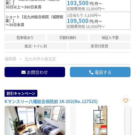
103,500
東）】
円/月～
30日以上～360日未満
初期費用他 22,000円～
1日当たり 3,100円～
ショート【北九州総合病院（城野駅
109,500
東）】
円/月～
～30日未満
初期費用他 16,500円～
駐車場あり
手数料無料
保証人不要
風呂･トイレ別
家具付賃貸
福岡県
北九州市小倉北区
お問合わせ
電話する
割引キャンペーン
Kマンスリー八幡総合病院前 1K-202(No.127525)
お気
に入
り登
録