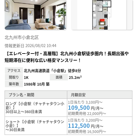
に入
り登
録
北九州市小倉北区
情報更新日 2026/08/02 10:44
【エレベーター付・高層階】北九州小倉駅徒歩圏内！長期出張や
短期滞在に便利な広い格安マンスリー！
アクセス
北九州高速鉄道「小倉駅」徒歩8分
間取り
1K
面積
25.2m²
築年数
1986年 10月 築
プラン名・期間
月額目安
1日当たり 3,100円～
ロング【小倉駅（チャチャタウン小
109,500
倉）】
円/月～
30日以上～360日未満
初期費用他 22,000円～
1日当たり 3,200円～
ショート【小倉駅（チャチャタウン
112,500
小倉）】
円/月～
～30日未満
初期費用他 16,500円～