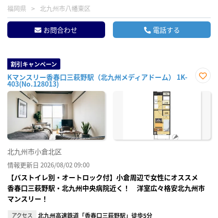
福岡県
北九州市八幡東区
お問合わせ
電話する
割引キャンペーン
Kマンスリー香春口三萩野駅（北九州メディアドーム） 1K-
403(No.128013)
お気
に入
り登
録
北九州市小倉北区
情報更新日 2026/08/02 09:00
【バストイレ別・オートロック付】小倉周辺で女性にオススメ
香春口三萩野駅・北九州中央病院近く！ 洋室広々格安北九州市
マンスリー！
アクセス
北九州高速鉄道「香春口三萩野駅」徒歩5分