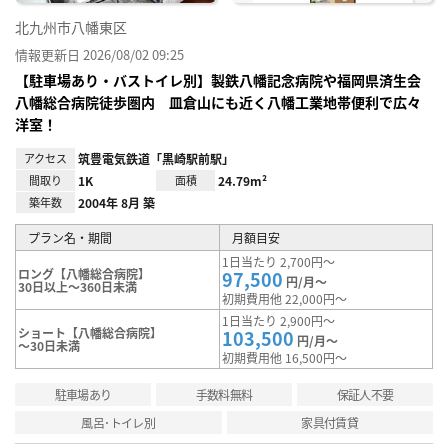
北九州市八幡東区
情報更新日 2026/08/02 09:25
【駐車場あり・バストイレ別】製鉄八幡記念病院や福岡県済生会
八幡総合病院徒歩圏内 皿倉山にも近く八幡工業地帯便利で広々
洋室！
アクセス
筑豊電気鉄道「黒崎駅前駅」
間取り
1K
面積
24.79m²
築年数
2004年 8月 築
プラン名・期間
月額目安
1日当たり 2,700円～
ロング【八幡総合病院】
97,500
円/月～
30日以上～360日未満
初期費用他 22,000円～
1日当たり 2,900円～
ショート【八幡総合病院】
103,500
円/月～
～30日未満
初期費用他 16,500円～
駐車場あり
手数料無料
保証人不要
風呂･トイレ別
家具付賃貸