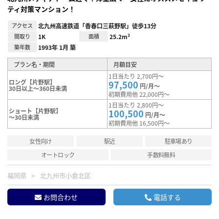
ティ対策マンション！
アクセス
北九州高速鉄道「香春口三萩野駅」徒歩13分
間取り
1K
面積
25.2m²
築年数
1993年 1月 築
プラン名・期間
月額目安
1日当たり 2,700円～
ロング【片野駅】
97,500
円/月～
30日以上～360日未満
初期費用他 22,000円～
1日当たり 2,800円～
ショート【片野駅】
100,500
円/月～
～30日未満
初期費用他 16,500円～
女性向け
駅近
駐車場あり
オートロック
手数料無料
福岡県
北九州市小倉北区
お問合わせ
電話する