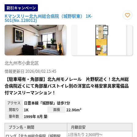
割引キャンペーン
Kマンスリー北九州総合病院（城野駅東） 1K-
501(No.128012)
お気
に入
り登
録
北九州市小倉北区
情報更新日 2026/08/02 15:45
【駐車場有・角部屋】北九州モノレール 片野駅近く！北九州総
合病院近くにて角部屋バストイレ別の洋室広々格安家具家電備品
付マンスリーマンション！
アクセス
日豊本線「城野駅」徒歩7分
間取り
1K
面積
22.96m²
築年数
1999年 8月 築
プラン名・期間
月額目安
1日当たり 2,900円～
ロング【北九州総合病院（城野駅