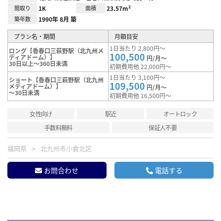
間取り
1K
面積
23.57m²
築年数
1990年 8月 築
プラン名・期間
月額目安
1日当たり 2,800円～
ロング【香春口三萩野駅（北九州メ
100,500
ディアドーム）】
円/月～
30日以上～360日未満
初期費用他 22,000円～
1日当たり 3,100円～
ショート【香春口三萩野駅（北九州
109,500
メディアドーム）】
円/月～
～30日未満
初期費用他 16,500円～
女性向け
駅近
オートロック
手数料無料
保証人不要
福岡県
北九州市小倉北区
お問合わせ
電話する