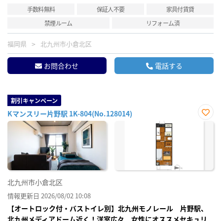
手数料無料
保証人不要
家具付賃貸
禁煙ルーム
リフォーム済
福岡県
北九州市小倉北区
お問合わせ
電話する
割引キャンペーン
Kマンスリー片野駅 1K-804(No.128014)
お気
に入
り登
録
北九州市小倉北区
情報更新日 2026/08/02 10:08
【オートロック付・バストイレ別】北九州モノレール 片野駅、
北九州メディアドーム近く！洋室広々 女性にオススメセキュリ