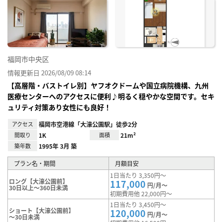
お気
に入
り登
録
福岡市中央区
情報更新日 2026/08/09 08:14
【高層階・バストイレ別】ヤフオクドームや国立病院機構、九州
医療センターへのアクセスに便利♪明るく穏やかな空間です。セキ
ュリティ対策あり女性にも良好！
アクセス
福岡市空港線「大濠公園駅」徒歩2分
間取り
1K
面積
21m²
築年数
1995年 3月 築
プラン名・期間
月額目安
1日当たり 3,350円～
ロング【大濠公園前】
117,000
円/月～
30日以上～360日未満
初期費用他 22,000円～
1日当たり 3,450円～
ショート【大濠公園前】
120,000
円/月～
～30日未満