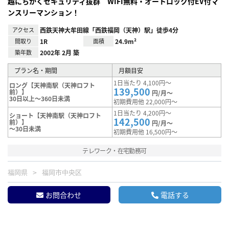
越にちかくセキュリティ抜群 WIFI無料・オートロック付EV付マ
ンスリーマンション！
アクセス
西鉄天神大牟田線「西鉄福岡（天神）駅」徒歩4分
間取り
1R
面積
24.9m²
築年数
2002年 2月 築
プラン名・期間
月額目安
1日当たり 4,100円～
ロング【天神南駅（天神ロフト
139,500
前）】
円/月～
30日以上～360日未満
初期費用他 22,000円～
1日当たり 4,200円～
ショート【天神南駅（天神ロフト
142,500
前）】
円/月～
～30日未満
初期費用他 16,500円～
テレワーク・在宅勤務可
福岡県
福岡市中央区
お問合わせ
電話する