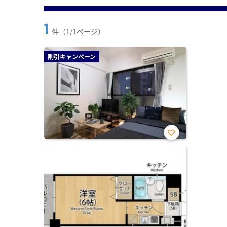
1
件（1/1ページ）
割引キャンペーン
お気
に入
り登
録