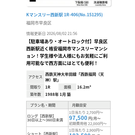
Kマンスリー西新駅 1R-406(No.151295)
福岡市早良区
情報更新日 2026/08/02 21:56
【駐車場あり・オートロック付】早良区
西新駅近く格安福岡市マンスリーマンシ
ョン！学生様や法人様にもお気軽にご利
用可能なで西方面にはとても便利！
西鉄天神大牟田線「西鉄福岡（天
アクセス
神）駅」
1R
16.2m²
間取り
面積
1988年 1月 築
築年数
プラン名・期間
月額目安
1日当たり 2,700円～
ロング【西新駅】
97,500
円/月～
30日以上～360日未満
初期費用他 22,000円～
1日当たり 2,900円～
ショート【西新駅】