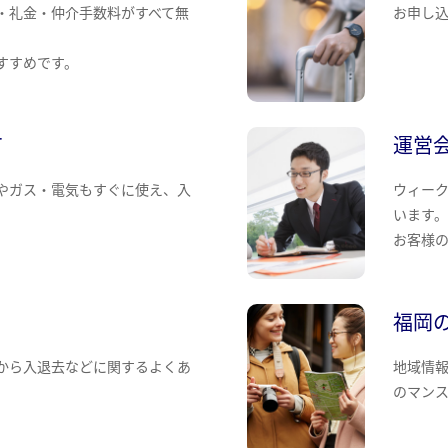
・礼金・仲介手数料がすべて無
お申し
すすめです。
て
運営
やガス・電気もすぐに使え、入
ウィー
います
お客様
福岡
から入退去などに関するよくあ
地域情
のマン