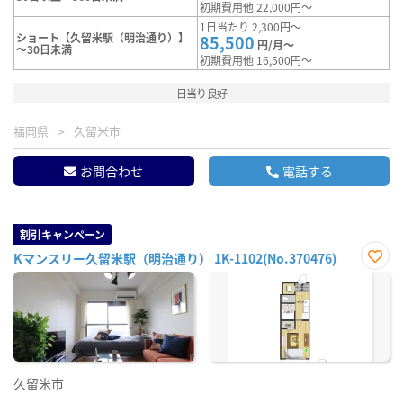
初期費用他 22,000円～
1日当たり 2,300円～
ショート【久留米駅（明治通り）】
85,500
円/月～
～30日未満
初期費用他 16,500円～
日当り良好
福岡県
久留米市
お問合わせ
電話する
割引キャンペーン
Kマンスリー久留米駅（明治通り） 1K-1102(No.370476)
お気
に入
り登
録
久留米市