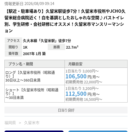
情報更新日 2026/08/09 09:14
【駅近・駐車場あり】久留米駅徒歩7分！久留米市役所やJCHO久
留米総合病院近く！白を基調としたおしゃれな空間♪バストイレ
別、学生研修・会社研修にオススメ！久留米市マンスリーマンシ
ョン
アクセス
久大本線「久留米駅」徒歩7分
間取り
1K
面積
22.7m²
築年数
2007年 1月 築
プラン名・期間
月額目安
1日当たり 3,000円～
ロング【久留米市役所（昭和通
106,500
り）】
円/月～
30日以上～360日未満
初期費用他 22,000円～
1日当たり 3,200円～
ショート【久留米市役所（昭和通
112,500
り）】
円/月～
～30日未満
初期費用他 16,500円～
日当り良好
福岡県
久留米市