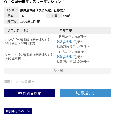
心！久留米市マンスリーマンション！
アクセス
鹿児島本線「久留米駅」徒歩8分
間取り
1K
面積
22m²
築年数
1990年 1月 築
プラン名・期間
月額目安
1日当たり 2,200円～
ロング【久留米駅（明治通り）】
82,500
円/月～
30日以上～360日未満
初期費用他 22,000円～
1日当たり 2,300円～
ショート【久留米駅（明治通り）】
85,500
円/月～
～30日未満
初期費用他 16,500円～
日当り良好
福岡県
久留米市
お問合わせ
電話する
割引キャンペーン