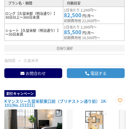
プラン名・期間
月額目安
1日当たり 2,200円～
ロング【久留米駅（明治通り）】
82,500
円/月～
30日以上～360日未満
初期費用他 22,000円～
1日当たり 2,300円～
ショート【久留米駅（明治通り）】
85,500
円/月～
～30日未満
初期費用他 16,500円～
日当り良好
福岡県
久留米市
お問合わせ
電話する
割引キャンペーン
Kマンスリー久留米駅東口前（ブリヂストン通り前） 1K-
101(No.153331)
お気
に入
り登
録