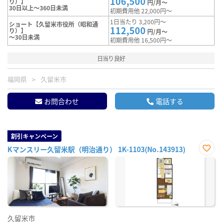
106,500
り）】
円/月～
30日以上～360日未満
初期費用他 22,000円～
1日当たり 3,200円～
ショート【久留米市役所（昭和通
112,500
り）】
円/月～
～30日未満
初期費用他 16,500円～
日当り良好
福岡県
久留米市
お問合わせ
電話する
割引キャンペーン
Kマンスリー久留米駅（明治通り） 1K-1103(No.143913)
お気
に入
り登
録
久留米市