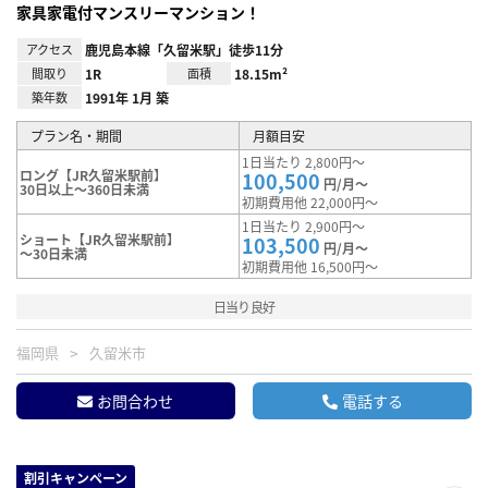
家具家電付マンスリーマンション！
アクセス
鹿児島本線「久留米駅」徒歩11分
間取り
1R
面積
18.15m²
築年数
1991年 1月 築
プラン名・期間
月額目安
1日当たり 2,800円～
ロング【JR久留米駅前】
100,500
円/月～
30日以上～360日未満
初期費用他 22,000円～
1日当たり 2,900円～
ショート【JR久留米駅前】
103,500
円/月～
～30日未満
初期費用他 16,500円～
日当り良好
福岡県
久留米市
お問合わせ
電話する
割引キャンペーン