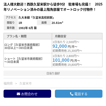
法人様大歓迎！西鉄久留米駅から徒歩9分 駐車場も完備！ 2025
年リノベーション済みの最上階角部屋でオートロック付物件！
アクセス
久大本線「久留米高校前駅」
間取り
1R
面積
20.81m²
築年数
1992年 6月 築
プラン名・期間
月額目安
1日当たり 2,500円～
ロング【久留米市美術館前】
92,000
円/月～
30日以上～365日未満
初期費用他 25,300円～
1日当たり 2,800円～
ショート【久留米市美術館前】
101,000
円/月～
～30日未満
初期費用他 19,800円～
日当り良好
福岡県
久留米市
お問合わせ
電話する