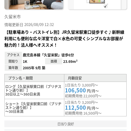
久留米市
情報更新日 2026/08/09 12:32
【駐車場あり・バストイレ別】JR久留米駅東口徒歩すぐ♪新幹線
利用にも便利な広々洋室で白×水色の可愛くシンプルなお部屋が
魅力的！法人様へオススメ！
アクセス
鹿児島本線「久留米駅」徒歩6分
間取り
1K
面積
23.69m²
築年数
2005年 9月 築
プラン名・期間
月額目安
1日当たり 3,000円～
ロング【久留米駅東口前（ブリヂス
106,500
トン通り前）】
円/月～
30日以上～360日未満
初期費用他 22,000円～
1日当たり 3,200円～
ショート【久留米駅東口前（ブリヂ
112,500
ストン通り前）】
円/月～
～30日未満
初期費用他 16,500円～
日当り良好