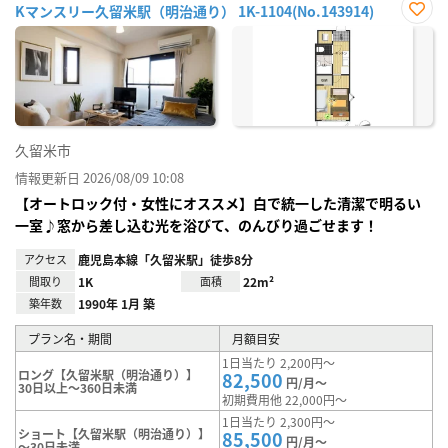
Kマンスリー久留米駅（明治通り） 1K-1104(No.143914)
お気
に入
り登
録
久留米市
情報更新日 2026/08/09 10:08
【オートロック付・女性にオススメ】白で統一した清潔で明るい
一室♪窓から差し込む光を浴びて、のんびり過ごせます！
アクセス
鹿児島本線「久留米駅」徒歩8分
間取り
1K
面積
22m²
築年数
1990年 1月 築
プラン名・期間
月額目安
1日当たり 2,200円～
ロング【久留米駅（明治通り）】
82,500
円/月～
30日以上～360日未満
初期費用他 22,000円～
1日当たり 2,300円～
ショート【久留米駅（明治通り）】
85,500
円/月～
～30日未満