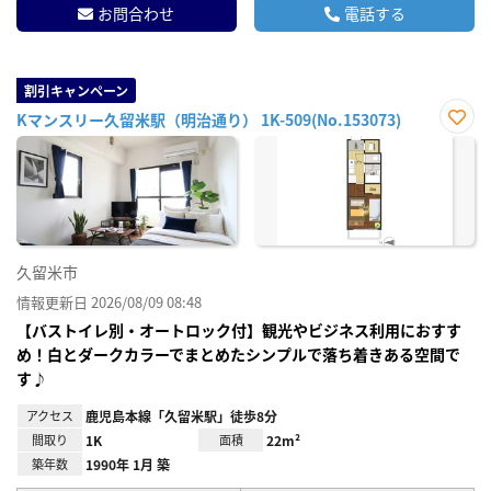
お問合わせ
電話する
割引キャンペーン
Kマンスリー久留米駅（明治通り） 1K-509(No.153073)
お気
に入
り登
録
久留米市
情報更新日 2026/08/09 08:48
【バストイレ別・オートロック付】観光やビジネス利用におすす
め！白とダークカラーでまとめたシンプルで落ち着きある空間で
す♪
アクセス
鹿児島本線「久留米駅」徒歩8分
間取り
1K
面積
22m²
築年数
1990年 1月 築