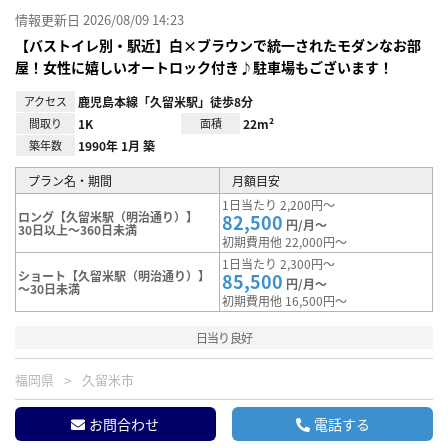
情報更新日 2026/08/09 14:23
【バストイレ別・駅近】白×ブラウンで統一されたモダンなお部
屋！女性に嬉しいオートロック付き♪駐車場もございます！
アクセス
鹿児島本線「久留米駅」徒歩8分
間取り
1K
面積
22m²
築年数
1990年 1月 築
プラン名・期間
月額目安
1日当たり 2,200円～
ロング【久留米駅（明治通り）】
82,500
円/月～
30日以上～360日未満
初期費用他 22,000円～
1日当たり 2,300円～
ショート【久留米駅（明治通り）】
85,500
円/月～
～30日未満
初期費用他 16,500円～
日当り良好
福岡県
久留米市
お問合わせ
電話する