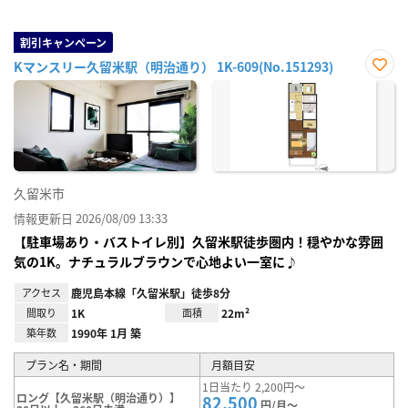
割引キャンペーン
Kマンスリー久留米駅（明治通り） 1K-609(No.151293)
お気
に入
り登
録
久留米市
情報更新日 2026/08/09 13:33
【駐車場あり・バストイレ別】久留米駅徒歩圏内！穏やかな雰囲
気の1K。ナチュラルブラウンで心地よい一室に♪
アクセス
鹿児島本線「久留米駅」徒歩8分
間取り
1K
面積
22m²
築年数
1990年 1月 築
プラン名・期間
月額目安
1日当たり 2,200円～
ロング【久留米駅（明治通り）】
82,500
円/月～