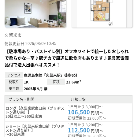
り登
録
久留米市
情報更新日 2026/08/09 10:45
【駐車場あり・バストイレ別】オフホワイトで統一したおしゃれ
で柔らかな一室♪駅チカで周辺に飲食店もあります♪家具家電備
品付で法人出張へオススメ！
アクセス
鹿児島本線「久留米駅」徒歩6分
間取り
1K
面積
23.69m²
築年数
2005年 9月 築
プラン名・期間
月額目安
1日当たり 3,000円～
ロング【久留米駅東口前（ブリヂス
106,500
トン通り前）】
円/月～
30日以上～360日未満
初期費用他 22,000円～
1日当たり 3,200円～
ショート【久留米駅東口前（ブリヂ
112,500
ストン通り前）】
円/月～
～30日未満
初期費用他 16,500円～