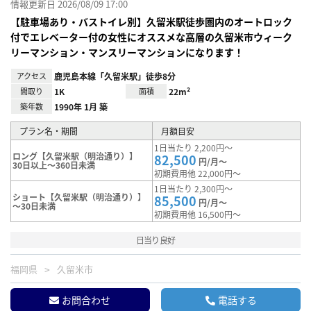
情報更新日 2026/08/09 17:00
【駐車場あり・バストイレ別】久留米駅徒歩圏内のオートロック
付でエレベーター付の女性にオススメな高層の久留米市ウィーク
リーマンション・マンスリーマンションになります！
アクセス
鹿児島本線「久留米駅」徒歩8分
間取り
1K
面積
22m²
築年数
1990年 1月 築
プラン名・期間
月額目安
1日当たり 2,200円～
ロング【久留米駅（明治通り）】
82,500
円/月～
30日以上～360日未満
初期費用他 22,000円～
1日当たり 2,300円～
ショート【久留米駅（明治通り）】
85,500
円/月～
～30日未満
初期費用他 16,500円～
日当り良好
福岡県
久留米市
お問合わせ
電話する