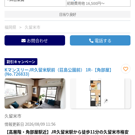
初期費用他 16,500円～
日当り良好
福岡県
久留米市
お問合わせ
電話する
割引キャンペーン
KマンスリーJR久留米駅前（荘島公園前） 1R-【角部屋】
(No.726833)
お気
に入
り登
録
久留米市
情報更新日 2026/08/09 11:56
【高層階・角部屋駅近】JR久留米駅から徒歩11分の久留米市格安