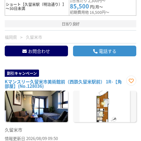
1日当たり 2,300円～
ショート【久留米駅（明治通り）】
85,500
円/月～
～30日未満
初期費用他 16,500円～
日当り良好
福岡県
久留米市
お問合わせ
電話する
割引キャンペーン
Kマンスリー久留米市美術館前（西鉄久留米駅前） 1R-【角
部屋】(No.128036)
お気
に入
り登
録
久留米市
情報更新日 2026/08/09 09:50