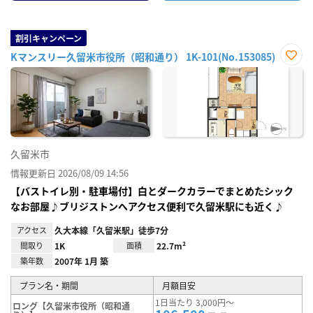
割引キャンペーン
Kマンスリー久留米市役所（昭和通り） 1K-101(No.153085)
お気
に入
り登
録
久留米市
情報更新日 2026/08/09 14:56
【バストイレ別・駐車場付】白とダークカラーでまとめたシック
なお部屋♪ブリジストンへアクセス便利で久留米駅にも近く♪
アクセス
久大本線「久留米駅」徒歩7分
間取り
1K
面積
22.7m²
築年数
2007年 1月 築
プラン名・期間
月額目安
1日当たり 3,000円～
ロング【久留米市役所（昭和通