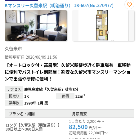
Kマンスリー久留米駅（明治通り） 1K-607(No.370477)
お気
に入
り登
録
久留米市
情報更新日 2026/08/09 11:56
【オートロック付・高層階】久留米駅徒歩近く駐車場有 車移動
に便利でバストイレ別部屋！割安な久留米市マンスリーマンショ
ンで出張や研修に便利！
アクセス
鹿児島本線「久留米駅」徒歩8分
間取り
1K
面積
22m²
築年数
1990年 1月 築
プラン名・期間
月額目安
1日当たり 2,200円～
ロング【久留米駅（明治通り）】
82,500
円/月～
30日以上～360日未満
初期費用他 22,000円～