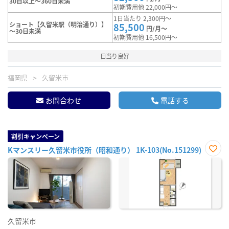
30日以上～360日未満
初期費用他 22,000円～
1日当たり 2,300円～
ショート【久留米駅（明治通り）】
85,500
円/月～
～30日未満
初期費用他 16,500円～
日当り良好
福岡県
久留米市
お問合わせ
電話する
割引キャンペーン
Kマンスリー久留米市役所（昭和通り） 1K-103(No.151299)
お気
に入
り登
録
久留米市