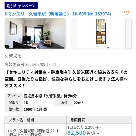
割引キャンペーン
Kマンスリー久留米駅（明治通り） 1K-605(No.153074)
お気
に入
り登
録
久留米市
情報更新日 2026/08/09 17:34
【セキュリティ対策有・駐車場有】久留米駅近く緑ある安らぎの
空間。日当たりも良好、快適な暮らしをお届けします♪法人様へ
オススメ！
アクセス
鹿児島本線「久留米駅」徒歩8分
間取り
1K
面積
22m²
築年数
1990年 1月 築
プラン名・期間
月額目安
1日当たり 2,200円～
ロング【久留米駅（明治通り）】
82,500
円/月～
30日以上～360日未満