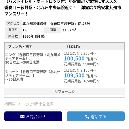
【バストイレ別・オートロック付】小倉周辺で女性にオススメ
香春口三萩野駅・北九州中央病院近く！ 洋室広々格安北九州市
マンスリー！
アクセス
北九州高速鉄道「香春口三萩野駅」徒歩5分
間取り
1K
面積
23.57m²
築年数
1990年 8月 築
プラン名・期間
月額目安
1日当たり 2,800円～
ロング【香春口三萩野駅（北九州メ
100,500
ディアドーム）】
円/月～
30日以上～360日未満
初期費用他 22,000円～
1日当たり 3,100円～
ショート【香春口三萩野駅（北九州
109,500
メディアドーム）】
円/月～
～30日未満
初期費用他 16,500円～
リフォーム済
福岡県
北九州市小倉北区
お問合わせ
電話する