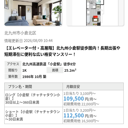
り登
録
北九州市小倉北区
情報更新日 2026/08/09 10:44
【エレベーター付・高層階】北九州小倉駅徒歩圏内！長期出張や
短期滞在に便利な広い格安マンスリー！
アクセス
北九州高速鉄道「小倉駅」徒歩8分
間取り
1K
面積
25.2m²
築年数
1986年 10月 築
プラン名・期間
月額目安
1日当たり 3,100円～
ロング【小倉駅（チャチャタウン小
109,500
倉）】
円/月～
30日以上～360日未満
初期費用他 22,000円～
1日当たり 3,200円～
ショート【小倉駅（チャチャタウン
112,500
小倉）】
円/月～
～30日未満
初期費用他 16,500円～