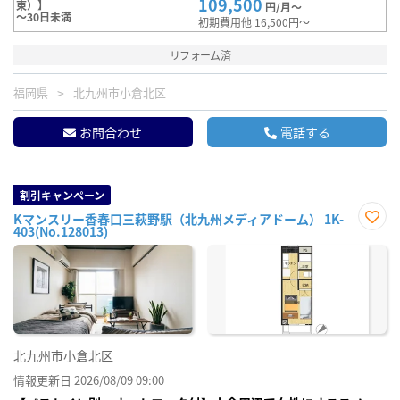
109,500
東）】
円/月～
～30日未満
初期費用他 16,500円～
リフォーム済
福岡県
北九州市小倉北区
お問合わせ
電話する
割引キャンペーン
Kマンスリー香春口三萩野駅（北九州メディアドーム） 1K-
403(No.128013)
お気
に入
り登
録
北九州市小倉北区
情報更新日 2026/08/09 09:00