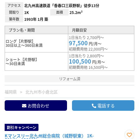
アクセス
北九州高速鉄道「香春口三萩野駅」徒歩13分
間取り
1K
面積
25.2m²
築年数
1993年 1月 築
プラン名・期間
月額目安
1日当たり 2,700円～
ロング【片野駅】
97,500
円/月～
30日以上～360日未満
初期費用他 22,000円～
1日当たり 2,800円～
ショート【片野駅】
100,500
円/月～
～30日未満
初期費用他 16,500円～
リフォーム済
福岡県
北九州市小倉北区
お問合わせ
電話する
割引キャンペーン
Kマンスリー北九州総合病院（城野駅東） 1K-