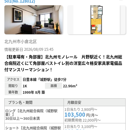
501(No.128012)
お気
に入
り登
録
北九州市小倉北区
情報更新日 2026/08/09 15:45
【駐車場有・角部屋】北九州モノレール 片野駅近く！北九州総
合病院近くにて角部屋バストイレ別の洋室広々格安家具家電備品
付マンスリーマンション！
アクセス
日豊本線「城野駅」徒歩7分
間取り
1K
面積
22.96m²
築年数
1999年 8月 築
プラン名・期間
月額目安
1日当たり 2,900円～
ロング【北九州総合病院（城野駅
103,500
東）】
円/月～
30日以上～360日未満
初期費用他 22,000円～
1日当たり 3,100円～
ショート【北九州総合病院（城野駅