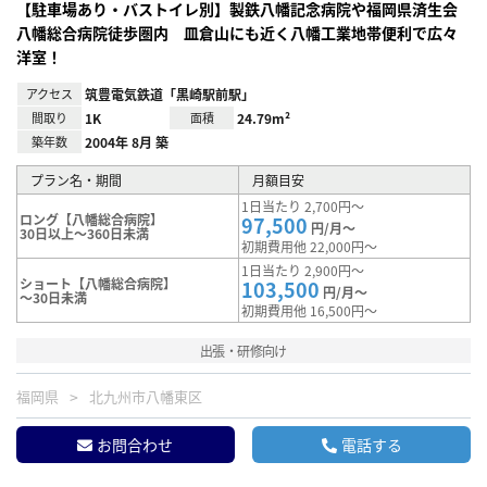
【駐車場あり・バストイレ別】製鉄八幡記念病院や福岡県済生会
八幡総合病院徒歩圏内 皿倉山にも近く八幡工業地帯便利で広々
洋室！
アクセス
筑豊電気鉄道「黒崎駅前駅」
間取り
1K
面積
24.79m²
築年数
2004年 8月 築
プラン名・期間
月額目安
1日当たり 2,700円～
ロング【八幡総合病院】
97,500
円/月～
30日以上～360日未満
初期費用他 22,000円～
1日当たり 2,900円～
ショート【八幡総合病院】
103,500
円/月～
～30日未満
初期費用他 16,500円～
出張・研修向け
福岡県
北九州市八幡東区
お問合わせ
電話する