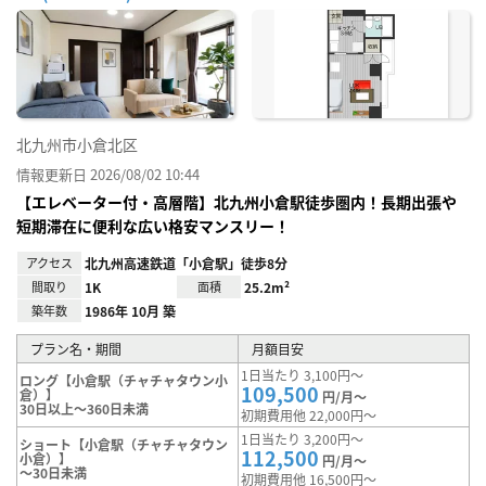
お気
に入
り登
録
北九州市小倉北区
情報更新日 2026/08/02 10:44
【エレベーター付・高層階】北九州小倉駅徒歩圏内！長期出張や
短期滞在に便利な広い格安マンスリー！
アクセス
北九州高速鉄道「小倉駅」徒歩8分
間取り
1K
面積
25.2m²
築年数
1986年 10月 築
プラン名・期間
月額目安
1日当たり 3,100円～
ロング【小倉駅（チャチャタウン小
109,500
倉）】
円/月～
30日以上～360日未満
初期費用他 22,000円～
1日当たり 3,200円～
ショート【小倉駅（チャチャタウン
112,500
小倉）】
円/月～
～30日未満
初期費用他 16,500円～