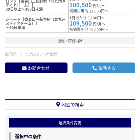
ロング【香春口三萩野駅（北九州メ
100,500
ディアドーム）】
円/月～
30日以上～360日未満
初期費用他 22,000円～
1日当たり 3,100円～
ショート【香春口三萩野駅（北九州
109,500
メディアドーム）】
円/月～
～30日未満
初期費用他 16,500円～
出張・研修向け
福岡県
北九州市小倉北区
お問合わせ
電話する
地図で検索
選択条件変更
選択中の条件