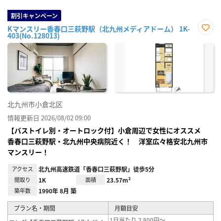
割引キャンペーン
Kマンスリー香春口三萩野駅（北九州メディアドーム） 1K-
403(No.128013)
お気
に入
り登
録
北九州市小倉北区
情報更新日 2026/08/02 09:00
【バストイレ別・オートロック付】小倉周辺で女性にオススメ
香春口三萩野駅・北九州中央病院近く！ 洋室広々格安北九州市
マンスリー！
アクセス
北九州高速鉄道「香春口三萩野駅」徒歩5分
間取り
1K
面積
23.57m²
築年数
1990年 8月 築
プラン名・期間
月額目安
1日当たり 2,800円～