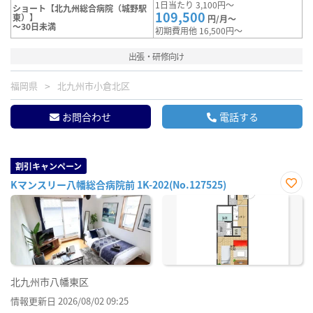
1日当たり 3,100円～
ショート【北九州総合病院（城野駅
109,500
東）】
円/月～
～30日未満
初期費用他 16,500円～
出張・研修向け
福岡県
北九州市小倉北区
お問合わせ
電話する
割引キャンペーン
Kマンスリー八幡総合病院前 1K-202(No.127525)
お気
に入
り登
録
北九州市八幡東区
情報更新日 2026/08/02 09:25