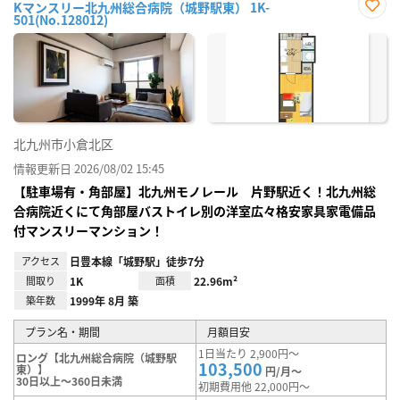
Kマンスリー北九州総合病院（城野駅東） 1K-
501(No.128012)
お気
に入
り登
録
北九州市小倉北区
情報更新日 2026/08/02 15:45
【駐車場有・角部屋】北九州モノレール 片野駅近く！北九州総
合病院近くにて角部屋バストイレ別の洋室広々格安家具家電備品
付マンスリーマンション！
アクセス
日豊本線「城野駅」徒歩7分
間取り
1K
面積
22.96m²
築年数
1999年 8月 築
プラン名・期間
月額目安
1日当たり 2,900円～
ロング【北九州総合病院（城野駅
103,500
東）】
円/月～
30日以上～360日未満
初期費用他 22,000円～