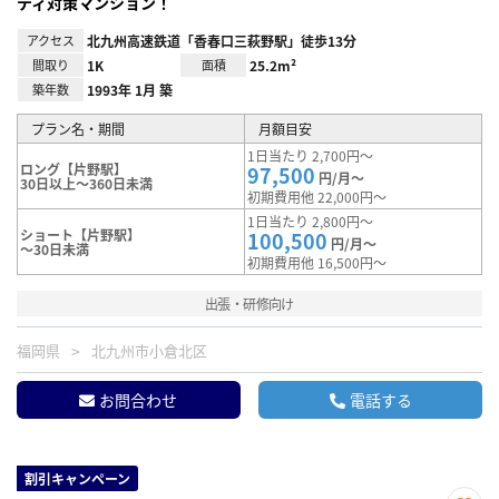
ティ対策マンション！
アクセス
北九州高速鉄道「香春口三萩野駅」徒歩13分
間取り
1K
面積
25.2m²
築年数
1993年 1月 築
プラン名・期間
月額目安
1日当たり 2,700円～
ロング【片野駅】
97,500
円/月～
30日以上～360日未満
初期費用他 22,000円～
1日当たり 2,800円～
ショート【片野駅】
100,500
円/月～
～30日未満
初期費用他 16,500円～
出張・研修向け
福岡県
北九州市小倉北区
お問合わせ
電話する
割引キャンペーン