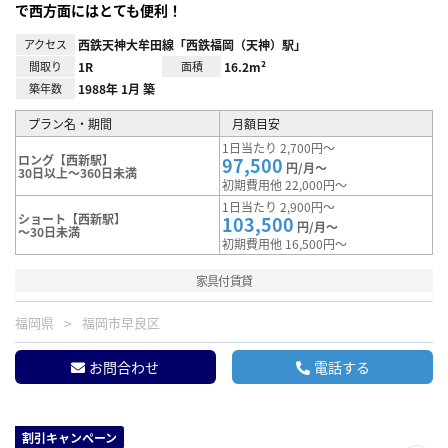
で西方面にはとても便利！
アクセス
西鉄天神大牟田線「西鉄福岡（天神）駅」
間取り
1R
面積
16.2m²
築年数
1988年 1月 築
プラン名・期間
月額目安
1日当たり 2,700円～
ロング【西新駅】
97,500
円/月～
30日以上～360日未満
初期費用他 22,000円～
1日当たり 2,900円～
ショート【西新駅】
103,500
円/月～
～30日未満
初期費用他 16,500円～
家具付賃貸
福岡県
福岡市早良区
お問合わせ
電話する
割引キャンペーン