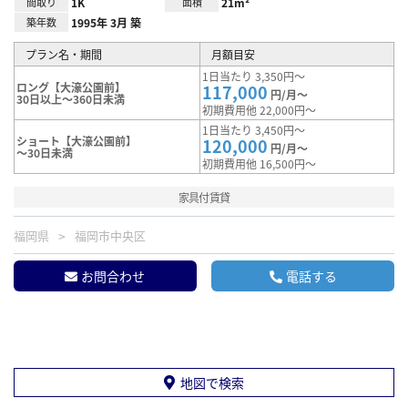
間取り
1K
面積
21m²
築年数
1995年 3月 築
プラン名・期間
月額目安
1日当たり 3,350円～
ロング【大濠公園前】
117,000
円/月～
30日以上～360日未満
初期費用他 22,000円～
1日当たり 3,450円～
ショート【大濠公園前】
120,000
円/月～
～30日未満
初期費用他 16,500円～
家具付賃貸
福岡県
福岡市中央区
お問合わせ
電話する
地図で検索