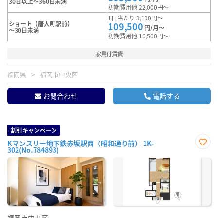
30日以上～360日未満
初期費用他 22,000円～
1日当たり 3,100円～
ショート【唐人町駅前】
109,500
円/月～
～30日未満
初期費用他 16,500円～
家具付賃貸
福岡県
福岡市中央区
お問合わせ
電話する
割引キャンペーン
Kマンスリー地下鉄赤坂駅西（昭和通り前） 1K-
302(No.784893)
お気
に入
り登
録
福岡市中央区