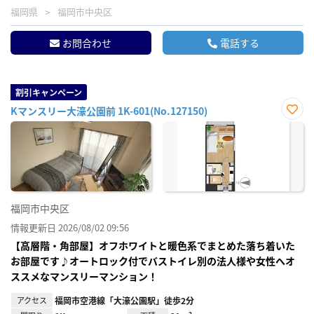
福岡県
福岡市中央区
お問合わせ
電話する
割引キャンペーン
Kマンスリー大濠公園前 1K-601(No.127150)
お気
に入
り登
録
福岡市中央区
情報更新日 2026/08/02 09:56
【高層階・角部屋】オフホワイトと暖色系でまとめた落ち着いた
お部屋です♪オートロック付でバストイレ別の法人様や女性へオ
ススメなマンスリーマンション！
アクセス
福岡市空港線「大濠公園駅」徒歩2分