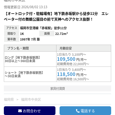
情報更新日 2026/08/02 13:13
【オートロック付・駐輪場有】地下鉄赤坂駅から徒歩11分 エレ
ベーター付の舞鶴公園目の前で天神へのアクセス抜群！
アクセス
福岡市空港線「赤坂駅」徒歩11分
間取り
1K
面積
22.72m²
築年数
1997年 7月 築
プラン名・期間
月額目安
1日当たり 3,100円～
ロング【地下鉄赤坂駅西】
109,500
円/月～
30日以上～360日未満
初期費用他 22,000円～
1日当たり 3,400円～
ショート【地下鉄赤坂駅西】
118,500
円/月～
～30日未満
初期費用他 16,500円～
家具付賃貸
福岡県
福岡市中央区
お問合わせ
電話する