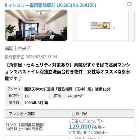
Kマンスリー福岡薬院駅前 1K-203(No.364156)
お気
に入
り登
録
福岡市中央区
情報更新日 2026/08/02 11:24
【角部屋・セキュリティ対策あり】薬院駅すぐそばで高層マンシ
ョンでバストイレ別独立洗面台付き物件！女性等オススメな御部
屋です♪
アクセス
西鉄天神大牟田線「西鉄福岡（天神）駅」徒歩12分
間取り
1K
面積
24.18m²
築年数
2003年 8月 築
プラン名・期間
月額目安
1日当たり 3,750円～
ロング【福岡薬院駅前】
129,000
円/月～
30日以上～360日未満
初期費用他 22,000円～