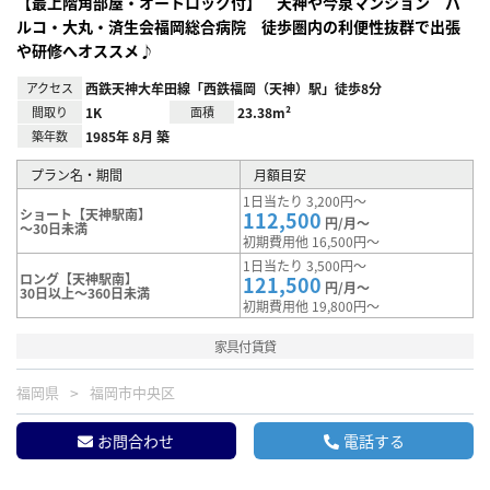
【最上階角部屋・オートロック付】 天神や今泉マンション パ
ルコ・大丸・済生会福岡総合病院 徒歩圏内の利便性抜群で出張
や研修へオススメ♪
アクセス
西鉄天神大牟田線「西鉄福岡（天神）駅」徒歩8分
間取り
1K
面積
23.38m²
築年数
1985年 8月 築
プラン名・期間
月額目安
1日当たり 3,200円～
ショート【天神駅南】
112,500
円/月～
～30日未満
初期費用他 16,500円～
1日当たり 3,500円～
ロング【天神駅南】
121,500
円/月～
30日以上～360日未満
初期費用他 19,800円～
家具付賃貸
福岡県
福岡市中央区
お問合わせ
電話する