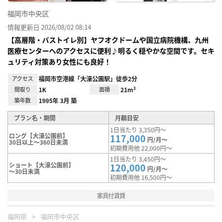
福岡市中央区
情報更新日 2026/08/02 08:14
【高層階・バストイレ別】ヤフオクドームや国立病院機構、九州
医療センターへのアクセスに便利♪明るく穏やかな空間です。セキ
ュリティ対策あり女性にも良好！
アクセス
福岡市空港線「大濠公園駅」徒歩2分
間取り
1K
面積
21m²
築年数
1995年 3月 築
プラン名・期間
月額目安
1日当たり 3,350円～
ロング【大濠公園前】
117,000
円/月～
30日以上～360日未満
初期費用他 22,000円～
1日当たり 3,450円～
ショート【大濠公園前】
120,000
円/月～
～30日未満
初期費用他 16,500円～
家具付賃貸
福岡県
福岡市中央区