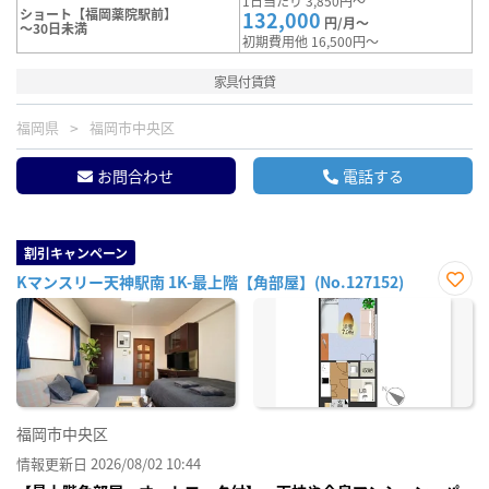
1日当たり 3,850円～
ショート【福岡薬院駅前】
132,000
円/月～
～30日未満
初期費用他 16,500円～
家具付賃貸
福岡県
福岡市中央区
お問合わせ
電話する
割引キャンペーン
Kマンスリー天神駅南 1K-最上階【角部屋】(No.127152)
お気
に入
り登
録
福岡市中央区
情報更新日 2026/08/02 10:44