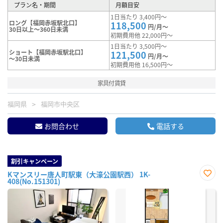
プラン名・期間
月額目安
1日当たり 3,400円～
ロング【福岡赤坂駅北口】
118,500
円/月～
30日以上～360日未満
初期費用他 22,000円～
1日当たり 3,500円～
ショート【福岡赤坂駅北口】
121,500
円/月～
～30日未満
初期費用他 16,500円～
家具付賃貸
福岡県
福岡市中央区
お問合わせ
電話する
割引キャンペーン
Kマンスリー唐人町駅東（大濠公園駅西） 1K-
408(No.151301)
お気
に入
り登
録