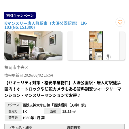
割引キャンペーン
Kマンスリー唐人町駅東（大濠公園駅西） 1K-
103(No.151300)
お気
に入
り登
録
福岡市中央区
情報更新日 2026/08/02 16:54
【セキュリティ対策・格安単身物件】大濠公園駅・唐人町駅徒歩
圏内！オートロックや防犯カメラもある賃料割安ウィークリーマ
ンション・マンスリーマンションでお得♪
アクセス
西鉄天神大牟田線「西鉄福岡（天神）駅」
間取り
1K
面積
18.55m²
築年数
1989年 1月 築
プラン名・期間
月額目安