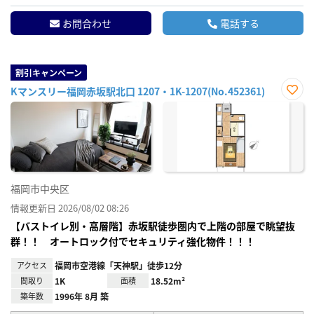
お問合わせ
電話する
割引キャンペーン
Kマンスリー福岡赤坂駅北口 1207・1K-1207(No.452361)
お気
に入
り登
録
福岡市中央区
情報更新日 2026/08/02 08:26
【バストイレ別・高層階】赤坂駅徒歩圏内で上階の部屋で眺望抜
群！！ オートロック付でセキュリティ強化物件！！！
アクセス
福岡市空港線「天神駅」徒歩12分
間取り
1K
面積
18.52m²
築年数
1996年 8月 築