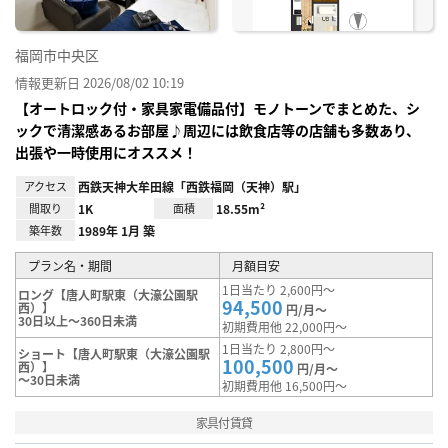
福岡市中央区
情報更新日 2026/08/02 10:19
【オートロック付・家具家電備品付】モノトーンでまとめた、シ
ックで清潔感あるお部屋♪周辺には飲食店等の店舗も多数あり、
出張や一時使用にオススメ！
アクセス
西鉄天神大牟田線「西鉄福岡（天神）駅」
間取り
1K
面積
18.55m²
築年数
1989年 1月 築
プラン名・期間
月額目安
1日当たり 2,600円～
ロング【唐人町駅東（大濠公園駅
94,500
西）】
円/月～
30日以上～360日未満
初期費用他 22,000円～
1日当たり 2,800円～
ショート【唐人町駅東（大濠公園駅
100,500
西）】
円/月～
～30日未満
初期費用他 16,500円～
家具付賃貸