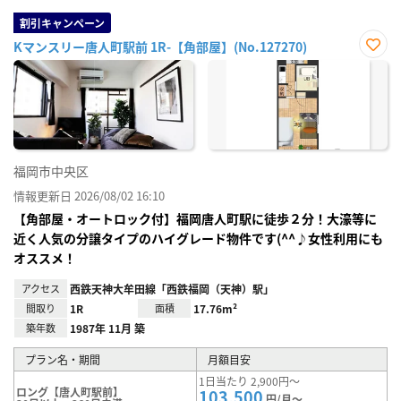
割引キャンペーン
Kマンスリー唐人町駅前 1R-【角部屋】(No.127270)
お気
に入
り登
録
福岡市中央区
情報更新日 2026/08/02 16:10
【角部屋・オートロック付】福岡唐人町駅に徒歩２分！大濠等に
近く人気の分譲タイプのハイグレード物件です(^^♪女性利用にも
オススメ！
アクセス
西鉄天神大牟田線「西鉄福岡（天神）駅」
間取り
1R
面積
17.76m²
築年数
1987年 11月 築
プラン名・期間
月額目安
1日当たり 2,900円～
ロング【唐人町駅前】
103,500
円/月～