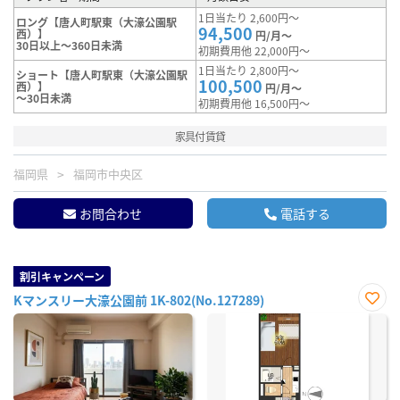
1日当たり 2,600円～
ロング【唐人町駅東（大濠公園駅
94,500
西）】
円/月～
30日以上～360日未満
初期費用他 22,000円～
1日当たり 2,800円～
ショート【唐人町駅東（大濠公園駅
100,500
西）】
円/月～
～30日未満
初期費用他 16,500円～
家具付賃貸
福岡県
福岡市中央区
お問合わせ
電話する
割引キャンペーン
Kマンスリー大濠公園前 1K-802(No.127289)
お気
に入
り登
録