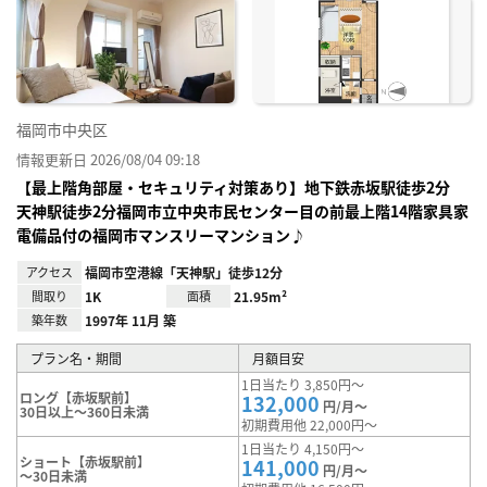
お気
に入
り登
録
福岡市中央区
情報更新日 2026/08/04 09:18
【最上階角部屋・セキュリティ対策あり】地下鉄赤坂駅徒歩2分
天神駅徒歩2分福岡市立中央市民センター目の前最上階14階家具家
電備品付の福岡市マンスリーマンション♪
アクセス
福岡市空港線「天神駅」徒歩12分
間取り
1K
面積
21.95m²
築年数
1997年 11月 築
プラン名・期間
月額目安
1日当たり 3,850円～
ロング【赤坂駅前】
132,000
円/月～
30日以上～360日未満
初期費用他 22,000円～
1日当たり 4,150円～
ショート【赤坂駅前】
141,000
円/月～
～30日未満