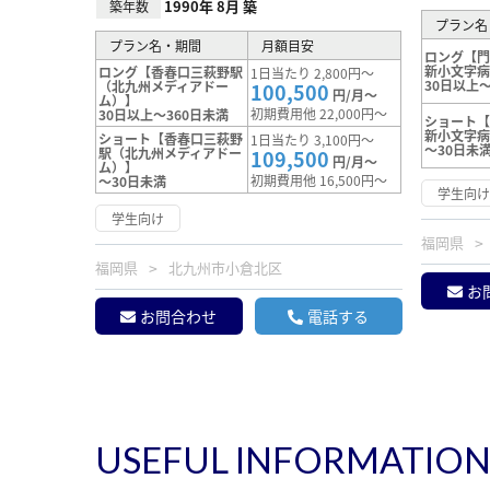
1990年 8月 築
築年数
プラン名
プラン名・期間
月額目安
ロング【
新小文字
ロング【香春口三萩野駅
1日当たり 2,800円～
30日以上～
（北九州メディアドー
100,500
円/月～
ム）】
初期費用他 22,000円～
30日以上～360日未満
ショート
新小文字
ショート【香春口三萩野
1日当たり 3,100円～
～30日未
駅（北九州メディアドー
109,500
円/月～
ム）】
初期費用他 16,500円～
～30日未満
学生向
学生向け
福岡県
福岡県
北九州市小倉北区
お
お問合わせ
電話する
USEFUL INFORMATIO