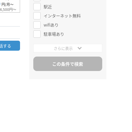
0
円/月～
駅近
6,500円～
インターネット無料
wifiあり
駐車場あり
話する
さらに表示