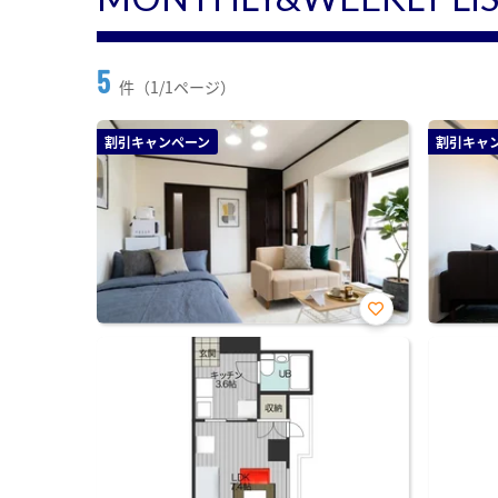
5
件（1/1ページ）
割引キャンペーン
割引キャ
お気
に入
り登
録