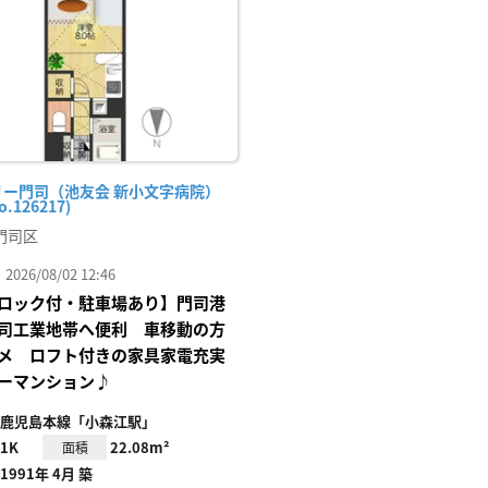
録
リー門司（池友会 新小文字病院）
o.126217)
門司区
26/08/02 12:46
ロック付・駐車場あり】門司港
司工業地帯へ便利 車移動の方
メ ロフト付きの家具家電充実
ーマンション♪
鹿児島本線「小森江駅」
1K
22.08m²
面積
1991年 4月 築