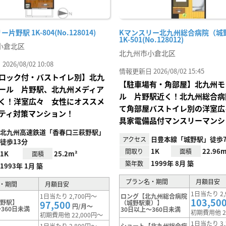
片野駅 1K-804(No.128014)
Kマンスリー北九州総合病院（城
1K-501(No.128012)
小倉北区
北九州市小倉北区
26/08/02 10:08
情報更新日 2026/08/02 15:45
ロック付・バストイレ別】北九
【駐車場有・角部屋】北九州モ
ール 片野駅、北九州メディア
ル 片野駅近く！北九州総合病
く！洋室広々 女性にオススメ
て角部屋バストイレ別の洋室広
ティ対策マンション！
具家電備品付マンスリーマンシ
北九州高速鉄道「香春口三萩野駅」
日豊本線「城野駅」徒歩
アクセス
徒歩13分
1K
22.96m
間取り
面積
1K
25.2m²
面積
1999年 8月 築
築年数
1993年 1月 築
プラン名・期間
月額目安
・期間
月額目安
1日当たり 2,
1日当たり 2,700円～
ロング【北九州総合病院
103,50
片野駅】
97,500
（城野駅東）】
円/月～
360日未満
30日以上～360日未満
初期費用他 2
初期費用他 22,000円～
1日当たり 3,
1日当たり 2,800円～
ショート【北九州総合病