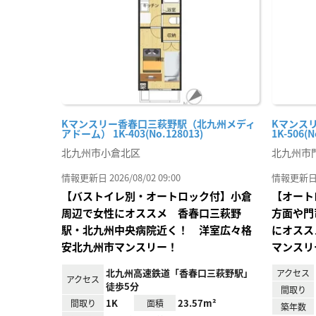
録
Kマンスリー香春口三萩野駅（北九州メディ
Kマンス
アドーム） 1K-403(No.128013)
1K-506(N
北九州市小倉北区
北九州市
情報更新日 2026/08/02 09:00
情報更新日 20
【バストイレ別・オートロック付】小倉
【オート
周辺で女性にオススメ 香春口三萩野
方面や門
駅・北九州中央病院近く！ 洋室広々格
にオスス
安北九州市マンスリー！
マンスリ
北九州高速鉄道「香春口三萩野駅」
アクセス
アクセス
徒歩5分
間取り
1K
23.57m²
間取り
面積
築年数