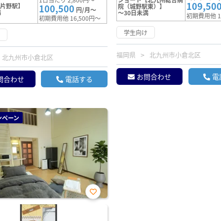
109,50
【片野駅】
100,500
院（城野駅東）】
円/月～
満
～30日未満
初期費用他 1
初期費用他 16,500円～
学生向け
け
福岡県
北九州市小倉北区
北九州市小倉北区
お問合わせ
電
問合わせ
電話する
ンペーン
お気
に入
り登