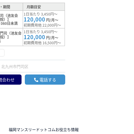
・期間
月額目安
1日当たり 3,450円～
門司（池友会
120,000
病院）】
円/月～
360日未満
初期費用他 22,000円～
1日当たり 3,450円～
【門司（池友会
120,000
病院）】
円/月～
満
初期費用他 16,500円～
け
北九州市門司区
問合わせ
電話する
N
福岡マンスリードットコムお役立ち情報