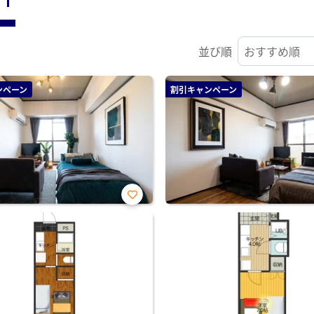
並び順
ンペーン
割引キャンペーン
お気
に入
り登
録