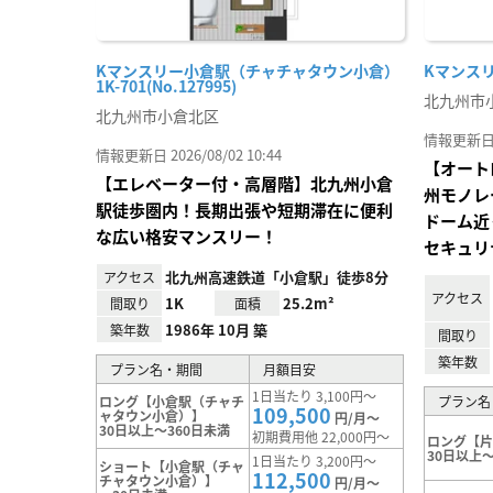
Kマンスリー小倉駅（チャチャタウン小倉）
Kマンスリー
1K-701(No.127995)
北九州市
北九州市小倉北区
情報更新日 20
情報更新日 2026/08/02 10:44
【オート
【エレベーター付・高層階】北九州小倉
州モノレ
駅徒歩圏内！長期出張や短期滞在に便利
ドーム近
な広い格安マンスリー！
セキュリ
北九州高速鉄道「小倉駅」徒歩8分
アクセス
アクセス
1K
25.2m²
間取り
面積
1986年 10月 築
築年数
間取り
築年数
プラン名・期間
月額目安
1日当たり 3,100円～
ロング【小倉駅（チャチ
プラン名
109,500
ャタウン小倉）】
円/月～
30日以上～360日未満
初期費用他 22,000円～
ロング【
30日以上～
1日当たり 3,200円～
ショート【小倉駅（チャ
112,500
チャタウン小倉）】
円/月～