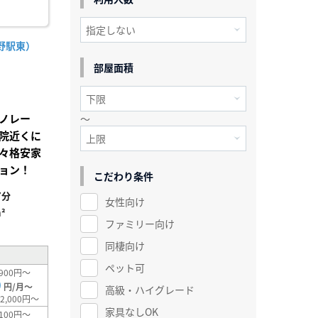
野駅東）
部屋面積
ノレー
～
院近くに
々格安家
ョン！
こだわり条件
7分
女性向け
²
ファミリー向け
同棲向け
ペット可
900円～
0
円/月～
高級・ハイグレード
2,000円～
家具なしOK
100円～