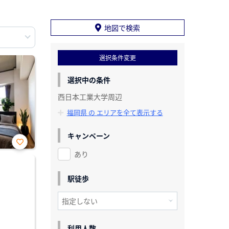
地図で検索
選択条件変更
選択中の条件
西日本工業大学周辺
福岡県 の エリアを全て表示する
キャンペーン
あり
お気
に入
り登
録
駅徒歩
利用人数