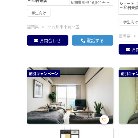
～30日未満
初期費用他 16,500円～
ショート
～30日未
学生向け
学生向
福岡県
北九州市小倉北区
福岡県
お問合わせ
電話する
お
割引キャンペーン
割引キャ
お気
に入
り登