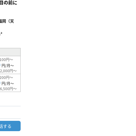
目の前に
福岡（天
²
100円～
0
円/月～
2,000円～
200円～
0
円/月～
6,500円～
話する