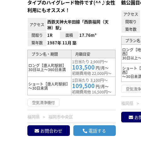
タイプのハイグレード物件です(^^♪女性
鶴公園目
利用にもオススメ！
アクセス
西鉄天神大牟田線「西鉄福岡（天
間取り
アクセス
神）駅」
築年数
1R
17.76m²
間取り
面積
プラン名
1987年 11月 築
築年数
ロング【
西】
プラン名・期間
月額目安
30日以上～
1日当たり 2,900円～
ロング【唐人町駅前】
103,500
円/月～
ショート
30日以上～360日未満
西】
初期費用他 22,000円～
～30日未
1日当たり 3,100円～
ショート【唐人町駅前】
109,500
円/月～
～30日未満
空気清
初期費用他 16,500円～
空気清浄機付
福岡県
福岡県
福岡市中央区
お
お問合わせ
電話する