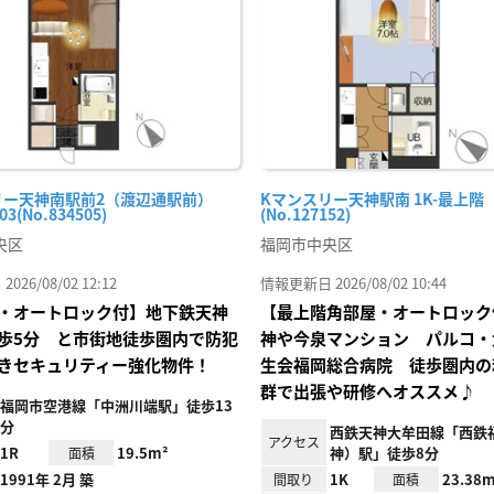
録
リー天神南駅前2（渡辺通駅前）
Kマンスリー天神駅南 1K-最上階
03(No.834505)
(No.127152)
央区
福岡市中央区
26/08/02 12:12
情報更新日 2026/08/02 10:44
・オートロック付】地下鉄天神
【最上階角部屋・オートロック
歩5分 と市街地徒歩圏内で防犯
神や今泉マンション パルコ・
きセキュリティー強化物件！
生会福岡総合病院 徒歩圏内の
群で出張や研修へオススメ♪
福岡市空港線「中洲川端駅」徒歩13
分
西鉄天神大牟田線「西鉄
アクセス
1R
19.5m²
神）駅」徒歩8分
面積
1991年 2月 築
1K
23.38m
間取り
面積