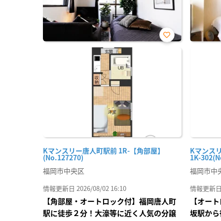
お気
に入
り登
録
Kマンスリー唐人町駅前 1R-【角部屋】
Kマンス
(No.127270)
1K-302(N
福岡市中央区
福岡市中
情報更新日 2026/08/02 16:10
情報更新日 20
【角部屋・オートロック付】福岡唐人町
【オート
駅に徒歩２分！大濠等に近く人気の分譲
坂駅から