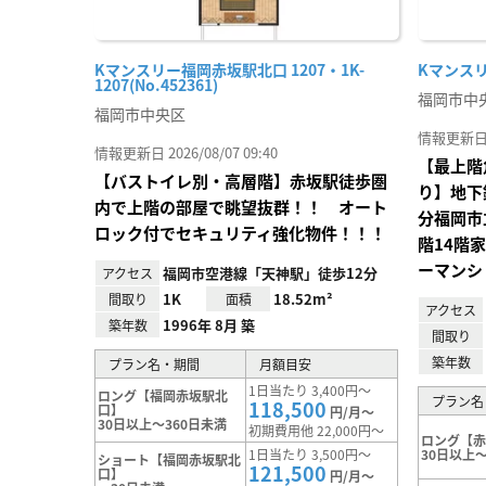
Kマンスリー福岡赤坂駅北口 1207・1K-
Kマンスリー
1207(No.452361)
福岡市中
福岡市中央区
情報更新日 20
情報更新日 2026/08/07 09:40
【最上階
【バストイレ別・高層階】赤坂駅徒歩圏
り】地下
内で上階の部屋で眺望抜群！！ オート
分福岡市
ロック付でセキュリティ強化物件！！！
階14階
ーマンシ
福岡市空港線「天神駅」徒歩12分
アクセス
1K
18.52m²
間取り
面積
アクセス
1996年 8月 築
築年数
間取り
築年数
プラン名・期間
月額目安
1日当たり 3,400円～
ロング【福岡赤坂駅北
プラン名
118,500
口】
円/月～
30日以上～360日未満
初期費用他 22,000円～
ロング【
1日当たり 3,500円～
30日以上～
ショート【福岡赤坂駅北
121,500
口】
円/月～