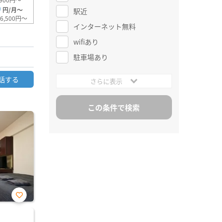
0
円/月～
駅近
6,500円～
インターネット無料
wifiあり
駐車場あり
話する
さらに表示
お気
に入
り登