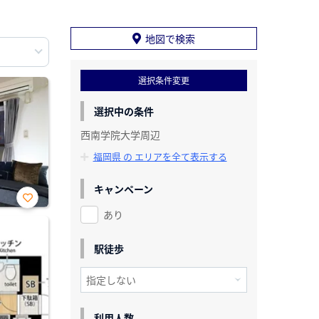
地図で検索
選択条件変更
選択中の条件
西南学院大学周辺
福岡県 の エリアを全て表示する
キャンペーン
あり
お気
に入
り登
録
駅徒歩
利用人数