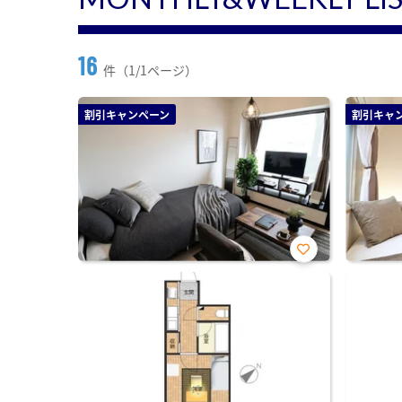
16
件（1/1ページ）
割引キャンペーン
割引キャ
お気
に入
り登
録