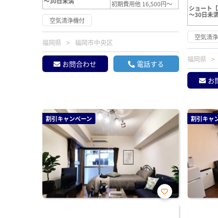
～30日未満
初期費用他 16,500円～
ショート
～30日未
空気清浄機付
空気清
福岡県
福岡市中央区
福岡県
お問合わせ
電話する
お
割引キャンペーン
割引キャ
お気
に入
り登