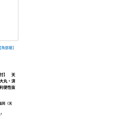
録
【角部屋】
付】 天
大丸・済
利便性抜
福岡（天
²