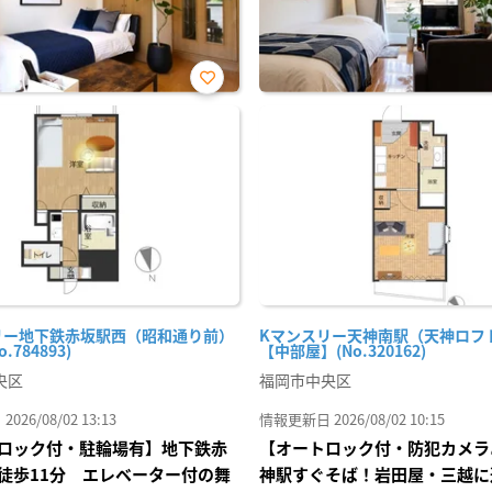
お気
に入
り登
録
リー地下鉄赤坂駅西（昭和通り前）
Kマンスリー天神南駅（天神ロフト前
o.784893)
【中部屋】(No.320162)
央区
福岡市中央区
26/08/02 13:13
情報更新日 2026/08/02 10:15
ロック付・駐輪場有】地下鉄赤
【オートロック付・防犯カメラ
徒歩11分 エレベーター付の舞
神駅すぐそば！岩田屋・三越に