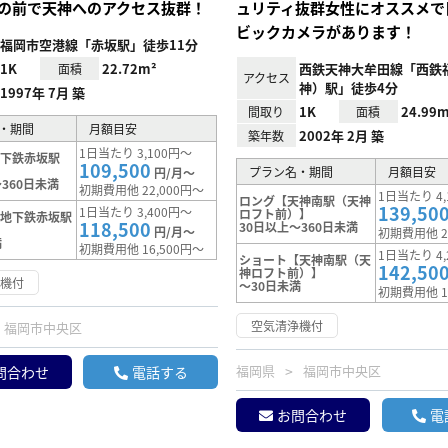
の前で天神へのアクセス抜群！
ュリティ抜群女性にオススメで
ビックカメラがあります！
福岡市空港線「赤坂駅」徒歩11分
1K
22.72m²
西鉄天神大牟田線「西鉄
面積
アクセス
神）駅」徒歩4分
1997年 7月 築
1K
24.99m
間取り
面積
・期間
月額目安
2002年 2月 築
築年数
1日当たり 3,100円～
地下鉄赤坂駅
109,500
プラン名・期間
月額目安
円/月～
360日未満
初期費用他 22,000円～
1日当たり 4,
ロング【天神南駅（天神
139,50
1日当たり 3,400円～
ロフト前）】
【地下鉄赤坂駅
118,500
30日以上～360日未満
円/月～
初期費用他 2
満
初期費用他 16,500円～
1日当たり 4,
ショート【天神南駅（天
142,50
神ロフト前）】
浄機付
～30日未満
初期費用他 1
空気清浄機付
福岡市中央区
福岡県
福岡市中央区
問合わせ
電話する
お問合わせ
電