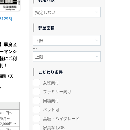
1295)
部屋面積
】早良区
～
ーマンシ
軽にご利
利！
こだわり条件
福岡（天
女性向け
²
ファミリー向け
同棲向け
ペット可
700円～
高級・ハイグレード
円/月～
2,000円～
家具なしOK
900円～