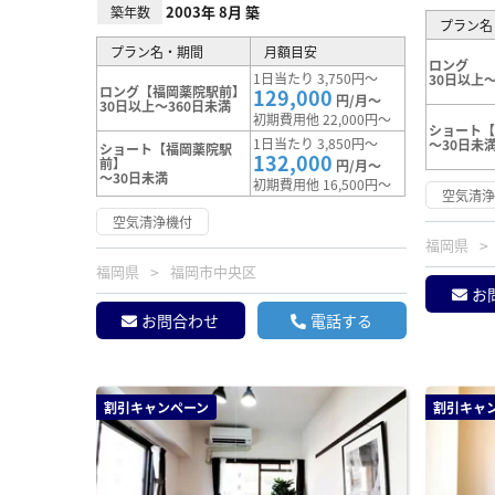
2003年 8月 築
築年数
プラン名
プラン名・期間
月額目安
ロング
1日当たり 3,750円～
30日以上～
ロング【福岡薬院駅前】
129,000
円/月～
30日以上～360日未満
初期費用他 22,000円～
ショート【
1日当たり 3,850円～
～30日未
ショート【福岡薬院駅
132,000
前】
円/月～
～30日未満
初期費用他 16,500円～
空気清
空気清浄機付
福岡県
福岡県
福岡市中央区
お
お問合わせ
電話する
割引キャンペーン
割引キャ