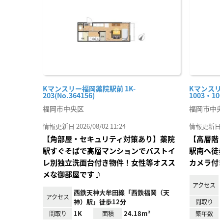
録
Kマンスリー福岡薬院駅前 1K-
Kマンス
203(No.364156)
1003・10
福岡市中央区
福岡市中
情報更新日 2026/08/02 11:24
情報更新日 20
【角部屋・セキュリティ対策あり】薬院
【高層階
駅すぐそばで高層マンションでバストイ
駅南へ徒
レ別独立洗面台付き物件！女性等オスス
カメラ付
メな御部屋です♪
アクセス
西鉄天神大牟田線「西鉄福岡（天
アクセス
神）駅」徒歩12分
間取り
1K
24.18m²
間取り
面積
築年数