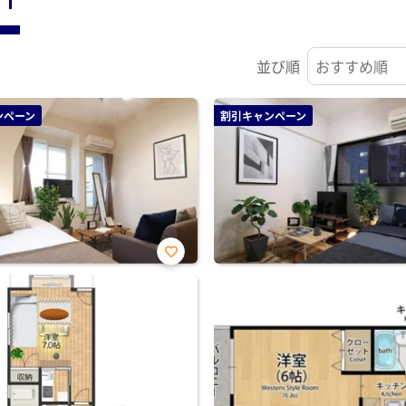
並び順
ンペーン
割引キャンペーン
お気
に入
り登
録