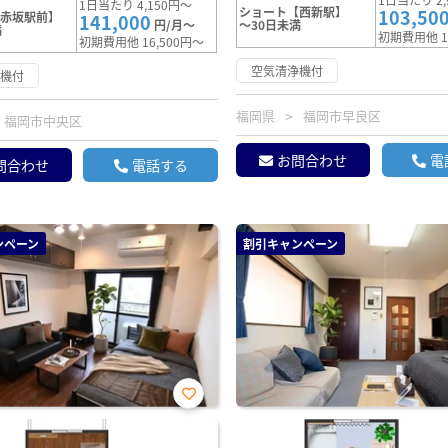
1日当たり 4,150円～
ショート【西新駅】
103,50
【赤坂駅前】
141,000
円/月～
～30日未満
満
初期費用他 1
初期費用他 16,500円～
空気清浄機付
浄機付
福岡県
福岡市早良区
福岡市中央区
お問合わせ
電
問合わせ
電話する
ンペーン
割引キャンペーン
お気
に入
り登