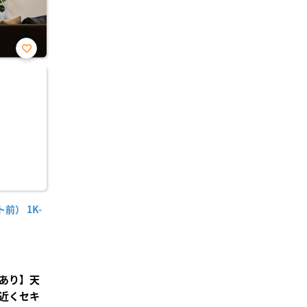
お気
に入
り登
録
） 1K-
あり】天
近くセキ