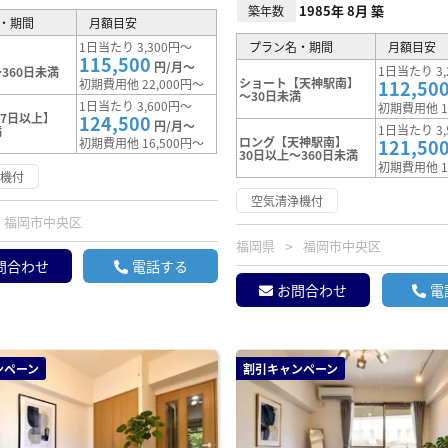
1985年 8月 築
築年数
・期間
月額目安
1日当たり 3,300円～
プラン名・期間
月額目安
115,500
円/月～
1日当たり 3,
360日未満
ショート【天神駅南】
初期費用他 22,000円～
112,50
～30日未満
1日当たり 3,600円～
初期費用他 1
7日以上】
124,500
円/月～
1日当たり 3,
満
ロング【天神駅南】
初期費用他 16,500円～
121,50
30日以上～360日未満
初期費用他 1
浄機付
空気清浄機付
福岡市中央区
福岡県
福岡市中央区
問合わせ
電話する
お問合わせ
電
ンペーン
割引キャンペーン