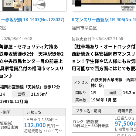
赤坂駅前 1K-1407(No.128037)
Kマンスリー西新駅 1R-406(No.15
央区
福岡市早良区
26/08/04 09:18
情報更新日 2026/08/02 21:56
角部屋・セキュリティ対策あ
【駐車場あり・オートロック付
鉄赤坂駅徒歩2分 天神駅徒歩2
西新駅近く格安福岡市マンスリ
立中央市民センター目の前最上
ョン！学生様や法人様にもお気
家具家電備品付の福岡市マンスリ
用可能なで西方面にはとても便
ョン♪
西鉄天神大牟田線「西鉄
アクセス
神）駅」
福岡市空港線「天神駅」徒歩12分
1R
16.2m
間取り
面積
1K
21.95m²
面積
1988年 1月 築
築年数
1997年 11月 築
プラン名・期間
月額目安
・期間
月額目安
1日当たり 2,
1日当たり 3,850円～
ロング【西新駅】
97,500
赤坂駅前】
132,000
円/月～
30日以上～360日未満
360日未満
初期費用他 2
初期費用他 22,000円～
1日当たり 2,