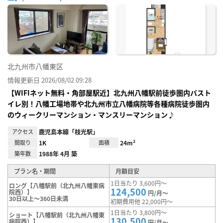
お気
に入
り登
録
北九州市八幡東区
情報更新日 2026/08/02 09:28
【WIFIネット無料・角部屋駅近】北九州八幡駅前徒歩圏内バスト
イレ別！八幡工場地帯や北九州市立八幡病院等各種病院徒歩圏内
のウィークリーマンション・マンスリーマンション♪
アクセス
鹿児島本線「枝光駅」
間取り
1K
面積
24m²
築年数
1988年 4月 築
プラン名・期間
月額目安
1日当たり 3,600円～
ロング【八幡駅前（北九州八幡東病
124,500
院西）】
円/月～
30日以上～360日未満
初期費用他 22,000円～
1日当たり 3,800円～
ショート【八幡駅前（北九州八幡東
130,500
病院西）】
円/月～