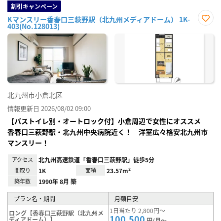
割引キャンペーン
Kマンスリー香春口三萩野駅（北九州メディアドーム） 1K-
403(No.128013)
お気
に入
り登
録
北九州市小倉北区
情報更新日 2026/08/02 09:00
【バストイレ別・オートロック付】小倉周辺で女性にオススメ
香春口三萩野駅・北九州中央病院近く！ 洋室広々格安北九州市
マンスリー！
アクセス
北九州高速鉄道「香春口三萩野駅」徒歩5分
間取り
1K
面積
23.57m²
築年数
1990年 8月 築
プラン名・期間
月額目安
1日当たり 2,800円～
ロング【香春口三萩野駅（北九州メ
100,500
ディアドーム）】
円/月～