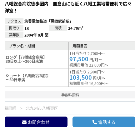
八幡総合病院徒歩圏内 皿倉山にも近く八幡工業地帯便利で広々
洋室！
アクセス
筑豊電気鉄道「黒崎駅前駅」
間取り
1K
面積
24.79m²
築年数
2004年 8月 築
プラン名・期間
月額目安
1日当たり 2,700円～
ロング【八幡総合病院】
97,500
円/月～
30日以上～360日未満
初期費用他 22,000円～
1日当たり 2,900円～
ショート【八幡総合病院】
103,500
円/月～
～30日未満
初期費用他 16,500円～
手数料無料
福岡県
北九州市八幡東区
お問合わせ
電話する