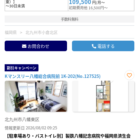
109,500
東）】
円/月～
～30日未満
初期費用他 16,500円～
手数料無料
福岡県
北九州市小倉北区
お問合わせ
電話する
割引キャンペーン
Kマンスリー八幡総合病院前 1K-202(No.127525)
お気
に入
り登
録
北九州市八幡東区
情報更新日 2026/08/02 09:25
【駐車場あり・バストイレ別】製鉄八幡記念病院や福岡県済生会