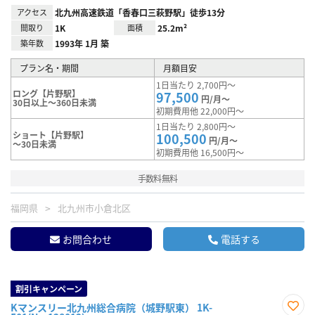
アクセス
北九州高速鉄道「香春口三萩野駅」徒歩13分
間取り
1K
面積
25.2m²
築年数
1993年 1月 築
プラン名・期間
月額目安
1日当たり 2,700円～
ロング【片野駅】
97,500
円/月～
30日以上～360日未満
初期費用他 22,000円～
1日当たり 2,800円～
ショート【片野駅】
100,500
円/月～
～30日未満
初期費用他 16,500円～
手数料無料
福岡県
北九州市小倉北区
お問合わせ
電話する
割引キャンペーン
Kマンスリー北九州総合病院（城野駅東） 1K-