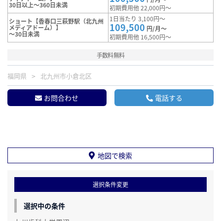
30日以上～360日未満
初期費用他 22,000円～
1日当たり 3,100円～
ショート【香春口三萩野駅（北九州
109,500
メディアドーム）】
円/月～
～30日未満
初期費用他 16,500円～
手数料無料
福岡県
北九州市小倉北区
お問合わせ
電話する
地図で検索
選択条件変更
選択中の条件