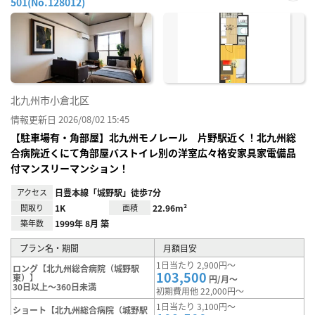
501(No.128012)
お気
に入
り登
録
北九州市小倉北区
情報更新日 2026/08/02 15:45
【駐車場有・角部屋】北九州モノレール 片野駅近く！北九州総
合病院近くにて角部屋バストイレ別の洋室広々格安家具家電備品
付マンスリーマンション！
アクセス
日豊本線「城野駅」徒歩7分
間取り
1K
面積
22.96m²
築年数
1999年 8月 築
プラン名・期間
月額目安
1日当たり 2,900円～
ロング【北九州総合病院（城野駅
103,500
東）】
円/月～
30日以上～360日未満
初期費用他 22,000円～
1日当たり 3,100円～
ショート【北九州総合病院（城野駅