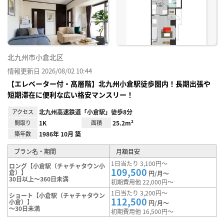
り登
録
北九州市小倉北区
情報更新日 2026/08/02 10:44
【エレベーター付・高層階】北九州小倉駅徒歩圏内！長期出張や
短期滞在に便利な広い格安マンスリー！
アクセス
北九州高速鉄道「小倉駅」徒歩8分
間取り
1K
面積
25.2m²
築年数
1986年 10月 築
プラン名・期間
月額目安
1日当たり 3,100円～
ロング【小倉駅（チャチャタウン小
109,500
倉）】
円/月～
30日以上～360日未満
初期費用他 22,000円～
1日当たり 3,200円～
ショート【小倉駅（チャチャタウン
112,500
小倉）】
円/月～
～30日未満
初期費用他 16,500円～