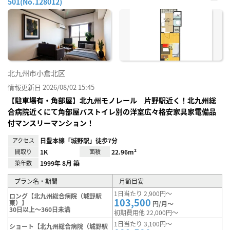
501(No.128012)
お気
に入
り登
録
北九州市小倉北区
情報更新日 2026/08/02 15:45
【駐車場有・角部屋】北九州モノレール 片野駅近く！北九州総
合病院近くにて角部屋バストイレ別の洋室広々格安家具家電備品
付マンスリーマンション！
アクセス
日豊本線「城野駅」徒歩7分
間取り
1K
面積
22.96m²
築年数
1999年 8月 築
プラン名・期間
月額目安
1日当たり 2,900円～
ロング【北九州総合病院（城野駅
103,500
東）】
円/月～
30日以上～360日未満
初期費用他 22,000円～
1日当たり 3,100円～
ショート【北九州総合病院（城野駅