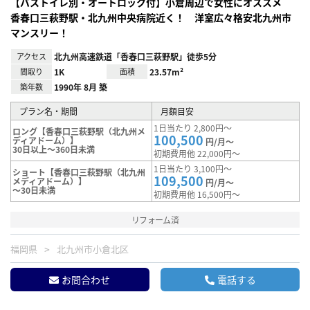
【バストイレ別・オートロック付】小倉周辺で女性にオススメ
香春口三萩野駅・北九州中央病院近く！ 洋室広々格安北九州市
マンスリー！
アクセス
北九州高速鉄道「香春口三萩野駅」徒歩5分
間取り
1K
面積
23.57m²
築年数
1990年 8月 築
プラン名・期間
月額目安
1日当たり 2,800円～
ロング【香春口三萩野駅（北九州メ
100,500
ディアドーム）】
円/月～
30日以上～360日未満
初期費用他 22,000円～
1日当たり 3,100円～
ショート【香春口三萩野駅（北九州
109,500
メディアドーム）】
円/月～
～30日未満
初期費用他 16,500円～
リフォーム済
福岡県
北九州市小倉北区
お問合わせ
電話する