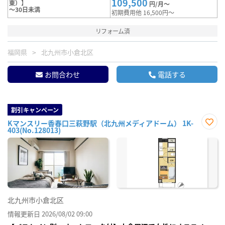
109,500
東）】
円/月～
～30日未満
初期費用他 16,500円～
リフォーム済
福岡県
北九州市小倉北区
お問合わせ
電話する
割引キャンペーン
Kマンスリー香春口三萩野駅（北九州メディアドーム） 1K-
403(No.128013)
お気
に入
り登
録
北九州市小倉北区
情報更新日 2026/08/02 09:00