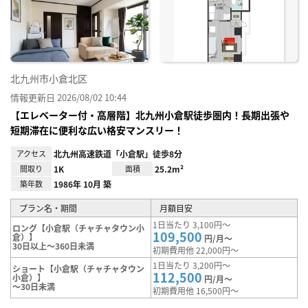
り登
録
北九州市小倉北区
情報更新日 2026/08/02 10:44
【エレベーター付・高層階】北九州小倉駅徒歩圏内！長期出張や
短期滞在に便利な広い格安マンスリー！
アクセス
北九州高速鉄道「小倉駅」徒歩8分
間取り
1K
面積
25.2m²
築年数
1986年 10月 築
プラン名・期間
月額目安
1日当たり 3,100円～
ロング【小倉駅（チャチャタウン小
109,500
倉）】
円/月～
30日以上～360日未満
初期費用他 22,000円～
1日当たり 3,200円～
ショート【小倉駅（チャチャタウン
112,500
小倉）】
円/月～
～30日未満
初期費用他 16,500円～