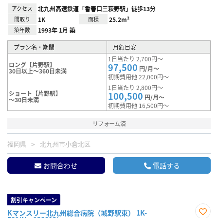
アクセス
北九州高速鉄道「香春口三萩野駅」徒歩13分
間取り
1K
面積
25.2m²
築年数
1993年 1月 築
プラン名・期間
月額目安
1日当たり 2,700円～
ロング【片野駅】
97,500
円/月～
30日以上～360日未満
初期費用他 22,000円～
1日当たり 2,800円～
ショート【片野駅】
100,500
円/月～
～30日未満
初期費用他 16,500円～
リフォーム済
福岡県
北九州市小倉北区
お問合わせ
電話する
割引キャンペーン
Kマンスリー北九州総合病院（城野駅東） 1K-