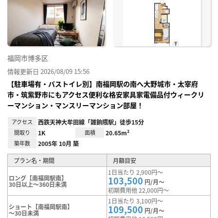
お気
に入
り登
録
福岡市博多区
情報更新日 2026/08/09 15:56
【駐車場有・バストイレ別】南福岡駅の南へ大野城市・太宰府
市・筑紫野市にもアクセス便利な格安家具家電備品付ウィークリ
ーマンション・マンスリーマンション部屋！
アクセス
西鉄天神大牟田線「雑餉隈駅」徒歩15分
間取り
1K
面積
20.65m²
築年数
2005年 10月 築
プラン名・期間
月額目安
1日当たり 2,900円～
ロング【南福岡駅南】
103,500
円/月～
30日以上～360日未満
初期費用他 22,000円～
1日当たり 3,100円～
ショート【南福岡駅南】
109,500
円/月～
～30日未満