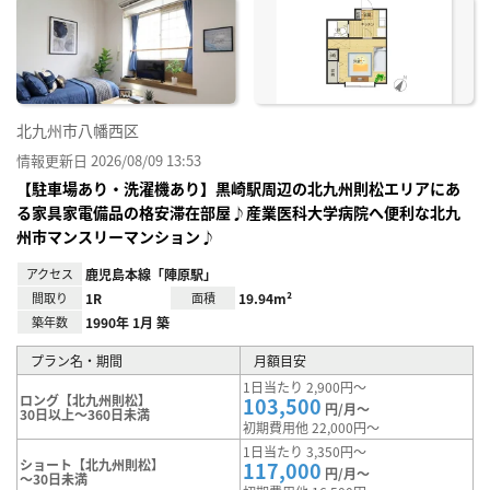
お気
に入
り登
録
北九州市八幡西区
情報更新日 2026/08/09 13:53
【駐車場あり・洗濯機あり】黒崎駅周辺の北九州則松エリアにあ
る家具家電備品の格安滞在部屋♪産業医科大学病院へ便利な北九
州市マンスリーマンション♪
アクセス
鹿児島本線「陣原駅」
間取り
1R
面積
19.94m²
築年数
1990年 1月 築
プラン名・期間
月額目安
1日当たり 2,900円～
ロング【北九州則松】
103,500
円/月～
30日以上～360日未満
初期費用他 22,000円～
1日当たり 3,350円～
ショート【北九州則松】
117,000
円/月～
～30日未満