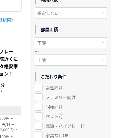
野駅東）
部屋面積
ノレー
～
院近くに
々格安家
ョン！
こだわり条件
7分
女性向け
²
ファミリー向け
同棲向け
ペット可
900円～
0
円/月～
高級・ハイグレード
2,000円～
家具なしOK
100円～