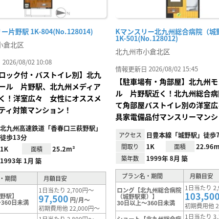
片野駅 1K-804(No.128014)
Kマンスリー北九州総合病院（城
1K-501(No.128012)
小倉北区
北九州市小倉北区
26/08/02 10:08
情報更新日 2026/08/02 15:45
ロック付・バストイレ別】北九
【駐車場有・角部屋】北九州モ
ール 片野駅、北九州メディア
ル 片野駅近く！北九州総合病
く！洋室広々 女性にオススメ
て角部屋バストイレ別の洋室広
ティ対策マンション！
具家電備品付マンスリーマンシ
北九州高速鉄道「香春口三萩野駅」
日豊本線「城野駅」徒歩
アクセス
徒歩13分
1K
22.96m
間取り
面積
1K
25.2m²
面積
1999年 8月 築
築年数
1993年 1月 築
プラン名・期間
月額目安
・期間
月額目安
1日当たり 2,
1日当たり 2,700円～
ロング【北九州総合病院
103,50
片野駅】
97,500
（城野駅東）】
円/月～
360日未満
30日以上～360日未満
初期費用他 2
初期費用他 22,000円～
1日当たり 3,
1日当たり 2,800円～
ショート【北九州総合病