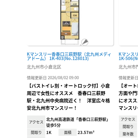
録
Kマンスリー香春口三萩野駅（北九州メディ
Kマンス
アドーム） 1K-403(No.128013)
1K-506(N
北九州市小倉北区
北九州市
情報更新日 2026/08/02 09:00
情報更新日 20
【バストイレ別・オートロック付】小倉
【オート
周辺で女性にオススメ 香春口三萩野
方面や門
駅・北九州中央病院近く！ 洋室広々格
にオスス
安北九州市マンスリー！
マンスリ
北九州高速鉄道「香春口三萩野駅」
アクセス
アクセス
徒歩5分
間取り
1K
23.57m²
間取り
面積
築年数