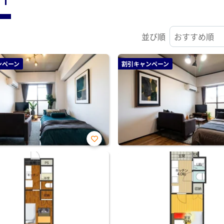
並び順
ンペーン
割引キャンペーン
お気
に入
り登
録