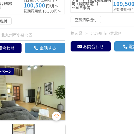
109,50
【片野駅】
100,500
院（城野駅東）】
円/月～
満
～30日未満
初期費用他 1
初期費用他 16,500円～
空気清浄機付
浄機付
福岡県
北九州市小倉北区
北九州市小倉北区
お問合わせ
電
問合わせ
電話する
ンペーン
お気
に入
り登