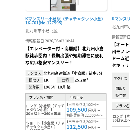
Kマンスリー小倉駅（チャチャタウン小倉）
Kマンスリー
1K-701(No.127995)
北九州市
北九州市小倉北区
情報更新日 20
情報更新日 2026/08/02 10:44
【オート
【エレベーター付・高層階】北九州小倉
州モノレ
駅徒歩圏内！長期出張や短期滞在に便利
ドーム近
な広い格安マンスリー！
セキュリ
北九州高速鉄道「小倉駅」徒歩8分
アクセス
アクセス
1K
25.2m²
間取り
面積
1986年 10月 築
築年数
間取り
築年数
プラン名・期間
月額目安
1日当たり 3,100円～
ロング【小倉駅（チャチ
プラン名
109,500
ャタウン小倉）】
円/月～
30日以上～360日未満
初期費用他 22,000円～
ロング【
30日以上～
1日当たり 3,200円～
ショート【小倉駅（チャ
112,500
チャタウン小倉）】
円/月～