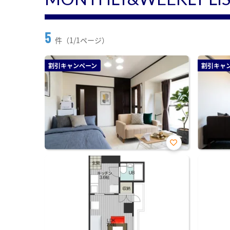
5
件（1/1ページ）
割引キャンペーン
割引キャ
お気
に入
り登
録