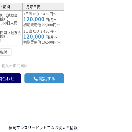
・期間
月額目安
1日当たり 3,450円～
門司（池友会
120,000
病院）】
円/月～
360日未満
初期費用他 22,000円～
1日当たり 3,450円～
【門司（池友会
120,000
病院）】
円/月～
満
初期費用他 16,500円～
浄機付
北九州市門司区
問合わせ
電話する
N
福岡マンスリードットコムお役立ち情報