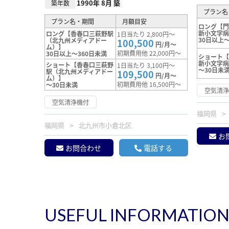
1990年 8月 築
築年数
プラン名
プラン名・期間
月額目安
ロング【
新小文字
ロング【香春口三萩野駅
1日当たり 2,800円～
30日以上～
（北九州メディアドー
100,500
円/月～
ム）】
初期費用他 22,000円～
30日以上～360日未満
ショート
新小文字
ショート【香春口三萩野
1日当たり 3,100円～
～30日未
駅（北九州メディアドー
109,500
円/月～
ム）】
初期費用他 16,500円～
～30日未満
空気清
空気清浄機付
福岡県
福岡県
北九州市小倉北区
お
お問合わせ
電話する
USEFUL INFORMATIO