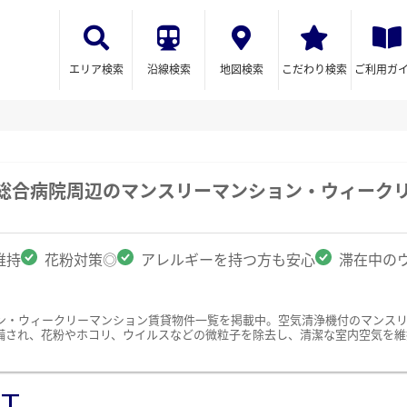
エリア検索
沿線検索
地図検索
こだわり検索
ご利用ガ
州総合病院周辺のマンスリーマンション・ウィーク
維持
花粉対策◎
アレルギーを持つ方も安心
滞在中の
ン・ウィークリーマンション賃貸物件一覧を掲載中。空気清浄機付のマンス
備され、花粉やホコリ、ウイルスなどの微粒子を除去し、清潔な室内空気を維
ST