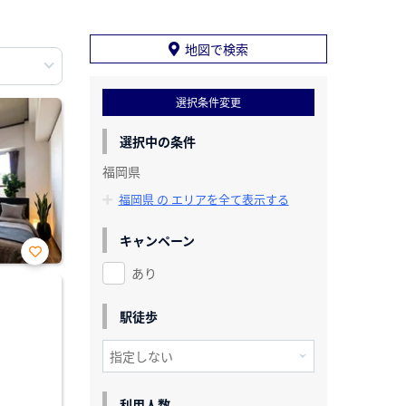
地図で検索
選択条件変更
選択中の条件
福岡県
福岡県 の エリアを全て表示する
キャンペーン
あり
お気
に入
り登
録
駅徒歩
利用人数