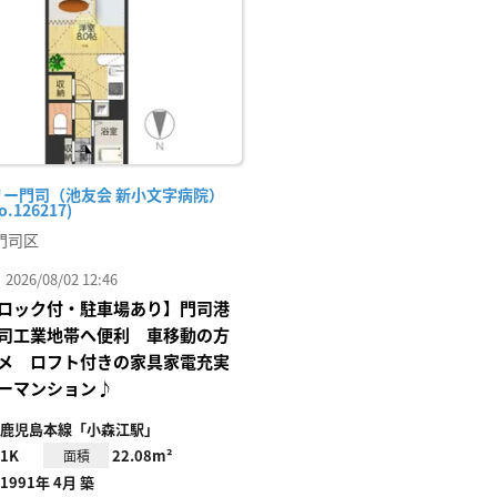
録
リー門司（池友会 新小文字病院）
o.126217)
門司区
26/08/02 12:46
ロック付・駐車場あり】門司港
司工業地帯へ便利 車移動の方
メ ロフト付きの家具家電充実
ーマンション♪
鹿児島本線「小森江駅」
1K
22.08m²
面積
1991年 4月 築