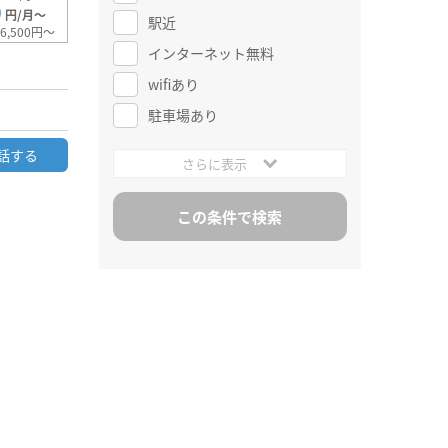
0
円/月～
駅近
6,500円～
インターネット無料
wifiあり
駐車場あり
話する
さらに表示