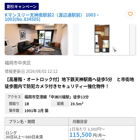
割引キャンペーン
Kマンスリー天神南駅前2（渡辺通駅前） 1003・
1003(No.834505)
お気
に入
り登
録
福岡市中央区
情報更新日 2026/08/02 12:12
【高層階・オートロック付】地下鉄天神駅南へ徒歩5分 と市街地
徒歩圏内で防犯カメラ付きセキュリティー強化物件！
アクセス
福岡市空港線「中洲川端駅」徒歩13分
間取り
1R
面積
19.5m²
築年数
1991年 2月 築
プラン名・期間
月額目安
1日当たり 3,300円～
ロング
115,500
円/月～
30日以上～360日未満