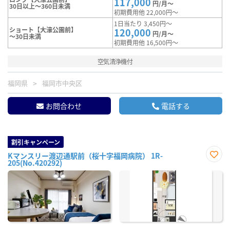
117,000
円/月～
30日以上～360日未満
初期費用他 22,000円～
1日当たり 3,450円～
ショート【大濠公園前】
120,000
円/月～
～30日未満
初期費用他 16,500円～
空気清浄機付
福岡県
福岡市中央区
お問合わせ
電話する
割引キャンペーン
Kマンスリー渡辺通駅前（桜十字福岡病院） 1R-
205(No.420292)
お気
に入
り登
録