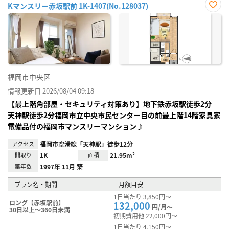
Kマンスリー赤坂駅前 1K-1407(No.128037)
お気
に入
り登
録
福岡市中央区
情報更新日 2026/08/04 09:18
【最上階角部屋・セキュリティ対策あり】地下鉄赤坂駅徒歩2分
天神駅徒歩2分福岡市立中央市民センター目の前最上階14階家具家
電備品付の福岡市マンスリーマンション♪
アクセス
福岡市空港線「天神駅」徒歩12分
間取り
1K
面積
21.95m²
築年数
1997年 11月 築
プラン名・期間
月額目安
1日当たり 3,850円～
ロング【赤坂駅前】
132,000
円/月～
30日以上～360日未満
初期費用他 22,000円～
1日当たり 4,150円～