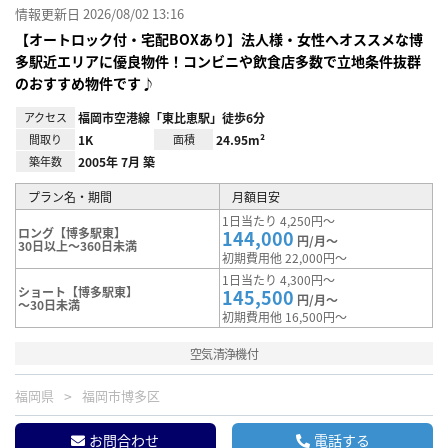
情報更新日 2026/08/02 13:16
【オートロック付・宅配BOXあり】法人様・女性へオススメな博
多駅近エリアに優良物件！コンビニや飲食店多数で立地条件抜群
のおすすめ物件です♪
アクセス
福岡市空港線「東比恵駅」徒歩6分
間取り
1K
面積
24.95m²
築年数
2005年 7月 築
プラン名・期間
月額目安
1日当たり 4,250円～
ロング【博多駅東】
144,000
円/月～
30日以上～360日未満
初期費用他 22,000円～
1日当たり 4,300円～
ショート【博多駅東】
145,500
円/月～
～30日未満
初期費用他 16,500円～
空気清浄機付
福岡県
福岡市博多区
お問合わせ
電話する