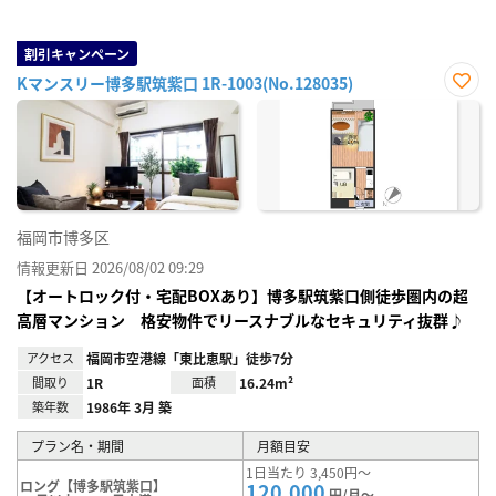
割引キャンペーン
Kマンスリー博多駅筑紫口 1R-1003(No.128035)
お気
に入
り登
録
福岡市博多区
情報更新日 2026/08/02 09:29
【オートロック付・宅配BOXあり】博多駅筑紫口側徒歩圏内の超
高層マンション 格安物件でリースナブルなセキュリティ抜群♪
アクセス
福岡市空港線「東比恵駅」徒歩7分
間取り
1R
面積
16.24m²
築年数
1986年 3月 築
プラン名・期間
月額目安
1日当たり 3,450円～
ロング【博多駅筑紫口】
120,000
円/月～