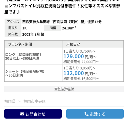
ョンでバストイレ別独立洗面台付き物件！女性等オススメな御部
屋です♪
アクセス
西鉄天神大牟田線「西鉄福岡（天神）駅」徒歩12分
間取り
1K
面積
24.18m²
築年数
2003年 8月 築
プラン名・期間
月額目安
1日当たり 3,750円～
ロング【福岡薬院駅前】
129,000
円/月～
30日以上～360日未満
初期費用他 22,000円～
1日当たり 3,850円～
ショート【福岡薬院駅前】
132,000
円/月～
～30日未満
初期費用他 16,500円～
空気清浄機付
福岡県
福岡市中央区
お問合わせ
電話する