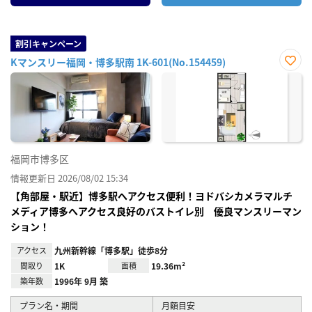
割引キャンペーン
Kマンスリー福岡・博多駅南 1K-601(No.154459)
お気
に入
り登
録
福岡市博多区
情報更新日 2026/08/02 15:34
【角部屋・駅近】博多駅へアクセス便利！ヨドバシカメラマルチ
メディア博多へアクセス良好のバストイレ別 優良マンスリーマン
ション！
アクセス
九州新幹線「博多駅」徒歩8分
間取り
1K
面積
19.36m²
築年数
1996年 9月 築
プラン名・期間
月額目安