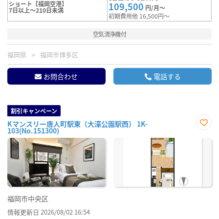
ショート【福岡空港】
109,500
円/月～
7日以上～210日未満
初期費用他 16,500円～
空気清浄機付
福岡県
福岡市博多区
お問合わせ
電話する
割引キャンペーン
Kマンスリー唐人町駅東（大濠公園駅西） 1K-
103(No.151300)
お気
に入
り登
録
福岡市中央区
情報更新日 2026/08/02 16:54