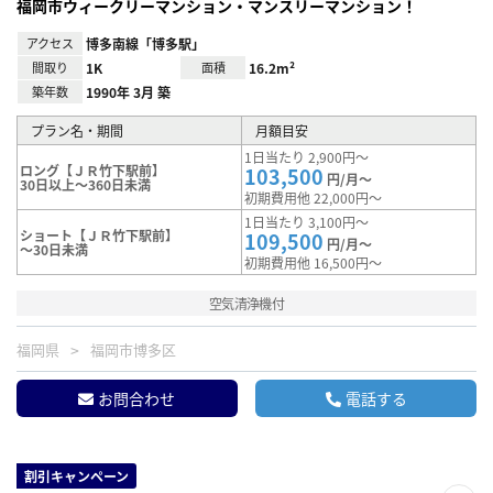
福岡市ウィークリーマンション・マンスリーマンション！
アクセス
博多南線「博多駅」
間取り
1K
面積
16.2m²
築年数
1990年 3月 築
プラン名・期間
月額目安
1日当たり 2,900円～
ロング【ＪＲ竹下駅前】
103,500
円/月～
30日以上～360日未満
初期費用他 22,000円～
1日当たり 3,100円～
ショート【ＪＲ竹下駅前】
109,500
円/月～
～30日未満
初期費用他 16,500円～
空気清浄機付
福岡県
福岡市博多区
お問合わせ
電話する
割引キャンペーン