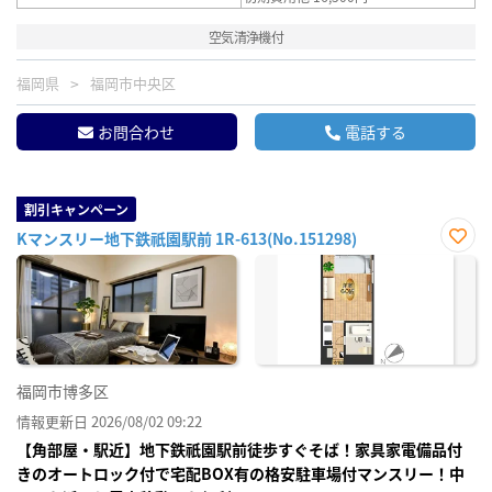
空気清浄機付
福岡県
福岡市中央区
お問合わせ
電話する
割引キャンペーン
Kマンスリー地下鉄祇園駅前 1R-613(No.151298)
お気
に入
り登
録
福岡市博多区
情報更新日 2026/08/02 09:22
【角部屋・駅近】地下鉄祇園駅前徒歩すぐそば！家具家電備品付
きのオートロック付で宅配BOX有の格安駐車場付マンスリー！中