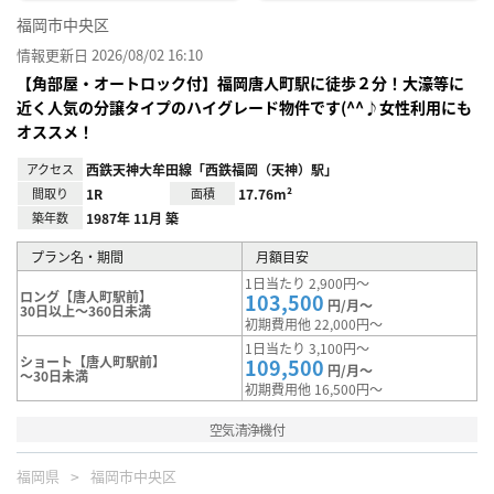
福岡市中央区
情報更新日 2026/08/02 16:10
【角部屋・オートロック付】福岡唐人町駅に徒歩２分！大濠等に
近く人気の分譲タイプのハイグレード物件です(^^♪女性利用にも
オススメ！
アクセス
西鉄天神大牟田線「西鉄福岡（天神）駅」
間取り
1R
面積
17.76m²
築年数
1987年 11月 築
プラン名・期間
月額目安
1日当たり 2,900円～
ロング【唐人町駅前】
103,500
円/月～
30日以上～360日未満
初期費用他 22,000円～
1日当たり 3,100円～
ショート【唐人町駅前】
109,500
円/月～
～30日未満
初期費用他 16,500円～
空気清浄機付
福岡県
福岡市中央区