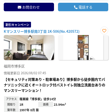
お問合わせ
電話する
割引キャンペーン
Kマンスリー博多駅南3丁目 1K-506(No.420572)
お気
に入
り登
録
福岡市博多区
情報更新日 2026/08/02 07:45
【セキュリティ対策あり・駐車場あり】博多駅から徒歩圏内でパ
ナソニックに近くオートロック付バストイレ別独立洗面台ありの
マンスリーマンション！
アクセス
篠栗線「博多駅」徒歩14分
間取り
1R
面積
23.94m²
築年数
1997年 8月 築