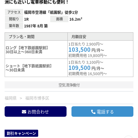
洲にも近いし電車移動にも便利！
アクセス
福岡市空港線「祇園駅」徒歩1分
間取り
1R
面積
16.2m²
築年数
1987年 8月 築
プラン名・期間
月額目安
1日当たり 2,900円～
ロング【地下鉄祗園駅前】
103,500
円/月～
30日以上～360日未満
初期費用他 19,800円～
1日当たり 3,100円～
ショート【地下鉄祇園駅前】
109,500
円/月～
～30日未満
初期費用他 16,500円～
空気清浄機付
福岡県
福岡市博多区
お問合わせ
電話する
割引キャンペーン