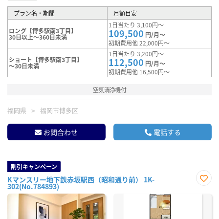
プラン名・期間
月額目安
1日当たり 3,100円～
ロング【博多駅南3丁目】
109,500
円/月～
30日以上～360日未満
初期費用他 22,000円～
1日当たり 3,200円～
ショート【博多駅南3丁目】
112,500
円/月～
～30日未満
初期費用他 16,500円～
空気清浄機付
福岡県
福岡市博多区
お問合わせ
電話する
割引キャンペーン
Kマンスリー地下鉄赤坂駅西（昭和通り前） 1K-
302(No.784893)
お気
に入
り登
録