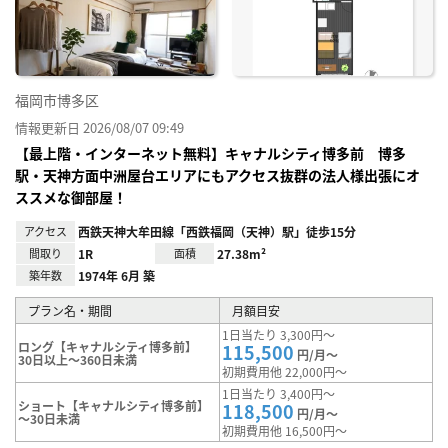
り登
録
福岡市博多区
情報更新日 2026/08/07 09:49
【最上階・インターネット無料】キャナルシティ博多前 博多
駅・天神方面中洲屋台エリアにもアクセス抜群の法人様出張にオ
ススメな御部屋！
アクセス
西鉄天神大牟田線「西鉄福岡（天神）駅」徒歩15分
間取り
1R
面積
27.38m²
築年数
1974年 6月 築
プラン名・期間
月額目安
1日当たり 3,300円～
ロング【キャナルシティ博多前】
115,500
円/月～
30日以上～360日未満
初期費用他 22,000円～
1日当たり 3,400円～
ショート【キャナルシティ博多前】
118,500
円/月～
～30日未満
初期費用他 16,500円～