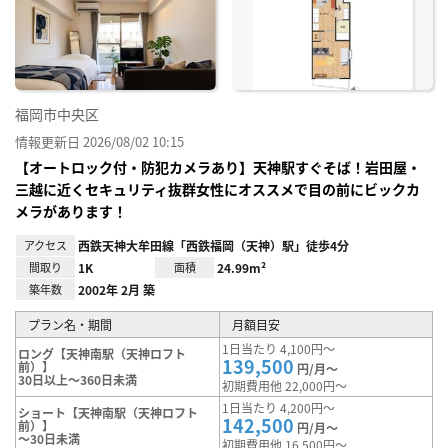
り登
録
福岡市中央区
情報更新日 2026/08/02 10:15
【オートロック付・防犯カメラあり】天神駅すぐそば！岩田屋・
三越に近くセキュリティ抜群女性にオススメで目の前にビックカ
メラがあります！
アクセス
西鉄天神大牟田線「西鉄福岡（天神）駅」徒歩4分
間取り
1K
面積
24.99m²
築年数
2002年 2月 築
プラン名・期間
月額目安
1日当たり 4,100円～
ロング【天神南駅（天神ロフト
139,500
前）】
円/月～
30日以上～360日未満
初期費用他 22,000円～
1日当たり 4,200円～
ショート【天神南駅（天神ロフト
142,500
前）】
円/月～
～30日未満
初期費用他 16,500円～