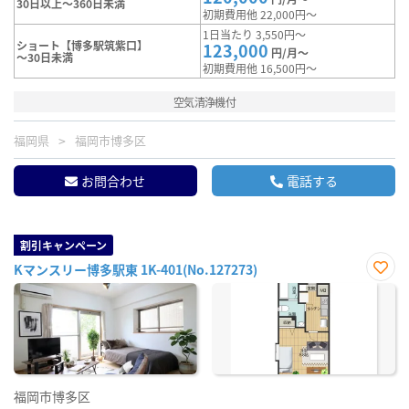
30日以上～360日未満
初期費用他 22,000円～
1日当たり 3,550円～
ショート【博多駅筑紫口】
123,000
円/月～
～30日未満
初期費用他 16,500円～
空気清浄機付
福岡県
福岡市博多区
お問合わせ
電話する
割引キャンペーン
Kマンスリー博多駅東 1K-401(No.127273)
お気
に入
り登
録
福岡市博多区