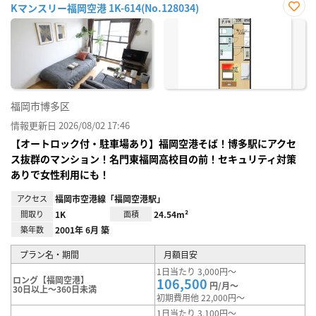
Kマンスリー福岡空港 1K-614(No.128034)
お気
に入
り登
録
福岡市博多区
情報更新日 2026/08/02 17:46
【オートロック付・駐車場あり】福岡空港そば！博多駅にアクセ
ス抜群のマンション！名門東福岡高校目の前！セキュリティ対策
ありで女性利用にも！
アクセス
福岡市空港線「福岡空港駅」
間取り
1K
面積
24.54m²
築年数
2001年 6月 築
プラン名・期間
月額目安
1日当たり 3,000円～
ロング【福岡空港】
106,500
円/月～
30日以上～360日未満
初期費用他 22,000円～
1日当たり 3,100円～