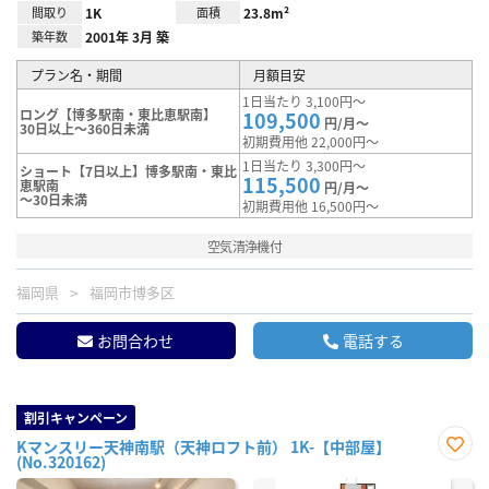
間取り
1K
面積
23.8m²
築年数
2001年 3月 築
プラン名・期間
月額目安
1日当たり 3,100円～
ロング【博多駅南・東比恵駅南】
109,500
円/月～
30日以上～360日未満
初期費用他 22,000円～
1日当たり 3,300円～
ショート【7日以上】博多駅南・東比
115,500
恵駅南
円/月～
～30日未満
初期費用他 16,500円～
空気清浄機付
福岡県
福岡市博多区
お問合わせ
電話する
割引キャンペーン
Kマンスリー天神南駅（天神ロフト前） 1K-【中部屋】
(No.320162)
お気
に入