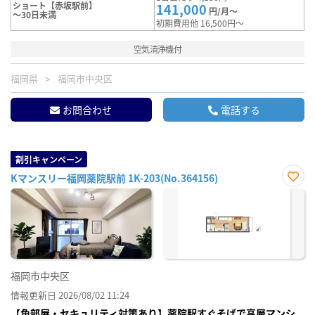
ショート【赤坂駅前】
141,000
円/月～
～30日未満
初期費用他 16,500円～
空気清浄機付
福岡県
福岡市中央区
お問合わせ
電話する
割引キャンペーン
Kマンスリー福岡薬院駅前 1K-203(No.364156)
お気
に入
り登
録
福岡市中央区
情報更新日 2026/08/02 11:24
【角部屋・セキュリティ対策あり】薬院駅すぐそばで高層マンシ