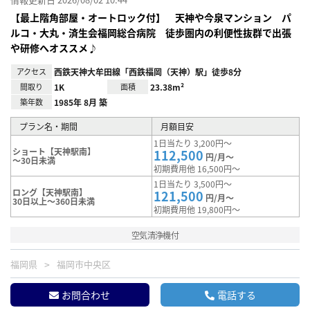
【最上階角部屋・オートロック付】 天神や今泉マンション パ
ルコ・大丸・済生会福岡総合病院 徒歩圏内の利便性抜群で出張
や研修へオススメ♪
アクセス
西鉄天神大牟田線「西鉄福岡（天神）駅」徒歩8分
間取り
1K
面積
23.38m²
築年数
1985年 8月 築
プラン名・期間
月額目安
1日当たり 3,200円～
ショート【天神駅南】
112,500
円/月～
～30日未満
初期費用他 16,500円～
1日当たり 3,500円～
ロング【天神駅南】
121,500
円/月～
30日以上～360日未満
初期費用他 19,800円～
空気清浄機付
福岡県
福岡市中央区
お問合わせ
電話する