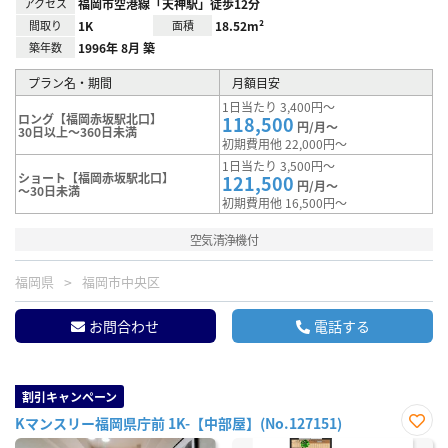
アクセス
福岡市空港線「天神駅」徒歩12分
間取り
1K
面積
18.52m²
築年数
1996年 8月 築
プラン名・期間
月額目安
1日当たり 3,400円～
ロング【福岡赤坂駅北口】
118,500
円/月～
30日以上～360日未満
初期費用他 22,000円～
1日当たり 3,500円～
ショート【福岡赤坂駅北口】
121,500
円/月～
～30日未満
初期費用他 16,500円～
空気清浄機付
福岡県
福岡市中央区
お問合わせ
電話する
割引キャンペーン
Kマンスリー福岡県庁前 1K-【中部屋】(No.127151)
お気