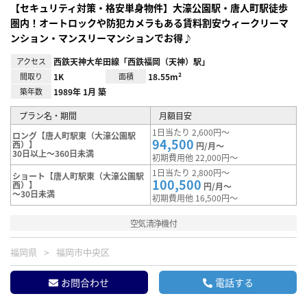
【セキュリティ対策・格安単身物件】大濠公園駅・唐人町駅徒歩
圏内！オートロックや防犯カメラもある賃料割安ウィークリーマ
ンション・マンスリーマンションでお得♪
アクセス
西鉄天神大牟田線「西鉄福岡（天神）駅」
間取り
1K
面積
18.55m²
築年数
1989年 1月 築
プラン名・期間
月額目安
1日当たり 2,600円～
ロング【唐人町駅東（大濠公園駅
94,500
西）】
円/月～
30日以上～360日未満
初期費用他 22,000円～
1日当たり 2,800円～
ショート【唐人町駅東（大濠公園駅
100,500
西）】
円/月～
～30日未満
初期費用他 16,500円～
空気清浄機付
福岡県
福岡市中央区
お問合わせ
電話する