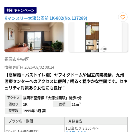
割引キャンペーン
Kマンスリー大濠公園前 1K-802(No.127289)
お気
に入
り登
録
福岡市中央区
情報更新日 2026/08/02 08:14
【高層階・バストイレ別】ヤフオクドームや国立病院機構、九州
医療センターへのアクセスに便利♪明るく穏やかな空間です。セキ
ュリティ対策あり女性にも良好！
アクセス
福岡市空港線「大濠公園駅」徒歩2分
間取り
1K
面積
21m²
築年数
1995年 3月 築
プラン名・期間
月額目安
1日当たり 3,350円～
ロング【大濠公園前】