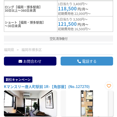
1日当たり 3,400円～
ロング【福岡・博多駅南】
118,500
円/月～
30日以上～360日未満
初期費用他 22,000円～
1日当たり 3,500円～
ショート【福岡・博多駅南】
121,500
円/月～
～30日未満
初期費用他 16,500円～
空気清浄機付
福岡県
福岡市博多区
お問合わせ
電話する
割引キャンペーン
Kマンスリー唐人町駅前 1R-【角部屋】(No.127270)
お気
に入
り登
録