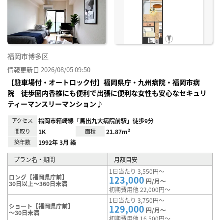
に入
り登
録
福岡市博多区
情報更新日 2026/08/05 09:50
【駐車場付・オートロック付】福岡県庁・九州病院・福岡市病
院 徒歩圏内香椎にも便利で出張に便利な女性も安心なセキュリ
ティーマンスリーマンション♪
アクセス
福岡市箱崎線「馬出九大病院前駅」徒歩9分
間取り
1K
面積
21.87m²
築年数
1992年 3月 築
プラン名・期間
月額目安
1日当たり 3,550円～
ロング【福岡県庁前】
123,000
円/月～
30日以上～360日未満
初期費用他 22,000円～
1日当たり 3,750円～
ショート【福岡県庁前】
129,000
円/月～
～30日未満
初期費用他 16,500円～