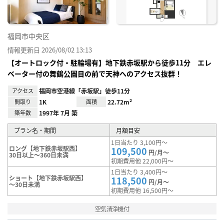
福岡市中央区
情報更新日 2026/08/02 13:13
【オートロック付・駐輪場有】地下鉄赤坂駅から徒歩11分 エレ
ベーター付の舞鶴公園目の前で天神へのアクセス抜群！
アクセス
福岡市空港線「赤坂駅」徒歩11分
間取り
1K
面積
22.72m²
築年数
1997年 7月 築
プラン名・期間
月額目安
1日当たり 3,100円～
ロング【地下鉄赤坂駅西】
109,500
円/月～
30日以上～360日未満
初期費用他 22,000円～
1日当たり 3,400円～
ショート【地下鉄赤坂駅西】
118,500
円/月～
～30日未満
初期費用他 16,500円～
空気清浄機付