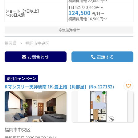
初期費用他 22,000円～
1日当たり 3,600円～
ショート【7日以上】
124,500
円/月～
～30日未満
初期費用他 16,500円～
空気清浄機付
福岡県
福岡市中央区
お問合わせ
電話する
割引キャンペーン
Kマンスリー天神駅南 1K-最上階【角部屋】(No.127152)
お気
に入
り登
録
福岡市中央区
情報更新日 2026/08/02 10:44