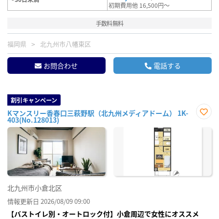
初期費用他 16,500円～
手数料無料
福岡県
北九州市八幡東区
お問合わせ
電話する
割引キャンペーン
Kマンスリー香春口三萩野駅（北九州メディアドーム） 1K-
403(No.128013)
お気
に入
り登
録
北九州市小倉北区
情報更新日 2026/08/09 09:00
【バストイレ別・オートロック付】小倉周辺で女性にオススメ