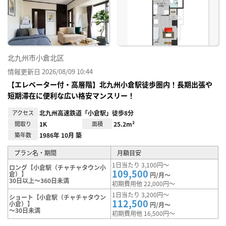
り登
録
北九州市小倉北区
情報更新日 2026/08/09 10:44
【エレベーター付・高層階】北九州小倉駅徒歩圏内！長期出張や
短期滞在に便利な広い格安マンスリー！
アクセス
北九州高速鉄道「小倉駅」徒歩8分
間取り
1K
面積
25.2m²
築年数
1986年 10月 築
プラン名・期間
月額目安
1日当たり 3,100円～
ロング【小倉駅（チャチャタウン小
109,500
倉）】
円/月～
30日以上～360日未満
初期費用他 22,000円～
1日当たり 3,200円～
ショート【小倉駅（チャチャタウン
112,500
小倉）】
円/月～
～30日未満
初期費用他 16,500円～