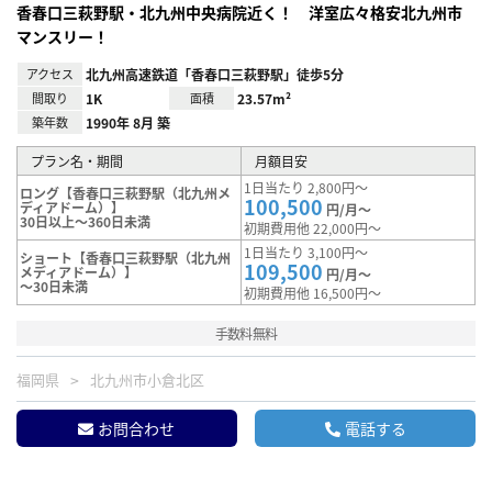
香春口三萩野駅・北九州中央病院近く！ 洋室広々格安北九州市
マンスリー！
アクセス
北九州高速鉄道「香春口三萩野駅」徒歩5分
間取り
1K
面積
23.57m²
築年数
1990年 8月 築
プラン名・期間
月額目安
1日当たり 2,800円～
ロング【香春口三萩野駅（北九州メ
100,500
ディアドーム）】
円/月～
30日以上～360日未満
初期費用他 22,000円～
1日当たり 3,100円～
ショート【香春口三萩野駅（北九州
109,500
メディアドーム）】
円/月～
～30日未満
初期費用他 16,500円～
手数料無料
福岡県
北九州市小倉北区
お問合わせ
電話する