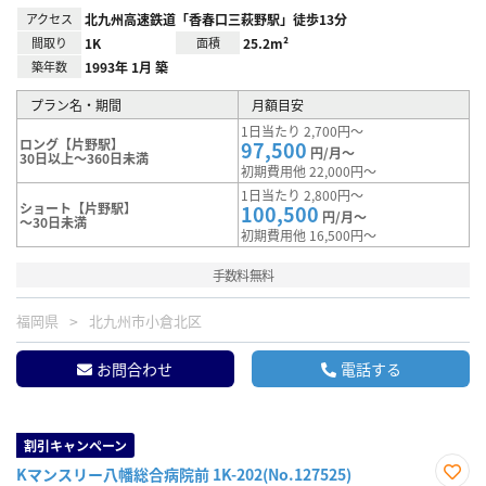
アクセス
北九州高速鉄道「香春口三萩野駅」徒歩13分
間取り
1K
面積
25.2m²
築年数
1993年 1月 築
プラン名・期間
月額目安
1日当たり 2,700円～
ロング【片野駅】
97,500
円/月～
30日以上～360日未満
初期費用他 22,000円～
1日当たり 2,800円～
ショート【片野駅】
100,500
円/月～
～30日未満
初期費用他 16,500円～
手数料無料
福岡県
北九州市小倉北区
お問合わせ
電話する
割引キャンペーン
Kマンスリー八幡総合病院前 1K-202(No.127525)