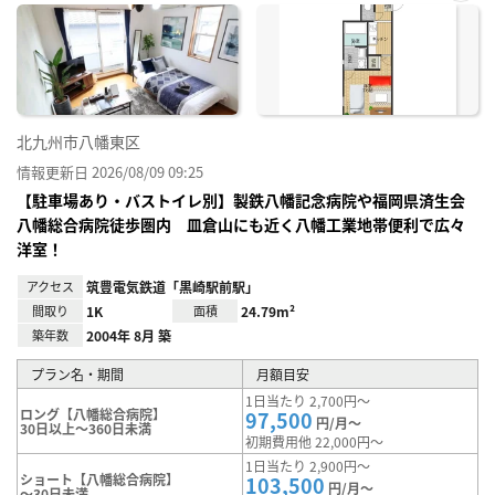
お気
に入
り登
録
北九州市八幡東区
情報更新日 2026/08/09 09:25
【駐車場あり・バストイレ別】製鉄八幡記念病院や福岡県済生会
八幡総合病院徒歩圏内 皿倉山にも近く八幡工業地帯便利で広々
洋室！
アクセス
筑豊電気鉄道「黒崎駅前駅」
間取り
1K
面積
24.79m²
築年数
2004年 8月 築
プラン名・期間
月額目安
1日当たり 2,700円～
ロング【八幡総合病院】
97,500
円/月～
30日以上～360日未満
初期費用他 22,000円～
1日当たり 2,900円～
ショート【八幡総合病院】
103,500
円/月～
～30日未満