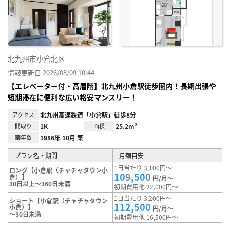
り登
録
北九州市小倉北区
情報更新日 2026/08/09 10:44
【エレベーター付・高層階】北九州小倉駅徒歩圏内！長期出張や
短期滞在に便利な広い格安マンスリー！
アクセス
北九州高速鉄道「小倉駅」徒歩8分
間取り
1K
面積
25.2m²
築年数
1986年 10月 築
プラン名・期間
月額目安
1日当たり 3,100円～
ロング【小倉駅（チャチャタウン小
109,500
倉）】
円/月～
30日以上～360日未満
初期費用他 22,000円～
1日当たり 3,200円～
ショート【小倉駅（チャチャタウン
112,500
小倉）】
円/月～
～30日未満
初期費用他 16,500円～