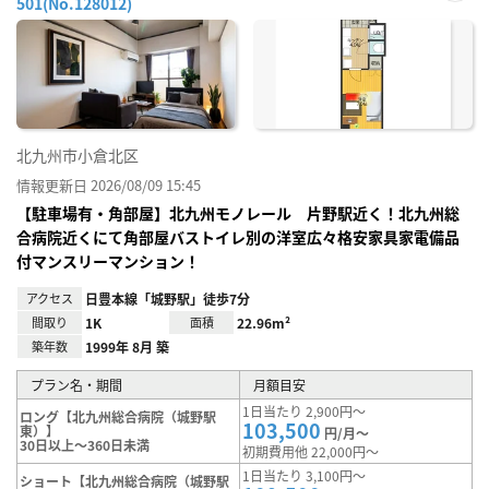
501(No.128012)
お気
に入
り登
録
北九州市小倉北区
情報更新日 2026/08/09 15:45
【駐車場有・角部屋】北九州モノレール 片野駅近く！北九州総
合病院近くにて角部屋バストイレ別の洋室広々格安家具家電備品
付マンスリーマンション！
アクセス
日豊本線「城野駅」徒歩7分
間取り
1K
面積
22.96m²
築年数
1999年 8月 築
プラン名・期間
月額目安
1日当たり 2,900円～
ロング【北九州総合病院（城野駅
103,500
東）】
円/月～
30日以上～360日未満
初期費用他 22,000円～
1日当たり 3,100円～
ショート【北九州総合病院（城野駅