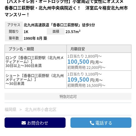
【バストイレ別・オートロック付】小倉周辺で女性にオススメ
香春口三萩野駅・北九州中央病院近く！ 洋室広々格安北九州市
マンスリー！
アクセス
北九州高速鉄道「香春口三萩野駅」徒歩5分
間取り
1K
面積
23.57m²
築年数
1990年 8月 築
プラン名・期間
月額目安
1日当たり 2,800円～
ロング【香春口三萩野駅（北九州メ
100,500
ディアドーム）】
円/月～
30日以上～360日未満
初期費用他 22,000円～
1日当たり 3,100円～
ショート【香春口三萩野駅（北九州
109,500
メディアドーム）】
円/月～
～30日未満
初期費用他 16,500円～
特急対応可
福岡県
北九州市小倉北区
お問合わせ
電話する