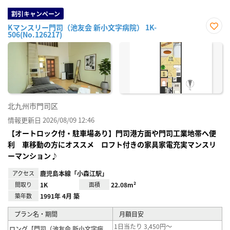
割引キャンペーン
Kマンスリー門司（池友会 新小文字病院） 1K-
506(No.126217)
お気
に入
り登
録
北九州市門司区
情報更新日 2026/08/09 12:46
【オートロック付・駐車場あり】門司港方面や門司工業地帯へ便
利 車移動の方にオススメ ロフト付きの家具家電充実マンスリ
ーマンション♪
アクセス
鹿児島本線「小森江駅」
間取り
1K
面積
22.08m²
築年数
1991年 4月 築
プラン名・期間
月額目安
1日当たり 3,450円～
ロング【門司（池友会 新小文字病