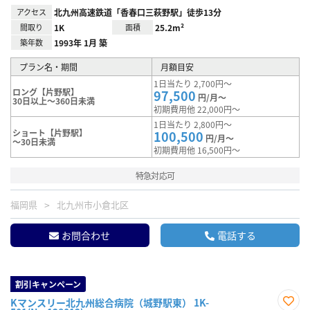
アクセス
北九州高速鉄道「香春口三萩野駅」徒歩13分
間取り
1K
面積
25.2m²
築年数
1993年 1月 築
プラン名・期間
月額目安
1日当たり 2,700円～
ロング【片野駅】
97,500
円/月～
30日以上～360日未満
初期費用他 22,000円～
1日当たり 2,800円～
ショート【片野駅】
100,500
円/月～
～30日未満
初期費用他 16,500円～
特急対応可
福岡県
北九州市小倉北区
お問合わせ
電話する
割引キャンペーン
Kマンスリー北九州総合病院（城野駅東） 1K-