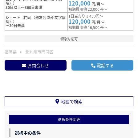
120,000
院）】
円/月～
30日以上～360日未満
初期費用他 22,000円～
1日当たり 3,450円～
ショート【門司（池友会 新小文字病
120,000
院）】
円/月～
～30日未満
初期費用他 16,500円～
特急対応可
福岡県
北九州市門司区
お問合わせ
電話する
地図で検索
選択条件変更
選択中の条件