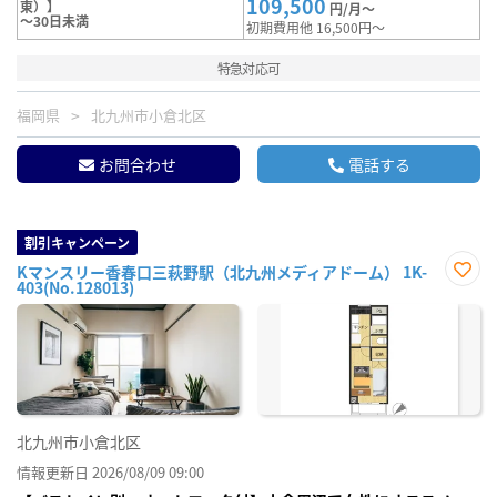
109,500
東）】
円/月～
～30日未満
初期費用他 16,500円～
特急対応可
福岡県
北九州市小倉北区
お問合わせ
電話する
割引キャンペーン
Kマンスリー香春口三萩野駅（北九州メディアドーム） 1K-
403(No.128013)
お気
に入
り登
録
北九州市小倉北区
情報更新日 2026/08/09 09:00