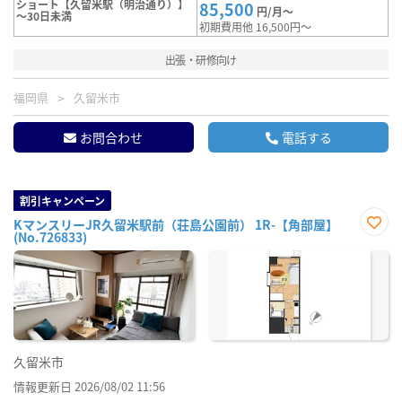
ショート【久留米駅（明治通り）】
85,500
円/月～
～30日未満
初期費用他 16,500円～
出張・研修向け
福岡県
久留米市
お問合わせ
電話する
割引キャンペーン
KマンスリーJR久留米駅前（荘島公園前） 1R-【角部屋】
(No.726833)
お気
に入
り登
録
久留米市
情報更新日 2026/08/02 11:56