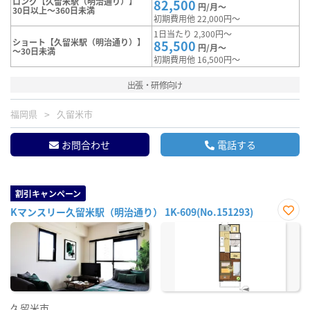
ロング【久留米駅（明治通り）】
82,500
円/月～
30日以上～360日未満
初期費用他 22,000円～
1日当たり 2,300円～
ショート【久留米駅（明治通り）】
85,500
円/月～
～30日未満
初期費用他 16,500円～
出張・研修向け
福岡県
久留米市
お問合わせ
電話する
割引キャンペーン
Kマンスリー久留米駅（明治通り） 1K-609(No.151293)
お気
に入
り登
録
久留米市