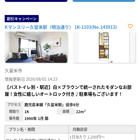
割引キャンペーン
Kマンスリー久留米駅（明治通り） 1K-1103(No.143913)
お気
に入
り登
録
久留米市
情報更新日 2026/08/02 14:23
【バストイレ別・駅近】白×ブラウンで統一されたモダンなお部
屋！女性に嬉しいオートロック付き♪駐車場もございます！
アクセス
鹿児島本線「久留米駅」徒歩8分
間取り
1K
面積
22m²
築年数
1990年 1月 築
プラン名・期間
月額目安
1日当たり 2,200円～