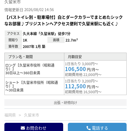
久留米市
情報更新日 2026/08/02 14:56
【バストイレ別・駐車場付】白とダークカラーでまとめたシック
なお部屋♪ブリジストンへアクセス便利で久留米駅にも近く♪
アクセス
久大本線「久留米駅」徒歩7分
間取り
1K
面積
22.7m²
築年数
2007年 1月 築
プラン名・期間
月額目安
1日当たり 3,000円～
ロング【久留米市役所（昭和通
106,500
り）】
円/月～
30日以上～360日未満
初期費用他 22,000円～
1日当たり 3,200円～
ショート【久留米市役所（昭和通
112,500
り）】
円/月～
～30日未満
初期費用他 16,500円～
出張・研修向け
福岡県
久留米市
お問合わせ
電話する