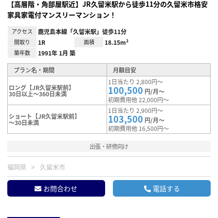
【高層階・角部屋駅近】JR久留米駅から徒歩11分の久留米市格安
家具家電付マンスリーマンション！
アクセス
鹿児島本線「久留米駅」徒歩11分
間取り
1R
面積
18.15m²
築年数
1991年 1月 築
プラン名・期間
月額目安
1日当たり 2,800円～
ロング【JR久留米駅前】
100,500
円/月～
30日以上～360日未満
初期費用他 22,000円～
1日当たり 2,900円～
ショート【JR久留米駅前】
103,500
円/月～
～30日未満
初期費用他 16,500円～
出張・研修向け
福岡県
久留米市
お問合わせ
電話する