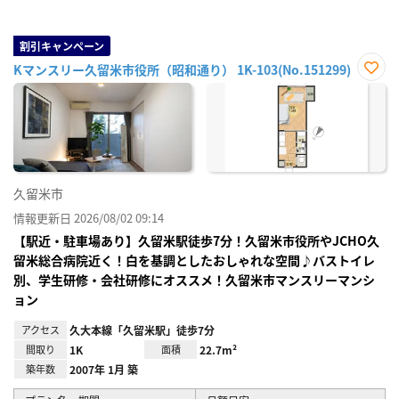
割引キャンペーン
Kマンスリー久留米市役所（昭和通り） 1K-103(No.151299)
お気
に入
り登
録
久留米市
情報更新日 2026/08/02 09:14
【駅近・駐車場あり】久留米駅徒歩7分！久留米市役所やJCHO久
留米総合病院近く！白を基調としたおしゃれな空間♪バストイレ
別、学生研修・会社研修にオススメ！久留米市マンスリーマンシ
ョン
アクセス
久大本線「久留米駅」徒歩7分
間取り
1K
面積
22.7m²
築年数
2007年 1月 築