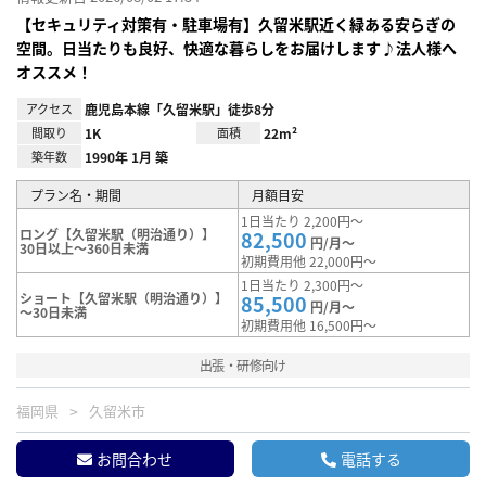
【セキュリティ対策有・駐車場有】久留米駅近く緑ある安らぎの
空間。日当たりも良好、快適な暮らしをお届けします♪法人様へ
オススメ！
アクセス
鹿児島本線「久留米駅」徒歩8分
間取り
1K
面積
22m²
築年数
1990年 1月 築
プラン名・期間
月額目安
1日当たり 2,200円～
ロング【久留米駅（明治通り）】
82,500
円/月～
30日以上～360日未満
初期費用他 22,000円～
1日当たり 2,300円～
ショート【久留米駅（明治通り）】
85,500
円/月～
～30日未満
初期費用他 16,500円～
出張・研修向け
福岡県
久留米市
お問合わせ
電話する