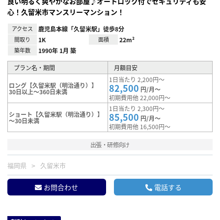
良い明るく爽やかなお部屋♪オートロック付でセキュリティも安
心！久留米市マンスリーマンション！
アクセス
鹿児島本線「久留米駅」徒歩8分
間取り
1K
面積
22m²
築年数
1990年 1月 築
プラン名・期間
月額目安
1日当たり 2,200円～
ロング【久留米駅（明治通り）】
82,500
円/月～
30日以上～360日未満
初期費用他 22,000円～
1日当たり 2,300円～
ショート【久留米駅（明治通り）】
85,500
円/月～
～30日未満
初期費用他 16,500円～
出張・研修向け
福岡県
久留米市
お問合わせ
電話する