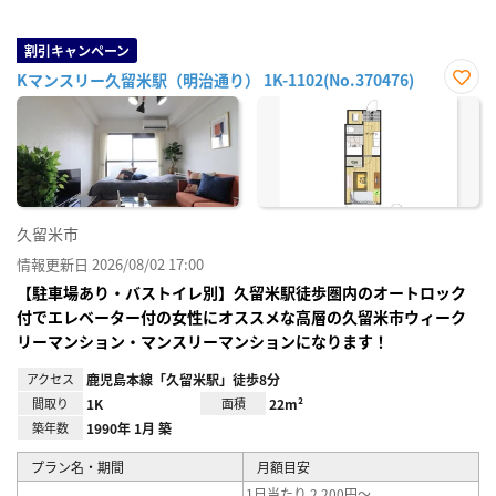
割引キャンペーン
Kマンスリー久留米駅（明治通り） 1K-1102(No.370476)
お気
に入
り登
録
久留米市
情報更新日 2026/08/02 17:00
【駐車場あり・バストイレ別】久留米駅徒歩圏内のオートロック
付でエレベーター付の女性にオススメな高層の久留米市ウィーク
リーマンション・マンスリーマンションになります！
アクセス
鹿児島本線「久留米駅」徒歩8分
間取り
1K
面積
22m²
築年数
1990年 1月 築
プラン名・期間
月額目安
1日当たり 2,200円～