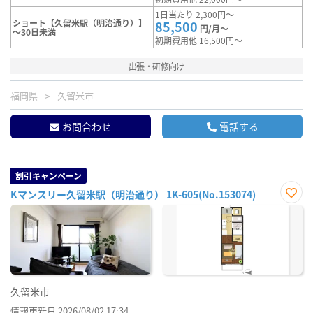
1日当たり 2,300円～
ショート【久留米駅（明治通り）】
85,500
円/月～
～30日未満
初期費用他 16,500円～
出張・研修向け
福岡県
久留米市
お問合わせ
電話する
割引キャンペーン
Kマンスリー久留米駅（明治通り） 1K-605(No.153074)
お気
に入
り登
録
久留米市
情報更新日 2026/08/02 17:34