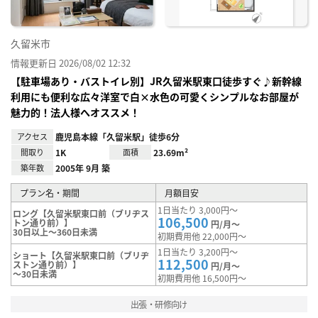
久留米市
情報更新日 2026/08/02 12:32
【駐車場あり・バストイレ別】JR久留米駅東口徒歩すぐ♪新幹線
利用にも便利な広々洋室で白×水色の可愛くシンプルなお部屋が
魅力的！法人様へオススメ！
アクセス
鹿児島本線「久留米駅」徒歩6分
間取り
1K
面積
23.69m²
築年数
2005年 9月 築
プラン名・期間
月額目安
1日当たり 3,000円～
ロング【久留米駅東口前（ブリヂス
106,500
トン通り前）】
円/月～
30日以上～360日未満
初期費用他 22,000円～
1日当たり 3,200円～
ショート【久留米駅東口前（ブリヂ
112,500
ストン通り前）】
円/月～
～30日未満
初期費用他 16,500円～
出張・研修向け