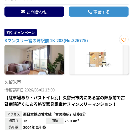
お問合わせ
電話する
割引キャンペーン
Kマンスリー宮の陣駅前 1K-203(No.326775)
お気
に入
り登
録
久留米市
情報更新日 2026/08/02 13:00
【駐車場あり・バストイレ別】久留米市内にある宮の陣駅前で古
賀病院近くにある格安家具家電付きマンスリーマンション！
アクセス
西日本鉄道甘木線「宮の陣駅」徒歩5分
間取り
1K
面積
25.93m²
築年数
2004年 3月 築