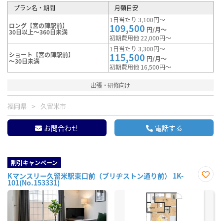
プラン名・期間
月額目安
1日当たり 3,100円～
ロング【宮の陣駅前】
109,500
円/月～
30日以上～360日未満
初期費用他 22,000円～
1日当たり 3,300円～
ショート【宮の陣駅前】
115,500
円/月～
～30日未満
初期費用他 16,500円～
出張・研修向け
福岡県
久留米市
お問合わせ
電話する
割引キャンペーン
Kマンスリー久留米駅東口前（ブリヂストン通り前） 1K-
101(No.153331)
お気
に入
り登
録