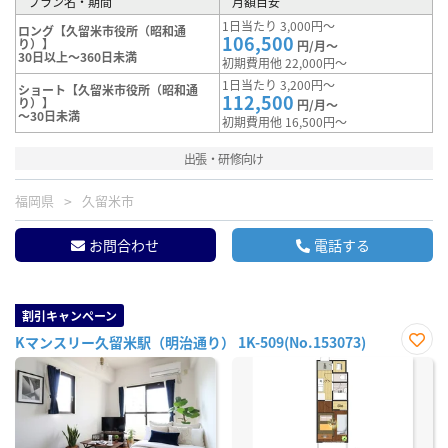
プラン名・期間
月額目安
1日当たり 3,000円～
ロング【久留米市役所（昭和通
106,500
り）】
円/月～
30日以上～360日未満
初期費用他 22,000円～
1日当たり 3,200円～
ショート【久留米市役所（昭和通
112,500
り）】
円/月～
～30日未満
初期費用他 16,500円～
出張・研修向け
福岡県
久留米市
お問合わせ
電話する
割引キャンペーン
Kマンスリー久留米駅（明治通り） 1K-509(No.153073)
お気
に入
り登
録