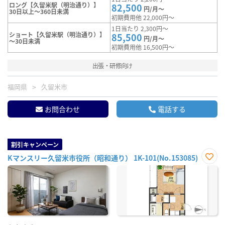
ロング【久留米駅（明治通り）】
82,500
円/月～
30日以上～360日未満
初期費用他 22,000円～
1日当たり 2,300円～
ショート【久留米駅（明治通り）】
85,500
円/月～
～30日未満
初期費用他 16,500円～
出張・研修向け
福岡県
久留米市
お問合わせ
電話する
割引キャンペーン
Kマンスリー久留米市役所（昭和通り） 1K-101(No.153085)
お気
に入
り登
録