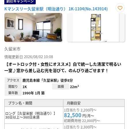
割引キャンペーン
Kマンスリー久留米駅（明治通り） 1K-1104(No.143914)
お気
に入
り登
録
久留米市
情報更新日 2026/08/02 10:08
【オートロック付・女性にオススメ】白で統一した清潔で明るい
一室♪窓から差し込む光を浴びて、のんびり過ごせます！
アクセス
鹿児島本線「久留米駅」徒歩8分
間取り
1K
面積
22m²
築年数
1990年 1月 築
プラン名・期間
月額目安
1日当たり 2,200円～
ロング【久留米駅（明治通り）】
82,500
円/月～
30日以上～360日未満
初期費用他 22,000円～
1日当たり 2,300円～