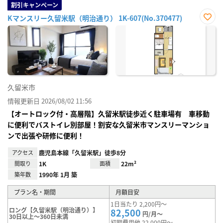
割引キャンペーン
Kマンスリー久留米駅（明治通り） 1K-607(No.370477)
お気
に入
り登
録
久留米市
情報更新日 2026/08/02 11:56
【オートロック付・高層階】久留米駅徒歩近く駐車場有 車移動
に便利でバストイレ別部屋！割安な久留米市マンスリーマンショ
ンで出張や研修に便利！
アクセス
鹿児島本線「久留米駅」徒歩8分
間取り
1K
面積
22m²
築年数
1990年 1月 築
プラン名・期間
月額目安
1日当たり 2,200円～
ロング【久留米駅（明治通り）】
82,500
円/月～
30日以上～360日未満
初期費用他 22,000円～