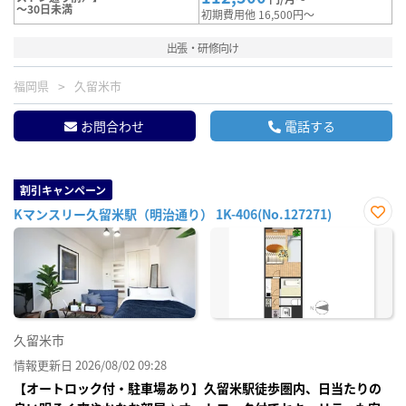
～30日未満
初期費用他 16,500円～
出張・研修向け
福岡県
久留米市
お問合わせ
電話する
割引キャンペーン
Kマンスリー久留米駅（明治通り） 1K-406(No.127271)
お気
に入
り登
録
久留米市
情報更新日 2026/08/02 09:28
【オートロック付・駐車場あり】久留米駅徒歩圏内、日当たりの