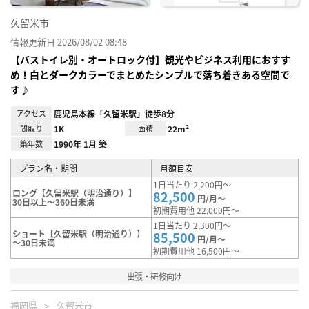
久留米市
情報更新日 2026/08/02 08:48
【バストイレ別・オートロック付】観光やビジネス利用におすす
め！白とダークカラーでまとめたシンプルで落ち着きある空間で
す♪
アクセス
鹿児島本線「久留米駅」徒歩8分
間取り
1K
面積
22m²
築年数
1990年 1月 築
プラン名・期間
月額目安
1日当たり 2,200円～
ロング【久留米駅（明治通り）】
82,500
円/月～
30日以上～360日未満
初期費用他 22,000円～
1日当たり 2,300円～
ショート【久留米駅（明治通り）】
85,500
円/月～
～30日未満
初期費用他 16,500円～
出張・研修向け
福岡県
久留米市