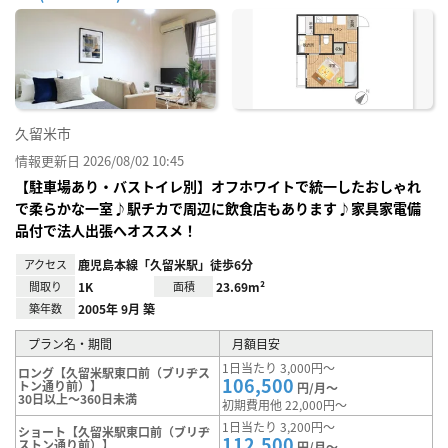
お気
に入
り登
録
久留米市
情報更新日 2026/08/02 10:45
【駐車場あり・バストイレ別】オフホワイトで統一したおしゃれ
で柔らかな一室♪駅チカで周辺に飲食店もあります♪家具家電備
品付で法人出張へオススメ！
アクセス
鹿児島本線「久留米駅」徒歩6分
間取り
1K
面積
23.69m²
築年数
2005年 9月 築
プラン名・期間
月額目安
1日当たり 3,000円～
ロング【久留米駅東口前（ブリヂス
106,500
トン通り前）】
円/月～
30日以上～360日未満
初期費用他 22,000円～
1日当たり 3,200円～
ショート【久留米駅東口前（ブリヂ
112,500
ストン通り前）】
円/月～