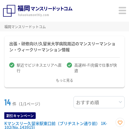
福岡マンスリードットコム
出張・研修向け/久留米大学病院周辺のマンスリーマンショ
ン・ウィークリーマンション情報
駅近でビジネスエリアへ直
高速Wi-Fi完備で仕事が快
行
適
もっと見る
14
件（1/1ページ）
割引キャンペーン
Kマンスリー久留米駅東口前（ブリヂストン通り前） 1K-
102(No.143915)