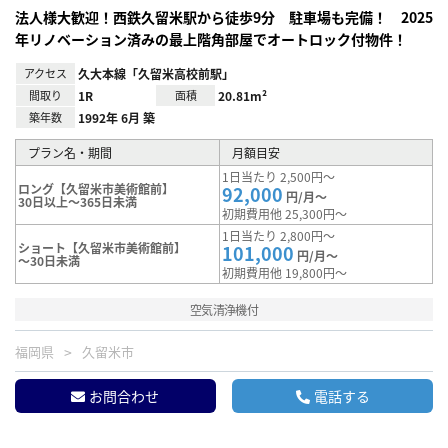
法人様大歓迎！西鉄久留米駅から徒歩9分 駐車場も完備！ 2025
年リノベーション済みの最上階角部屋でオートロック付物件！
アクセス
久大本線「久留米高校前駅」
間取り
1R
面積
20.81m²
築年数
1992年 6月 築
プラン名・期間
月額目安
1日当たり 2,500円～
ロング【久留米市美術館前】
92,000
円/月～
30日以上～365日未満
初期費用他 25,300円～
1日当たり 2,800円～
ショート【久留米市美術館前】
101,000
円/月～
～30日未満
初期費用他 19,800円～
空気清浄機付
福岡県
久留米市
お問合わせ
電話する