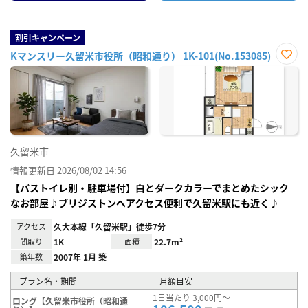
割引キャンペーン
Kマンスリー久留米市役所（昭和通り） 1K-101(No.153085)
お気
に入
り登
録
久留米市
情報更新日 2026/08/02 14:56
【バストイレ別・駐車場付】白とダークカラーでまとめたシック
なお部屋♪ブリジストンへアクセス便利で久留米駅にも近く♪
アクセス
久大本線「久留米駅」徒歩7分
間取り
1K
面積
22.7m²
築年数
2007年 1月 築
プラン名・期間
月額目安
1日当たり 3,000円～
ロング【久留米市役所（昭和通