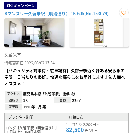
割引キャンペーン
Kマンスリー久留米駅（明治通り） 1K-605(No.153074)
お気
に入
り登
録
久留米市
情報更新日 2026/08/02 17:34
【セキュリティ対策有・駐車場有】久留米駅近く緑ある安らぎの
空間。日当たりも良好、快適な暮らしをお届けします♪法人様へ
オススメ！
アクセス
鹿児島本線「久留米駅」徒歩8分
間取り
1K
面積
22m²
築年数
1990年 1月 築
プラン名・期間
月額目安
1日当たり 2,200円～
ロング【久留米駅（明治通り）】
82,500
円/月～
30日以上～360日未満