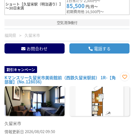
1日当たり 2,300円～
ショート【久留米駅（明治通り）】
85,500
円/月～
～30日未満
初期費用他 16,500円～
空気清浄機付
福岡県
久留米市
お問合わせ
電話する
割引キャンペーン
Kマンスリー久留米市美術館前（西鉄久留米駅前） 1R-【角
部屋】(No.128036)
お気
に入
り登
録
久留米市
情報更新日 2026/08/02 09:50