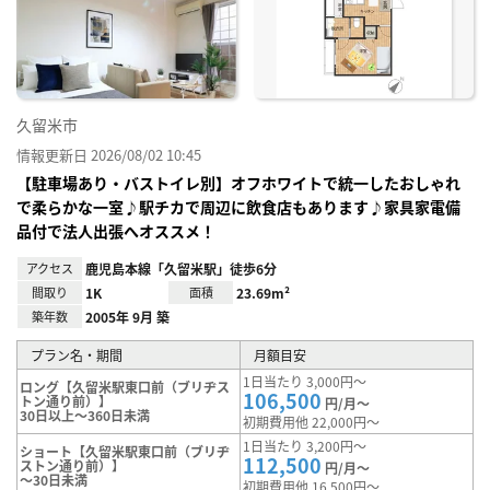
り登
録
久留米市
情報更新日 2026/08/02 10:45
【駐車場あり・バストイレ別】オフホワイトで統一したおしゃれ
で柔らかな一室♪駅チカで周辺に飲食店もあります♪家具家電備
品付で法人出張へオススメ！
アクセス
鹿児島本線「久留米駅」徒歩6分
間取り
1K
面積
23.69m²
築年数
2005年 9月 築
プラン名・期間
月額目安
1日当たり 3,000円～
ロング【久留米駅東口前（ブリヂス
106,500
トン通り前）】
円/月～
30日以上～360日未満
初期費用他 22,000円～
1日当たり 3,200円～
ショート【久留米駅東口前（ブリヂ
112,500
ストン通り前）】
円/月～
～30日未満
初期費用他 16,500円～