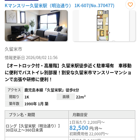
Kマンスリー久留米駅（明治通り） 1K-607(No.370477)
お気
に入
り登
録
久留米市
情報更新日 2026/08/02 11:56
【オートロック付・高層階】久留米駅徒歩近く駐車場有 車移動
に便利でバストイレ別部屋！割安な久留米市マンスリーマンショ
ンで出張や研修に便利！
アクセス
鹿児島本線「久留米駅」徒歩8分
間取り
1K
面積
22m²
築年数
1990年 1月 築
プラン名・期間
月額目安
1日当たり 2,200円～
ロング【久留米駅（明治通り）】
82,500
円/月～
30日以上～360日未満
初期費用他 22,000円～