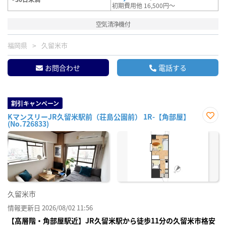
初期費用他 16,500円～
空気清浄機付
福岡県
久留米市
お問合わせ
電話する
割引キャンペーン
KマンスリーJR久留米駅前（荘島公園前） 1R-【角部屋】
(No.726833)
お気
に入
り登
録
久留米市
情報更新日 2026/08/02 11:56
【高層階・角部屋駅近】JR久留米駅から徒歩11分の久留米市格安