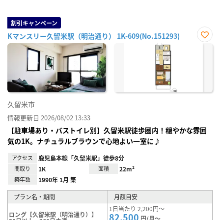
割引キャンペーン
Kマンスリー久留米駅（明治通り） 1K-609(No.151293)
お気
に入
り登
録
久留米市
情報更新日 2026/08/02 13:33
【駐車場あり・バストイレ別】久留米駅徒歩圏内！穏やかな雰囲
気の1K。ナチュラルブラウンで心地よい一室に♪
アクセス
鹿児島本線「久留米駅」徒歩8分
間取り
1K
面積
22m²
築年数
1990年 1月 築
プラン名・期間
月額目安
1日当たり 2,200円～
ロング【久留米駅（明治通り）】
82,500
円/月～