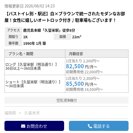
情報更新日 2026/08/02 14:23
【バストイレ別・駅近】白×ブラウンで統一されたモダンなお部
屋！女性に嬉しいオートロック付き♪駐車場もございます！
アクセス
鹿児島本線「久留米駅」徒歩8分
間取り
1K
面積
22m²
築年数
1990年 1月 築
プラン名・期間
月額目安
1日当たり 2,200円～
ロング【久留米駅（明治通り）】
82,500
円/月～
30日以上～360日未満
初期費用他 22,000円～
1日当たり 2,300円～
ショート【久留米駅（明治通り）】
85,500
円/月～
～30日未満
初期費用他 16,500円～
空気清浄機付
福岡県
久留米市
お問合わせ
電話する