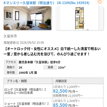
Kマンスリー久留米駅（明治通り） 1K-1104(No.143914)
お気
に入
り登
録
久留米市
情報更新日 2026/08/02 10:08
【オートロック付・女性にオススメ】白で統一した清潔で明るい
一室♪窓から差し込む光を浴びて、のんびり過ごせます！
アクセス
鹿児島本線「久留米駅」徒歩8分
間取り
1K
面積
22m²
築年数
1990年 1月 築
プラン名・期間
月額目安
1日当たり 2,200円～
ロング【久留米駅（明治通り）】
82,500
円/月～
30日以上～360日未満
初期費用他 22,000円～
1日当たり 2,300円～
ショート【久留米駅（明治通り）】
85,500
円/月～
～30日未満