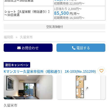
30日以上～360日未満
初期費用他 22,000円～
1日当たり 2,300円～
ショート【久留米駅（明治通り）】
85,500
円/月～
～30日未満
初期費用他 16,500円～
空気清浄機付
福岡県
久留米市
お問合わせ
電話する
割引キャンペーン
Kマンスリー久留米市役所（昭和通り） 1K-103(No.151299)
お気
に入
り登
録
久留米市