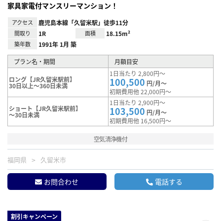
家具家電付マンスリーマンション！
アクセス
鹿児島本線「久留米駅」徒歩11分
間取り
1R
面積
18.15m²
築年数
1991年 1月 築
プラン名・期間
月額目安
1日当たり 2,800円～
ロング【JR久留米駅前】
100,500
円/月～
30日以上～360日未満
初期費用他 22,000円～
1日当たり 2,900円～
ショート【JR久留米駅前】
103,500
円/月～
～30日未満
初期費用他 16,500円～
空気清浄機付
福岡県
久留米市
お問合わせ
電話する
割引キャンペーン