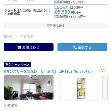
初期費用他 22,000円～
1日当たり 2,300円～
ショート【久留米駅（明治通り）】
85,500
円/月～
～30日未満
初期費用他 16,500円～
空気清浄機付
福岡県
久留米市
お問合わせ
電話する
割引キャンペーン
Kマンスリー久留米駅（明治通り） 1K-1102(No.370476)
お気
に入
り登
録
久留米市