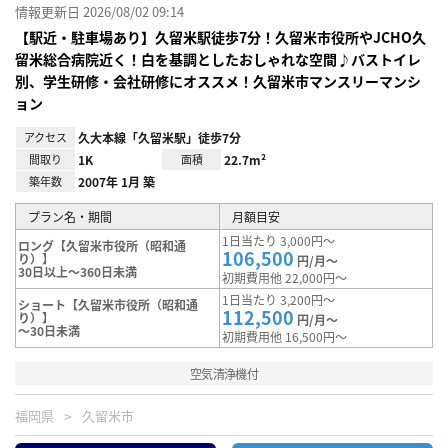
情報更新日 2026/08/02 09:14
【駅近・駐車場あり】久留米駅徒歩7分！久留米市役所やJCHO久
留米総合病院近く！白を基調としたおしゃれな空間♪バストイレ
別、学生研修・会社研修にオススメ！久留米市マンスリーマンシ
ョン
アクセス
久大本線「久留米駅」徒歩7分
間取り
1K
面積
22.7m²
築年数
2007年 1月 築
プラン名・期間
月額目安
1日当たり 3,000円～
ロング【久留米市役所（昭和通
106,500
り）】
円/月～
30日以上～360日未満
初期費用他 22,000円～
1日当たり 3,200円～
ショート【久留米市役所（昭和通
112,500
り）】
円/月～
～30日未満
初期費用他 16,500円～
空気清浄機付
福岡県
久留米市