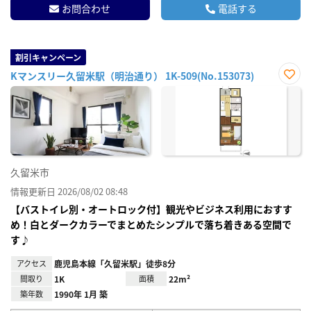
お問合わせ
電話する
割引キャンペーン
Kマンスリー久留米駅（明治通り） 1K-509(No.153073)
お気
に入
り登
録
久留米市
情報更新日 2026/08/02 08:48
【バストイレ別・オートロック付】観光やビジネス利用におすす
め！白とダークカラーでまとめたシンプルで落ち着きある空間で
す♪
アクセス
鹿児島本線「久留米駅」徒歩8分
間取り
1K
面積
22m²
築年数
1990年 1月 築