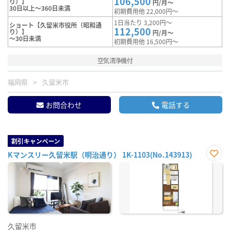
106,500
り）】
円/月～
30日以上～360日未満
初期費用他 22,000円～
1日当たり 3,200円～
ショート【久留米市役所（昭和通
112,500
り）】
円/月～
～30日未満
初期費用他 16,500円～
空気清浄機付
福岡県
久留米市
お問合わせ
電話する
割引キャンペーン
Kマンスリー久留米駅（明治通り） 1K-1103(No.143913)
お気
に入
り登
録
久留米市