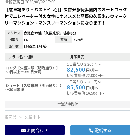
情報更新日 2026/08/02 17:00
【駐車場あり・バストイレ別】久留米駅徒歩圏内のオートロック
付でエレベーター付の女性にオススメな高層の久留米市ウィーク
リーマンション・マンスリーマンションになります！
アクセス
鹿児島本線「久留米駅」徒歩8分
間取り
1K
面積
22m²
築年数
1990年 1月 築
プラン名・期間
月額目安
1日当たり 2,200円～
ロング【久留米駅（明治通り）】
82,500
円/月～
30日以上～360日未満
初期費用他 22,000円～
1日当たり 2,300円～
ショート【久留米駅（明治通り）】
85,500
円/月～
～30日未満
初期費用他 16,500円～
空気清浄機付
福岡県
久留米市
お問合わせ
電話する