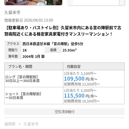
久留米市
情報更新日 2026/08/02 13:00
【駐車場あり・バストイレ別】久留米市内にある宮の陣駅前で古
賀病院近くにある格安家具家電付きマンスリーマンション！
アクセス
西日本鉄道甘木線「宮の陣駅」徒歩5分
間取り
1K
面積
25.93m²
築年数
2004年 3月 築
プラン名・期間
月額目安
1日当たり 3,100円～
ロング【宮の陣駅前】
109,500
円/月～
30日以上～360日未満
初期費用他 22,000円～
1日当たり 3,300円～
ショート【宮の陣駅前】
115,500
円/月～
～30日未満
初期費用他 16,500円～
空気清浄機付
福岡県
久留米市