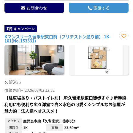
お問合わせ
電話する
割引キャンペーン
Kマンスリー久留米駅東口前（ブリヂストン通り前） 1K-
101(No.153331)
お気
に入
り登
録
久留米市
情報更新日 2026/08/02 12:32
【駐車場あり・バストイレ別】JR久留米駅東口徒歩すぐ♪新幹線
利用にも便利な広々洋室で白×水色の可愛くシンプルなお部屋が
魅力的！法人様へオススメ！
アクセス
鹿児島本線「久留米駅」徒歩6分
間取り
1K
面積
23.69m²