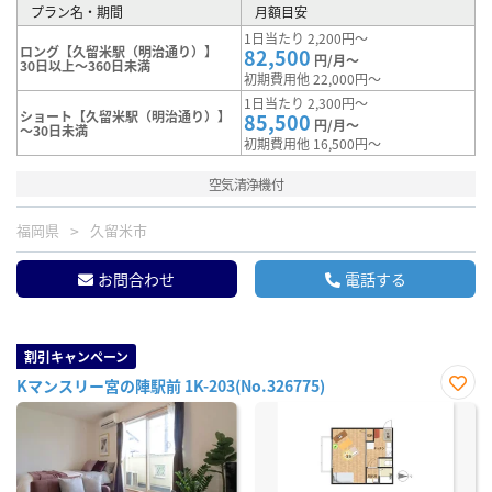
プラン名・期間
月額目安
1日当たり 2,200円～
ロング【久留米駅（明治通り）】
82,500
円/月～
30日以上～360日未満
初期費用他 22,000円～
1日当たり 2,300円～
ショート【久留米駅（明治通り）】
85,500
円/月～
～30日未満
初期費用他 16,500円～
空気清浄機付
福岡県
久留米市
お問合わせ
電話する
割引キャンペーン
Kマンスリー宮の陣駅前 1K-203(No.326775)
お気
に入
り登
録