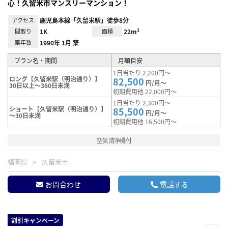
心！久留米市マンスリーマンション！
アクセス
鹿児島本線「久留米駅」徒歩8分
間取り
1K
面積
22m²
築年数
1990年 1月 築
プラン名・期間
月額目安
1日当たり 2,200円～
ロング【久留米駅（明治通り）】
82,500
円/月～
30日以上～360日未満
初期費用他 22,000円～
1日当たり 2,300円～
ショート【久留米駅（明治通り）】
85,500
円/月～
～30日未満
初期費用他 16,500円～
空気清浄機付
福岡県
久留米市
お問合わせ
電話する
割引キャンペーン