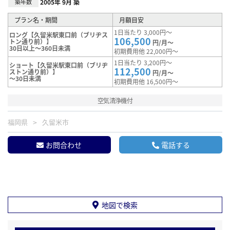
築年数
2005年 9月 築
プラン名・期間
月額目安
1日当たり 3,000円～
ロング【久留米駅東口前（ブリヂス
106,500
トン通り前）】
円/月～
30日以上～360日未満
初期費用他 22,000円～
1日当たり 3,200円～
ショート【久留米駅東口前（ブリヂ
112,500
ストン通り前）】
円/月～
～30日未満
初期費用他 16,500円～
空気清浄機付
福岡県
久留米市
お問合わせ
電話する
地図で検索