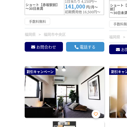
1日当たり 4,150円～
ショート【赤坂駅前】
141,000
ショート
円/月～
～30日未満
前】
初期費用他 16,500円～
～30日未
手数料無料
手数料
福岡県
福岡市中央区
福岡県
お問合わせ
電話する
お
割引キャンペーン
割引キャ
お気
に入