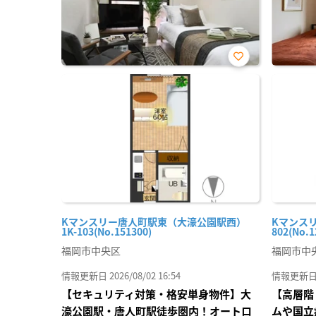
お気
に入
り登
録
Kマンスリー唐人町駅東（大濠公園駅西）
Kマンスリ
1K-103(No.151300)
802(No.1
福岡市中央区
福岡市中
情報更新日 2026/08/02 16:54
情報更新日 20
【セキュリティ対策・格安単身物件】大
【高層階
濠公園駅・唐人町駅徒歩圏内！オートロ
ムや国立