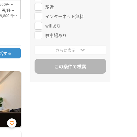
500円～
駅近
0
円/月～
9,800円～
インターネット無料
wifiあり
駐車場あり
さらに表示
話する
お気
に入