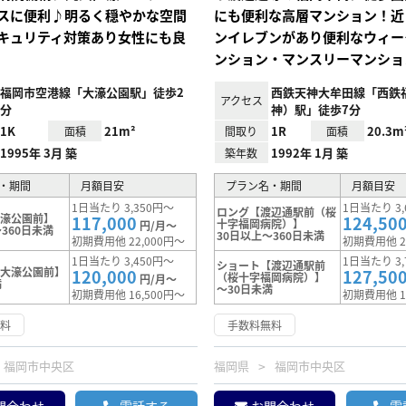
スに便利♪明るく穏やかな空間
にも便利な高層マンション！近
キュリティ対策あり女性にも良
ンイレブンがあり便利なウィー
ンション・マンスリーマンショ
福岡市空港線「大濠公園駅」徒歩2
西鉄天神大牟田線「西鉄
アクセス
分
神）駅」徒歩7分
1K
21m²
1R
20.3m
面積
間取り
面積
1995年 3月 築
1992年 1月 築
築年数
・期間
月額目安
プラン名・期間
月額目安
1日当たり 3,350円～
1日当たり 3,
ロング【渡辺通駅前（桜
大濠公園前】
117,000
124,50
十字福岡病院）】
円/月～
360日未満
30日以上～360日未満
初期費用他 22,000円～
初期費用他 2
1日当たり 3,450円～
1日当たり 3,
ショート【渡辺通駅前
【大濠公園前】
120,000
127,50
（桜十字福岡病院）】
円/月～
満
～30日未満
初期費用他 16,500円～
初期費用他 1
無料
手数料無料
福岡市中央区
福岡県
福岡市中央区