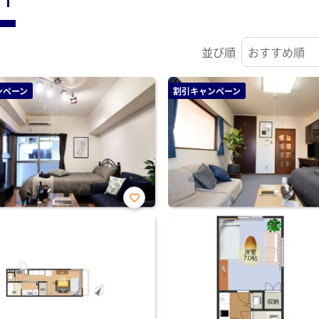
並び順
ンペーン
割引キャンペーン
お気
に入
り登
録