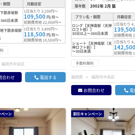
・期間
月額目安
2002年 2月 築
築年数
1日当たり 3,100円～
地下鉄赤坂駅
109,500
プラン名・期間
月額目安
円/月～
360日未満
初期費用他 22,000円～
1日当たり 4,
ロング【天神南駅（天神
139,50
1日当たり 3,400円～
ロフト前）】
【地下鉄赤坂駅
118,500
30日以上～360日未満
円/月～
初期費用他 2
満
初期費用他 16,500円～
1日当たり 4,
ショート【天神南駅（天
142,50
神ロフト前）】
無料
～30日未満
初期費用他 1
手数料無料
福岡市中央区
福岡県
福岡市中央区
問合わせ
電話する
お問合わせ
電
ンペーン
割引キャンペーン