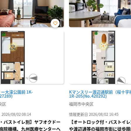
お気
に入
り登
録
ー大濠公園前 1K-
Kマンスリー渡辺通駅前（桜十字
27289)
1R-205(No.420292)
央区
福岡市中央区
26/08/02 08:14
情報更新日 2026/08/02 16:45
・バストイレ別】ヤフオクドー
【オートロック付・バストイレ
病院機構、九州医療センターへ
や渡辺通等の福岡市街に徒歩圏