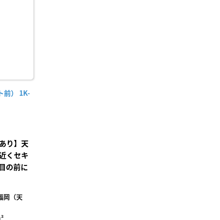
り登
録
） 1K-
あり】天
近くセキ
目の前に
福岡（天
²